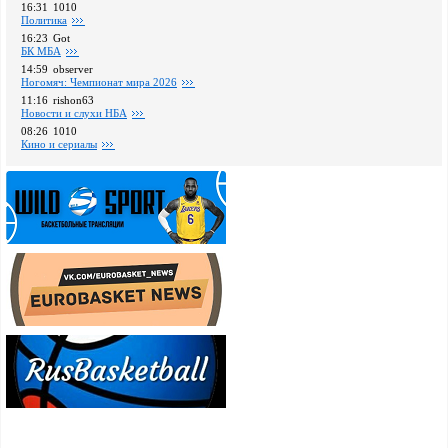
16:31
1010
Политика
16:23
Got
БК МБА
14:59
observer
Ногомяч: Чемпионат мира 2026
11:16
rishon63
Новости и слухи НБА
08:26
1010
Кино и сериалы