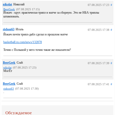
nikolat
Николай
07.08.2025 17:23
#
BeerGeek
(07.08.2025 17:15)
Йокич - крут. практически трипл в матче за сборную. Это не НБА триплы
штамповать.
rishon63
Игаль
07.08.2025 17:38
#
Йокич почти трипл-дабл сделал в прошлом матче
basketball.ru.com/news/132878
Точно с Польшой у него точно такие же показатели?
BeerGeek
Craft
07.08.2025 17:39
#
nikolat
(07.08.2025 17:23)
МогЁт
BeerGeek
Craft
07.08.2025 17:41
#
rishon63
(07.08.2025 17:38)
.
Обсуждаемое