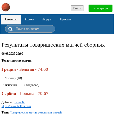
Войти
Регистрация
Новости
Статьи
Форум
Правила
Результаты товарищеских матчей сборных
06.08.2025 20:00
Товарищеские матчи.
Греция
- Бельгия - 74:60
Г: Митоглу (18)
Б: Ванвейн (19 + 7 подборов)
Сербия
- Польша - 79:67
Добавил:
rishon63
https://basketball.ru.com
Теги:
Товарищеские матчи
результаты матчей