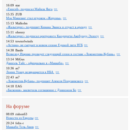
16:09
star
«Енисей» подписал Майкла Янга
15:35
ZUB
Мэк Маккланг стал игроком «Жироны»
15:13
Malkolm
«Жальгирис» подпишет Кинана Эванса и отдаст в аренду
15:11
ohenry
«Жальгирис» подписал центрового Каодиричи Акобунду-Эхиогу
14:53
townofwinds
«Астана» не сыграет в новом сезоне Единой лиги ВТБ
14:38
Basile
Всеволод Ищенко проведет следующий сезон в составе «Локомотива-Кубань»
13:14
MiGus
Даниэль Тайс - официально в «Маккаби»
10:36
as7
Лонни Уокер возвращается в НБА
22:43
as7
«Локомотив-Кубань» подпишет Алексея Покушевского
14:18
EAG
«Баскония» заключила соглашение с Дэмионом Бо
На форуме
08:09
rishon63
Новости из Европы
20:24
felix-r
Маккаби Тель-Авив