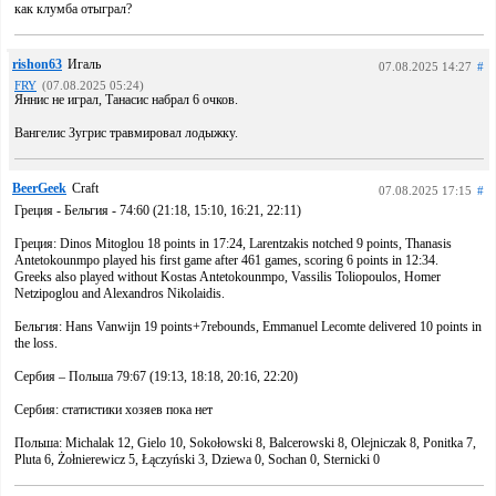
как клумба отыграл?
rishon63
Игаль
07.08.2025 14:27
#
FRY
(07.08.2025 05:24)
Яннис не играл, Танасис набрал 6 очков.
Вангелис Зугрис травмировал лодыжку.
BeerGeek
Craft
07.08.2025 17:15
#
Греция - Бельгия - 74:60 (21:18, 15:10, 16:21, 22:11)
Греция: Dinos Mitoglou 18 points in 17:24, Larentzakis notched 9 points, Thanasis
Antetokounmpo played his first game after 461 games, scoring 6 points in 12:34.
Greeks also played without Kostas Antetokounmpo, Vassilis Toliopoulos, Homer
Netzipoglou and Alexandros Nikolaidis.
Бельгия: Hans Vanwijn 19 points+7rebounds, Emmanuel Lecomte delivered 10 points in
the loss.
Сербия – Польша 79:67 (19:13, 18:18, 20:16, 22:20)
Сербия: статистики хозяев пока нет
Польша: Michalak 12, Gielo 10, Sokołowski 8, Balcerowski 8, Olejniczak 8, Ponitka 7,
Pluta 6, Żołnierewicz 5, Łączyński 3, Dziewa 0, Sochan 0, Sternicki 0