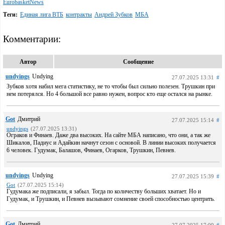
EurobasketNews
Теги:
Единая лига ВТБ
контракты
Андрей Зубков
МБА
Комментарии:
Автор
Сообщение
undyings
Undying
27.07.2025 13:31
#
Зубков хотя набил мега статистику, не то чтобы был сильно полезен. Трушкин при
нем потерялся. Но 4 большой все равно нужен, вопрос кто еще остался на рынке.
Got
Дмитрий
27.07.2025 15:14
#
undyings
(27.07.2025 13:31)
Ограков и Финаев. Даже два высоких. На сайте МБА написано, что они, а так же
Шикалов, Падиус и Адайкин начнут сезон с основой. В линии высоких получается
6 человек. Гудумак, Балашов, Финаев, Огарков, Трушкин, Певнев.
undyings
Undying
27.07.2025 15:39
#
Got
(27.07.2025 15:14)
Гудумака же подписали, я забыл. Тогда по количеству больших хватает. Но и
Гудумак, и Трушкин, и Певнев вызывают сомнение своей способностью центрить.
Got
Дмитрий