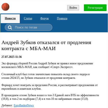
Войти
Регистрация
Новости
Статьи
Форум
Правила
Андрей Зубков отказался от продления
контракта с МБА-МАИ
27.07.2025 11:36
Экс-форвард сборной России Андрей Зубков не принял новое предложение
московского МБА-МАИ, как сообщает «Спорт-Экспресс».
Столичный клуб был готов значительно повысить оклад своего лидера в
сезоне-2024/25, но Зубков отказался от продления контракта.
Форвард хочет поиграть за пределами России, и рассматривает предложения от
европейских и азиатских клубов.
В прошедшем сезоне Зубков вошел в топ-3 Единой лиги ВТБ по эффективности
(19,8), в топ-2 по подборам (7,4) и в топ-10 по набранным очкам (15,0).
Добавил:
EuroBasketNews