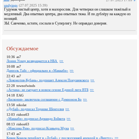
27.07.2025 17:09
#
undyings
(27.07.2025 15:39)
Гудумак чистый центр, хотя и малорослик. Для четверки он слишком тяжёлый и
медленный. Два опытных центра, два опытных тяжа. И по дублёру на каждую из
позиций.
ЗЫ. Савченко, кстати, сослали в Суперлигу. Не оправдал доверия.
Обсуждаемое
10:36
as7
Лонни Уокер возвращается в НБА
10:08
as7
Даниэль Тайс - официально в «Маккаби»
22:43
as7
«Локомотив-Кубань» подпишет Алексея Покушевского
22:28
townofwinds
«Астана» не сыграет в новом сезоне Единой лиги ВТБ
14:18
EAG
«Баскония» заключила соглашение с Дэмионом Бо
13:58
nikolat
«Дубай» подписал Торнике Шенгелия
12:03
rishon63
«Маккаби» подписал Армандо Бэйкота
08:13
rishon63
«Максима Рим» подписал Ксавьера Муна
17:43
as7
Кевин Кокила перейдет в «Дубай» с последующей арендой в «Виртус»