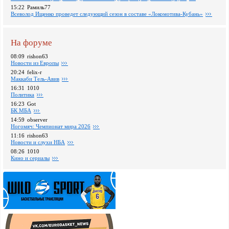
15:22
Рамиль77
Всеволод Ищенко проведет следующий сезон в составе «Локомотива-Кубань»
На форуме
08:09
rishon63
Новости из Европы
20:24
felix-r
Маккаби Тель-Авив
16:31
1010
Политика
16:23
Got
БК МБА
14:59
observer
Ногомяч: Чемпионат мира 2026
11:16
rishon63
Новости и слухи НБА
08:26
1010
Кино и сериалы