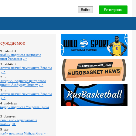
Войти
Регистрация
суждаемое
19
rishon63
ккаби» подписал контракт с
оном Уоллесом
43
rabbit256
ультаты матчей чемпионата Европы
52
rc
льгирис» подписал центрового
диричи Акобунду-Эхиогу
43
rc
ультаты матчей чемпионата Европы
24
undyings
тодор» подписал Уэнделла Грина
03
observer
иэль Тайс - официально в
ккаби»
09
star
исей» подписал Майкла Янга