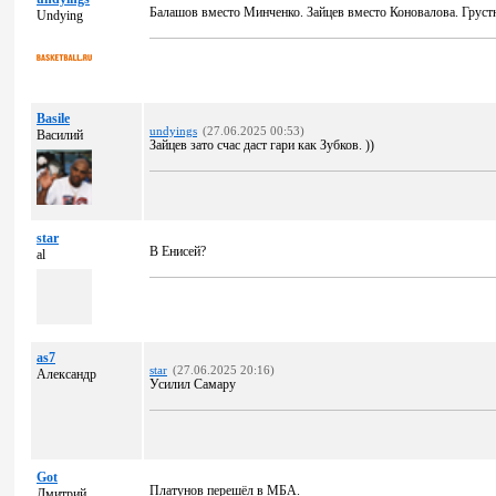
Балашов вместо Минченко. Зайцев вместо Коновалова. Груст
Undying
Basile
undyings
(27.06.2025 00:53)
Василий
Зайцев зато счас даст гари как Зубков. ))
star
В Енисей?
al
as7
star
(27.06.2025 20:16)
Александр
Усилил Самару
Got
Платунов перешёл в МБА.
Дмитрий