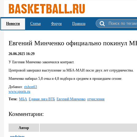
Новости
Статьи
Форум
Правила
Евгений Минченко официально покинул
26.06.2025 16:29
У Евгения Минченко закончился контракт.
Центровой завершил выступление за МБА-МАИ после двух лет сотрудничества.
Минченко набирал 5,8 очка и 4,8 подбора в среднем в прошедшем сезоне.
Добавил:
rishon63
www.sports.ru
Теги:
МБА
Единая лига ВТБ
Евгений Минченко
отчисления
Комментарии:
Автор
undyings