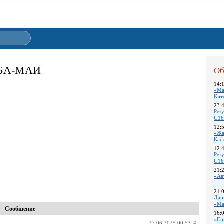
 МБА-МАИ
Об
14:
«Ма
Кит
23:
Pез
U16
12:
«Жа
Као
12:
Pез
U16
21:
«Ав
21:
Дан
«Ма
Сообщение
16:
«Ен
27.06.2025 00:53
#