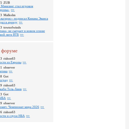
35
ZUB
 Маккланг стал игроком
роны»
13
Malkolm
льгирис» подписал Кинана Эванса
тдал в аренду
53
townofwinds
тана» не сыграет в новом сезоне
ной лиги ВТБ
 форуме
13
rishon63
ости из Европы
31
observer
итика
48
Got
оград
39
rishon63
каби Тель-Авив
23
Got
МБА
59
observer
омяч: Чемпионат мира 2026
16
rishon63
ости и слухи НБА