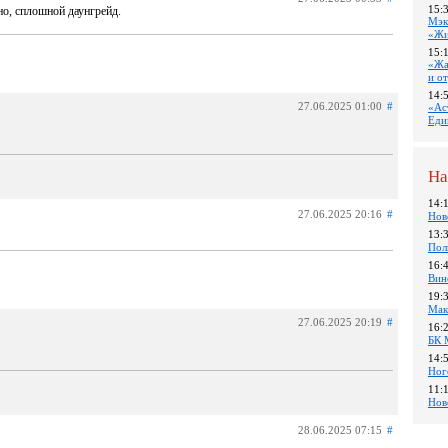
15:
но, сплошной даунгрейд.
Мэк
«Жи
15:
«Жа
и о
14:
27.06.2025 01:00
#
«Ас
Еди
На
14:
27.06.2025 20:16
#
Нов
13:
Пол
16:
Вин
19:
Мак
27.06.2025 20:19
#
16:
БК 
14:
Ног
11:
Нов
28.06.2025 07:15
#