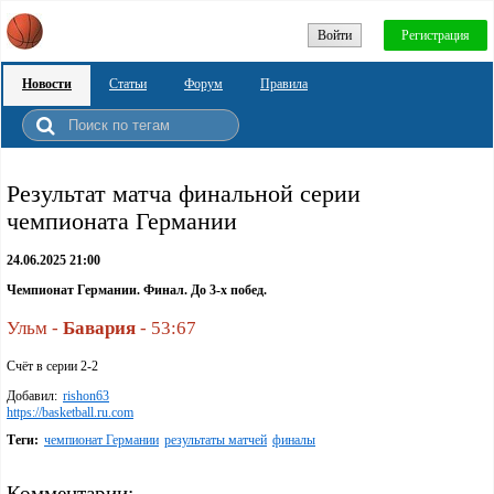
Войти
Регистрация
Новости
Статьи
Форум
Правила
Результат матча финальной серии
чемпионата Германии
24.06.2025 21:00
Чемпионат Германии. Финал. До 3-х побед.
Ульм -
Бавария
- 53:67
Счёт в серии 2-2
Добавил:
rishon63
https://basketball.ru.com
Теги:
чемпионат Германии
результаты матчей
финалы
Комментарии: