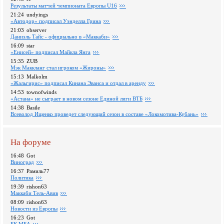
Pезультаты матчей чемпионата Европы U16
21:24
undyings
«Автодор» подписал Уэнделла Грина
21:03
observer
Даниэль Тайс - официально в «Маккаби»
16:09
star
«Енисей» подписал Майкла Янга
15:35
ZUB
Мэк Маккланг стал игроком «Жироны»
15:13
Malkolm
«Жальгирис» подписал Кинана Эванса и отдал в аренду
14:53
townofwinds
«Астана» не сыграет в новом сезоне Единой лиги ВТБ
14:38
Basile
Всеволод Ищенко проведет следующий сезон в составе «Локомотива-Кубань»
На форуме
16:48
Got
Виноград
16:37
Рамиль77
Политика
19:39
rishon63
Маккаби Тель-Авив
08:09
rishon63
Новости из Европы
16:23
Got
БК МБА