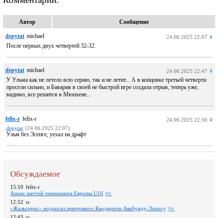
Автор
Сообщение
depytat
michael
24.06.2025 22:07
#
После первых двух четвертей 32-32.
depytat
michael
24.06.2025 22:47
#
У Ульма как не летело всю серию, так и не летит... А в концовке третьей четверти
просели сильно, и Бавария в своей не быстрой игре создала отрыв, теперь уже,
видимо, все решится в Мюнхене...
felix-r
felix-r
24.06.2025 22:56
#
depytat
(24.06.2025 22:07)
Ульм без Эсенге, уехал на драфт
Обсуждаемое
15:10
felix-r
Анонс матчей чемпионата Европы U16
12:52
rc
«Жальгирис» подписал центрового Каодиричи Акобунду-Эхиогу
12:43
rc