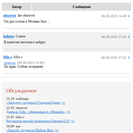
Автор
Сообщение
observer
the observer
06.06.2025 14:49
#
Он два сезона в Монако был ...
boletus
Семен
06.06.2025 15:10
#
В качестве местного пойдет
felix-r
felix-r
06.06.2025 17:03
#
observer
(06.06.2025 14:49)
Ты прав. Сейчас исправим
Обсуждаемое
21:24
undyings
«Автодор» подписал Уэнделла Грина
21:03
observer
Даниэль Тайс - официально в «Маккаби»
21:01
felix-r
Pезультаты матчей чемпионата Европы U16
16:09
star
«Енисей» подписал Майкла Янга