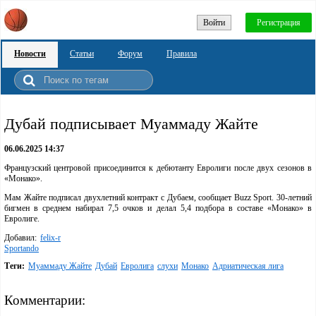
Войти
Регистрация
Новости
Статьи
Форум
Правила
Дубай подписывает Муаммаду Жайте
06.06.2025 14:37
Французский центровой присоединится к дебютанту Евролиги после двух сезонов в
«Монако».
Мам Жайте подписал двухлетний контракт с Дубаем, сообщает Buzz Sport. 30-летний
бигмен в среднем набирал 7,5 очков и делал 5,4 подбора в составе «Монако» в
Евролиге.
Добавил:
felix-r
Sportando
Теги:
Муаммаду Жайте
Дубай
Евролига
слухи
Монако
Адриатическая лига
Комментарии: