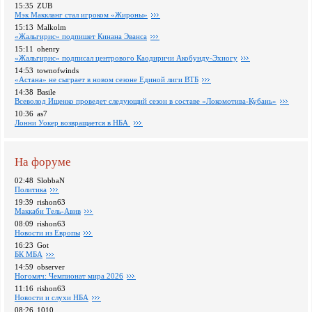
15:35
ZUB
Мэк Маккланг стал игроком «Жироны»
15:13
Malkolm
«Жальгирис» подпишет Кинана Эванса
15:11
ohenry
«Жальгирис» подписал центрового Каодиричи Акобунду-Эхиогу
14:53
townofwinds
«Астана» не сыграет в новом сезоне Единой лиги ВТБ
14:38
Basile
Всеволод Ищенко проведет следующий сезон в составе «Локомотива-Кубань»
10:36
as7
Лонни Уокер возвращается в НБА
На форуме
02:48
SlobbaN
Политика
19:39
rishon63
Маккаби Тель-Авив
08:09
rishon63
Новости из Европы
16:23
Got
БК МБА
14:59
observer
Ногомяч: Чемпионат мира 2026
11:16
rishon63
Новости и слухи НБА
08:26
1010