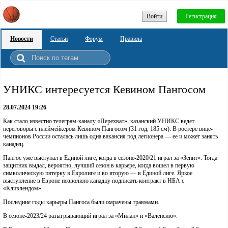
Войти
Регистрация
Новости
Статьи
Форум
Правила
УНИКС интересуется Кевином Пангосом
28.07.2024 19:26
Как стало известно телеграм-каналу «Перехват», казанский УНИКС ведет
переговоры с плеймейкером Кевином Пангосом (31 год, 185 см). В ростере вице-
чемпионов России осталась лишь одна вакансия под легионера — ее и может занять
канадец.
Пангос уже выступал в Единой лиге, когда в сезоне-2020/21 играл за «Зенит». Тогда
защитник выдал, вероятно, лучший сезон в карьере, когда вошел в первую
символическую пятерку в Евролиге и во вторую — в Единой лиге. Яркое
выступление в Европе позволило канадцу подписать контракт в НБА с
«Кливлендом».
Последние годы карьеры Пангоса были омрачены травмами.
В сезоне-2023/24 разыгрывающий играл за «Милан» и «Валенсию».