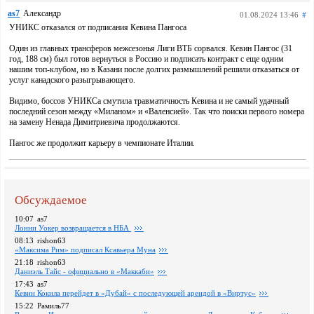
as7
Александр
01.08.2024 13:46
#
УНИКС отказался от подписания Кевина Пангоса
Один из главных трансферов межсезонья Лиги ВТБ сорвался. Кевин Пангос (31
год, 188 см) был готов вернуться в Россию и подписать контракт с еще одним
нашим топ-клубом, но в Казани после долгих размышлений решили отказаться от
услуг канадского разыгрывающего.
Видимо, боссов УНИКСа смутила травматичность Кевина и не самый удачный
последний сезон между «Миланом» и «Валенсией». Так что поиски первого номера
на замену Ненада Димитриевича продолжаются.
Пангос же продолжит карьеру в чемпионате Италии.
Обсуждаемое
10:07
as7
Лонни Уокер возвращается в НБА
08:13
rishon63
«Максима Рим» подписал Ксавьера Муна
21:18
rishon63
Даниэль Тайс - официально в «Маккаби»
17:43
as7
Кевин Кокила перейдет в «Дубай» с последующей арендой в «Виртус»
15:22
Рамиль77