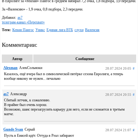
В Евролиге за «Милан» Пангос в среднем набирал 7,2 очка, 1,8 подбора, 3,0 передачи.
За «Валенсию» - 1,9 очка, 0,8 подбора, 2,3 передачи.
Добавил:
as7
телеграм-канал «Перехват»
Теги:
Кевин Пангос
Уникс
Единая лига ВТБ
слухи
Валенсия
Комментарии:
Автор
Сообщение
Alexman
АлекСольноки
28.07.2024 20:05
#
Казалось, ещё вчера был в символической пятёрке сезона Евролиги, а теперь
вообще никому не нужен... печально
as7
Александр
28.07.2024 20:55
#
Сбитый летчик, к сожалению.
В прайме был очень хорош.
Возможно, шанс перезагрузить карьеру для него, если не сломается в третьем
матче.
Gunde Svan
Серый
28.07.2024 21:07
#
Пусть в Енисей идёт. Оттуда в Реал забирают