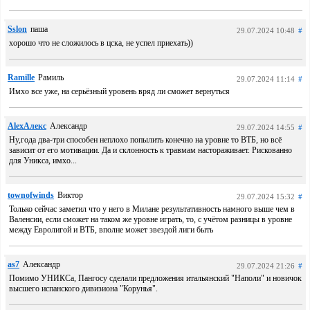
Sslon
паша
29.07.2024 10:48
#
хорошо что не сложилось в цска, не успел приехать))
Ramille
Рамиль
29.07.2024 11:14
#
Имхо все уже, на серьёзный уровень вряд ли сможет вернуться
AlexАлекс
Александр
29.07.2024 14:55
#
Ну,года два-три способен неплохо попылить конечно на уровне то ВТБ, но всё
зависит от его мотивации. Да и склонность к травмам настораживает. Рискованно
для Уникса, имхо...
townofwinds
Виктор
29.07.2024 15:32
#
Только сейчас заметил что у него в Милане результативность намного выше чем в
Валенсии, если сможет на таком же уровне играть, то, с учётом разницы в уровне
между Евролигой и ВТБ, вполне может звездой лиги быть
as7
Александр
29.07.2024 21:26
#
Помимо УНИКСа, Пангосу сделали предложения итальянский "Наполи" и новичок
высшего испанского дивизиона "Корунья".