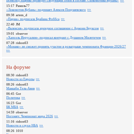
Всеволод Ищенко проведет следующий сезон в составе «Локомотива-Кубань»
15:17
Рамиль77
«Локомотив-Кубань» подпишет Алексея Покушевского
09:38
artem_d
«Парма» подписала Брайана Фоббса
22:40
JM
«Валенсия» подписала арендное соглашение с Армони Бруксом
19:01
observer
«Хапоэль Иерусалим» подписал контракт с Душаном Милетичем
07:28
rishon63
«Монако» не сможет принять участие в розыгрыше чемпионата Франции-2026/27
На форуме
08:30
rishon63
Новости из Европы
08:26
rishon63
Маккаби Тель-Авив
06:45
Got
Политика
16:23
Got
БК МБА
14:59
observer
Ногомяч: Чемпионат мира 2026
11:16
rishon63
Новости и слухи НБА
08:26
1010