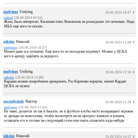
undyings
Undying
26.06.2024 10:37
#
valval
(26.06.2024 04:33)
Жаль, было интересно. Касаткин плюс Коновалов на розыгрыше это печально. Надо
МБА еще кого-то искать.
nikolat
Николай
26.06.2024 11:08
#
undyings
(26.06.2024 10:37)
Может даже и к лучшему. Еще кого-то из молодежи подтянут. Можно у ЦСКА
кого в аренду зацепить за недорого.
undyings
Undying
26.06.2024 12:10
#
nikolat
(26.06.2024 11:08)
Кардана можно попробовать арендовать. Раз Карпенко вернули, значит Кардан
ЦСКА не нужен.
townofwinds
Виктор
26.06.2024 13:34
#
undyings
(26.06.2024 12:10)
Не знаю, делается ли так в баскете, но в футболе клубы часто возвращают игроков
из аренды на межсезонье, чтобы посмотреть на их прогресс вживую и решить,
оставлять его в составе на следующий сезон или опять сплавлять куда-нибудь
nikolat
Николай
26.06.2024 14:12
#