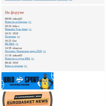
На форуме
08:09
rishon63
Новости из Европы
20:24
felix-r
Маккаби Тель-Авив
16:31
1010
Политика
16:23
Got
БК МБА
14:59
observer
Ногомяч: Чемпионат мира 2026
11:16
rishon63
Новости и слухи НБА
08:26
1010
Кино и сериалы