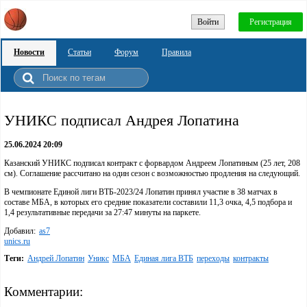
Войти
Регистрация
Новости
Статьи
Форум
Правила
УНИКС подписал Андрея Лопатина
25.06.2024 20:09
Казанский УНИКС подписал контракт с форвардом Андреем Лопатиным (25 лет, 208
см). Соглашение рассчитано на один сезон с возможностью продления на следующий.
В чемпионате Единой лиги ВТБ-2023/24 Лопатин принял участие в 38 матчах в
составе МБА, в которых его средние показатели составили 11,3 очка, 4,5 подбора и
1,4 результативные передачи за 27:47 минуты на паркете.
Добавил:
as7
unics.ru
Теги:
Андрей Лопатин
Уникс
МБА
Единая лига ВТБ
переходы
контракты
Комментарии: