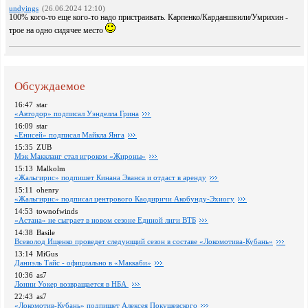
undyings
(26.06.2024 12:10)
100% кого-то еще кого-то надо пристраивать. Карпенко/Карданшвили/Умрихин -
трое на одно сидячее место
Обсуждаемое
16:47
star
«Автодор» подписал Уэнделла Грина
16:09
star
«Енисей» подписал Майкла Янга
15:35
ZUB
Мэк Маккланг стал игроком «Жироны»
15:13
Malkolm
«Жальгирис» подпишет Кинана Эванса и отдаст в аренду
15:11
ohenry
«Жальгирис» подписал центрового Каодиричи Акобунду-Эхиогу
14:53
townofwinds
«Астана» не сыграет в новом сезоне Единой лиги ВТБ
14:38
Basile
Всеволод Ищенко проведет следующий сезон в составе «Локомотива-Кубань»
13:14
MiGus
Даниэль Тайс - официально в «Маккаби»
10:36
as7
Лонни Уокер возвращается в НБА
22:43
as7
«Локомотив-Кубань» подпишет Алексея Покушевского