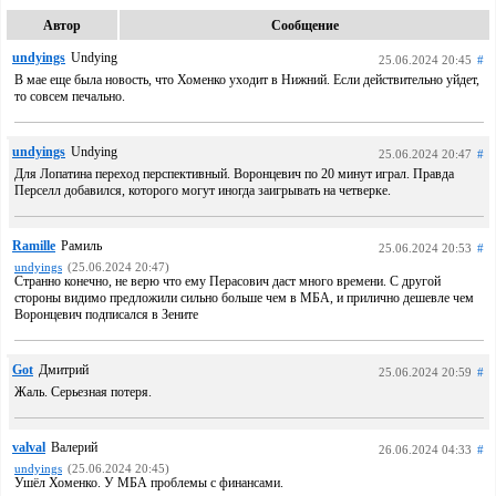
Автор
Сообщение
undyings
Undying
25.06.2024 20:45
#
В мае еще была новость, что Хоменко уходит в Нижний. Если действительно уйдет,
то совсем печально.
undyings
Undying
25.06.2024 20:47
#
Для Лопатина переход перспективный. Воронцевич по 20 минут играл. Правда
Перселл добавился, которого могут иногда заигрывать на четверке.
Ramille
Рамиль
25.06.2024 20:53
#
undyings
(25.06.2024 20:47)
Странно конечно, не верю что ему Перасович даст много времени. С другой
стороны видимо предложили сильно больше чем в МБА, и прилично дешевле чем
Воронцевич подписался в Зените
Got
Дмитрий
25.06.2024 20:59
#
Жаль. Серьезная потеря.
valval
Валерий
26.06.2024 04:33
#
undyings
(25.06.2024 20:45)
Ушёл Хоменко. У МБА проблемы с финансами.