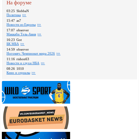
На форуме
03:25
SlobbaN
Политика
15:47
as7
Новости из Европы
17:07
observer
Маккаби Тель-Авив
16:23
Got
БК МБА
14:59
observer
Ногомяч: Чемпионат мира 2026
11:16
rishon63
Новости и слухи НБА
08:26
1010
Кино и сериалы