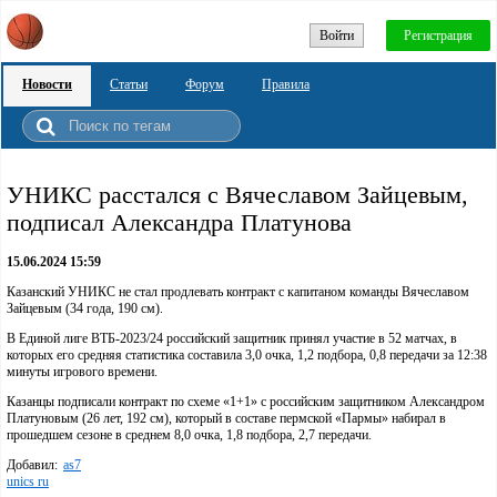
Войти
Регистрация
Новости
Статьи
Форум
Правила
УНИКС расстался с Вячеславом Зайцевым,
подписал Александра Платунова
15.06.2024 15:59
Казанский УНИКС не стал продлевать контракт с капитаном команды Вячеславом
Зайцевым (34 года, 190 см).
В Единой лиге ВТБ-2023/24 российский защитник принял участие в 52 матчах, в
которых его средняя статистика составила 3,0 очка, 1,2 подбора, 0,8 передачи за 12:38
минуты игрового времени.
Казанцы подписали контракт по схеме «1+1» с российским защитником Александром
Платуновым (26 лет, 192 см), который в составе пермской «Пармы» набирал в
прошедшем сезоне в среднем 8,0 очка, 1,8 подбора, 2,7 передачи.
Добавил:
as7
unics ru