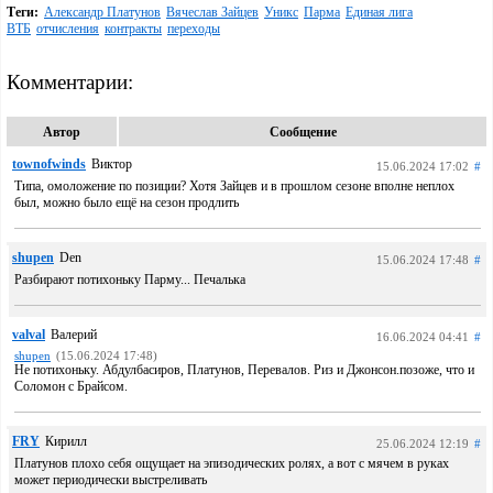
Теги:
Александр Платунов
Вячеслав Зайцев
Уникс
Парма
Единая лига
ВТБ
отчисления
контракты
переходы
Комментарии:
Автор
Сообщение
townofwinds
Виктор
15.06.2024 17:02
#
Типа, омоложение по позиции? Хотя Зайцев и в прошлом сезоне вполне неплох
был, можно было ещё на сезон продлить
shupen
Den
15.06.2024 17:48
#
Разбирают потихоньку Парму... Печалька
valval
Валерий
16.06.2024 04:41
#
shupen
(15.06.2024 17:48)
Не потихоньку. Абдулбасиров, Платунов, Перевалов. Риз и Джонсон.позоже, что и
Соломон с Брайсом.
FRY
Кирилл
25.06.2024 12:19
#
Платунов плохо себя ощущает на эпизодических ролях, а вот с мячем в руках
может периодически выстреливать