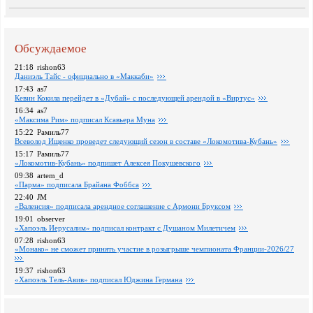
Обсуждаемое
21:18
rishon63
Даниэль Тайс - официально в «Маккаби»
17:43
as7
Кевин Кокила перейдет в «Дубай» с последующей арендой в «Виртус»
16:34
as7
«Максима Рим» подписал Ксавьера Муна
15:22
Рамиль77
Всеволод Ищенко проведет следующий сезон в составе «Локомотива-Кубань»
15:17
Рамиль77
«Локомотив-Кубань» подпишет Алексея Покушевского
09:38
artem_d
«Парма» подписала Брайана Фоббса
22:40
JM
«Валенсия» подписала арендное соглашение с Армони Бруксом
19:01
observer
«Хапоэль Иерусалим» подписал контракт с Душаном Милетичем
07:28
rishon63
«Монако» не сможет принять участие в розыгрыше чемпионата Франции-2026/27
19:37
rishon63
«Хапоэль Тель-Авив» подписал Юджина Германа