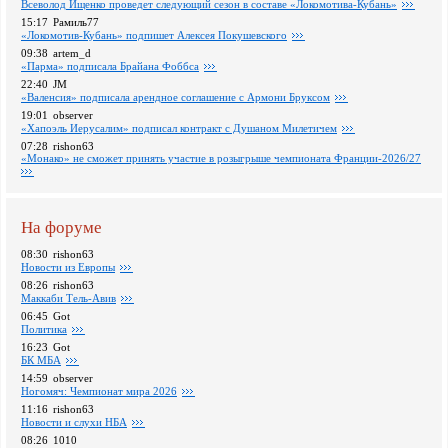
Всеволод Ищенко проведет следующий сезон в составе «Локомотива-Кубань»
15:17
Рамиль77
«Локомотив-Кубань» подпишет Алексея Покушевского
09:38
artem_d
«Парма» подписала Брайана Фоббса
22:40
JM
«Валенсия» подписала арендное соглашение с Армони Бруксом
19:01
observer
«Хапоэль Иерусалим» подписал контракт с Душаном Милетичем
07:28
rishon63
«Монако» не сможет принять участие в розыгрыше чемпионата Франции-2026/27
На форуме
08:30
rishon63
Новости из Европы
08:26
rishon63
Маккаби Тель-Авив
06:45
Got
Политика
16:23
Got
БК МБА
14:59
observer
Ногомяч: Чемпионат мира 2026
11:16
rishon63
Новости и слухи НБА
08:26
1010