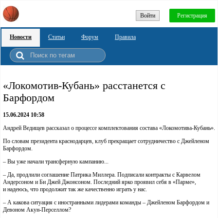
Войти
Регистрация
Новости
Статьи
Форум
Правила
«Локомотив-Кубань» расстанется с
Барфордом
15.06.2024 10:58
Андрей Ведищев рассказал о процессе комплектования состава «Локомотива-Кубань».
По словам президента краснодарцев, клуб прекращает сотрудничество с Джейленом
Барфордом.
– Вы уже начали трансферную кампанию...
– Да, продлили соглашение Патрика Миллера. Подписали контракты с Карвелом
Андерсоном и Би Джей Джонсоном. Последний ярко проявил себя в «Парме»,
и надеюсь, что продолжит так же качественно играть у нас.
– А какова ситуация с иностранными лидерами команды – Джейленом Барфордом и
Девоном Акун-Перселлом?