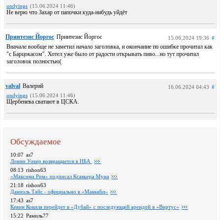
undyings
(15.06.2024 11:46)
Не верю что Захар от папочки куда-нибудь уйдёт
Принтезис Йоргос
Принтезис Йоргос
15.06.2024 19:36
#
Вначале вообще не заметил начало заголовка, и окончание по ошибке прочитал как
"с Барцокасом". Хотел уже было от радости открывать пиво...но тут прочитал
заголовок полностью(
valval
Валерий
16.06.2024 04:43
#
undyings
(15.06.2024 11:46)
Щербенева сватают в ЦСКА.
Обсуждаемое
10:07
as7
Лонни Уокер возвращается в НБА
08:13
rishon63
«Максима Рим» подписал Ксавьера Муна
21:18
rishon63
Даниэль Тайс - официально в «Маккаби»
17:43
as7
Кевин Кокила перейдет в «Дубай» с последующей арендой в «Виртус»
15:22
Рамиль77