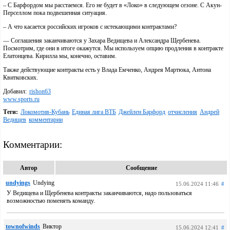
– С Барфордом мы расстаемся. Его не будет в «Локо» в следующем сезоне. С Акун-
Перселлом пока подвешенная ситуация.
– А что касается российских игроков с истекающими контрактами?
— Соглашения заканчиваются у Захара Ведищева и Александра Щербенева.
Посмотрим, где они в итоге окажутся. Мы используем опцию продления в контракте
Елатонцева. Кирилла мы, конечно, оставим.
Также действующие контракты есть у Влада Емченко, Андрея Мартюка, Антона
Квитковских.
Добавил:
rishon63
www.sports.ru
Теги:
Локомотив-Кубань
Единая лига ВТБ
Джейлен Барфорд
отчисления
Андрей
Ведищев
комментарии
Комментарии:
Автор
Сообщение
undyings
Undying
15.06.2024 11:46
#
У Ведищева и Щербенева контракты заканчиваются, надо пользоваться
возможностью поменять команду.
townofwinds
Виктор
15.06.2024 12:41
#