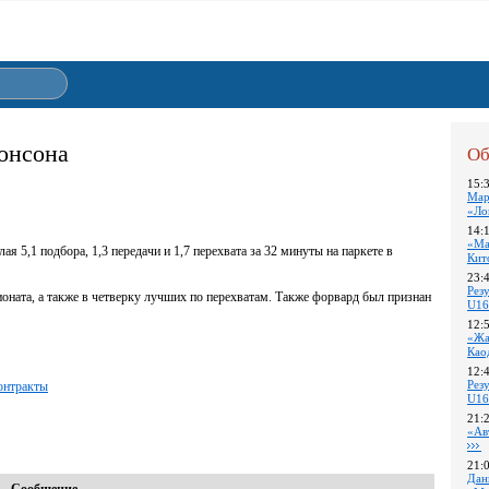
онсона
Об
15:
Мар
«Ло
14:
«Ма
 5,1 подбора, 1,3 передачи и 1,7 перехвата за 32 минуты на паркете в
Кит
23:
Pез
оната, а также в четверку лучших по перехватам. Также форвард был признан
U16
12:
«Жа
Као
12:
Pез
онтракты
U16
21:
«Ав
21:
Дан