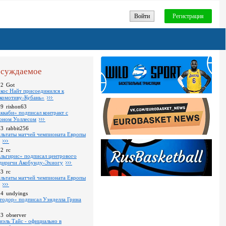
Войти
Регистрация
суждаемое
32
Got
кос Найт присоединился к
комотиву-Кубань»
19
rishon63
ккаби» подписал контракт с
оном Уоллесом
43
rabbit256
ультаты матчей чемпионата Европы
52
rc
льгирис» подписал центрового
диричи Акобунду-Эхиогу
43
rc
ультаты матчей чемпионата Европы
24
undyings
тодор» подписал Уэнделла Грина
03
observer
иэль Тайс - официально в