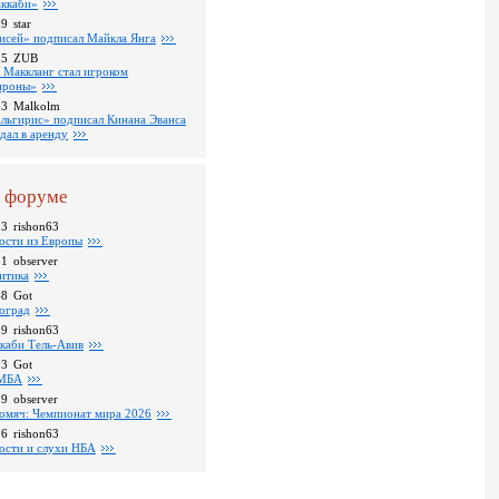
ккаби»
09
star
исей» подписал Майкла Янга
35
ZUB
 Маккланг стал игроком
роны»
13
Malkolm
льгирис» подписал Кинана Эванса
тдал в аренду
 форуме
13
rishon63
ости из Европы
31
observer
итика
48
Got
оград
39
rishon63
каби Тель-Авив
23
Got
МБА
59
observer
омяч: Чемпионат мира 2026
16
rishon63
ости и слухи НБА