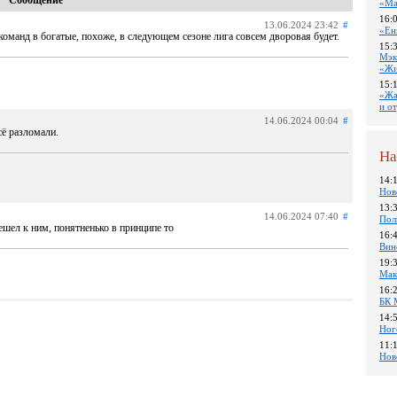
Сообщение
«Ма
16:
13.06.2024 23:42
#
«Ен
 команд в богатые, похоже, в следующем сезоне лига совсем дворовая будет.
15:
Мэк
«Жи
15:
«Жа
и о
14.06.2024 00:04
#
сё разломали.
На
14:
Нов
13:
14.06.2024 07:40
#
Пол
ешел к ним, понятненько в принципе то
16:
Вин
19:
Мак
16:
БК 
14:
Ног
11:
Нов