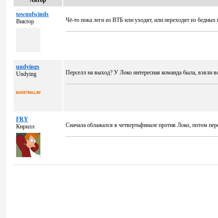
Автор
townofwinds
Чё-то пока леги из ВТБ или уходят, или переходят из бедных
Виктор
undyings
Перселл на выход? У Локо интересная команда была, взяли в
Undying
FRY
Сначала облажался в четвертьфинале против Локо, потом пер
Кирилл