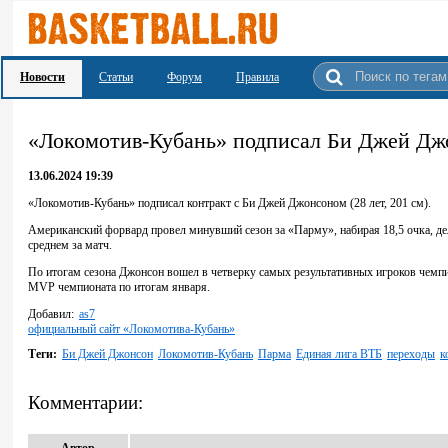
Новости
Статьи
Форум
Правила
«Локомотив-Кубань» подписал Би Джей Дж
13.06.2024 19:39
«Локомотив-Кубань» подписал контракт с Би Джей Джонсоном (28 лет, 201 см).
Американский форвард провел минувший сезон за «Парму», набирая 18,5 очка, делая
среднем за матч.
По итогам сезона Джонсон вошел в четверку самых результативных игроков чемпи
MVP чемпионата по итогам января.
Добавил:
as7
официальный сайт «Локомотива-Кубань»
Теги:
Би Джей Джонсон
Локомотив-Кубань
Парма
Единая лига ВТБ
переходы
к
Комментарии: