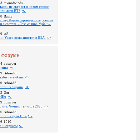
53
townofwinds
тана» не сыграет в новом сезоне
ной лиги ВТБ
38
Basile
волод Ищенко проведет следующий
он в составе «Локомотива-Кубань»
36
as7
ни Уокер возвращается в НБА
 форуме
04
observer
итика
39
rishon63
каби Тель-Авив
09
rishon63
ости из Европы
23
Got
МБА
59
observer
омяч: Чемпионат мира 2026
16
rishon63
ости и слухи НБА
26
1010
о и сериалы