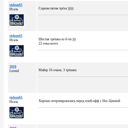
rishon63
Соркин пятая трёха )))))
Игаль
rishon63
Шестая трёшка из 6-ти )))
Игаль
22 очка всего
1010
Майер 16 очков, 3 трёшки.
Leonid
rishon63
Хорошо потренировались перед плей-офф с Нес-Ционой
Игаль