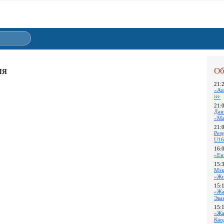
ля
Об
21:
«Ав
21:
Дан
«Ма
21:
Pез
U16
16:
«Ен
15:
Мэк
«Жи
15:
«Жа
Эва
15:
«Жа
Као