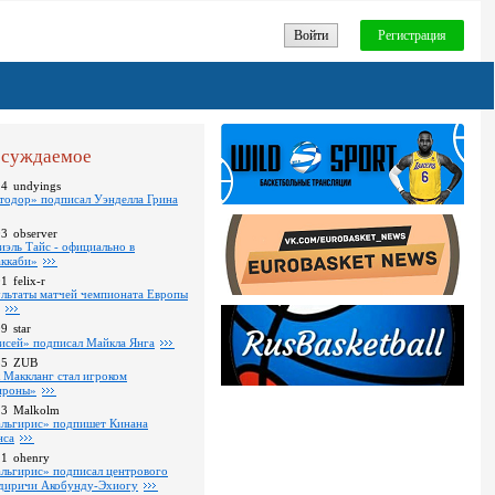
Войти
Регистрация
суждаемое
24
undyings
тодор» подписал Уэнделла Грина
03
observer
иэль Тайс - официально в
ккаби»
01
felix-r
ультаты матчей чемпионата Европы
09
star
исей» подписал Майкла Янга
35
ZUB
 Маккланг стал игроком
роны»
13
Malkolm
льгирис» подпишет Кинана
нса
11
ohenry
льгирис» подписал центрового
диричи Акобунду-Эхиогу