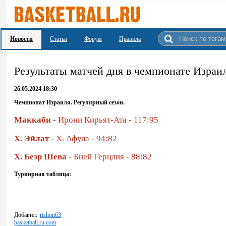
Новости
Статьи
Форум
Правила
Результаты матчей дня в чемпионате Израи
26.05.2024 18:30
Чемпионат Израиля. Регулярный сезон.
Маккаби
- Ирони Кирьят-Ата - 117:95
Х. Эйлат
- Х. Афула - 94:82
Х. Беэр Шева
- Бней Герцлия - 88:82
Турнирная таблица:
Добавил:
rishon63
basketball.ru.com