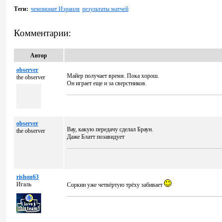
Теги:
чемпионат Израиля
результаты матчей
Комментарии:
Автор
observer
Майер получает время. Пока хорош.
the observer
Он играет еще и за сверстников.
observer
Вау, какую передачу сделал Браун.
the observer
Даже Блатт позавидует
rishon63
Игаль
Соркин уже четвёртую трёху забивает