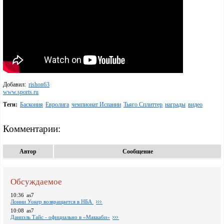
Добавил:
rishon63
www.sports.ru
Теги:
Баскония
Евролига
чемпионат Испании
Тьяго Сплиттер
награды
видео
Комментарии:
Автор
Сообщение
Обсуждаемое
10:36
as7
Лонни Уокер возвращается в НБА
10:08
as7
Даниэль Тайс - официально в «Маккаби»