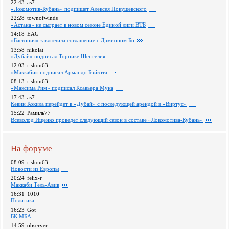
22:43
as7
«Локомотив-Кубань» подпишет Алексея Покушевского
22:28
townofwinds
«Астана» не сыграет в новом сезоне Единой лиги ВТБ
14:18
EAG
«Баскония» заключила соглашение с Дэмионом Бо
13:58
nikolat
«Дубай» подписал Торнике Шенгелия
12:03
rishon63
«Маккаби» подписал Армандо Бэйкота
08:13
rishon63
«Максима Рим» подписал Ксавьера Муна
17:43
as7
Кевин Кокила перейдет в «Дубай» с последующей арендой в «Виртус»
15:22
Рамиль77
Всеволод Ищенко проведет следующий сезон в составе «Локомотива-Кубань»
На форуме
08:09
rishon63
Новости из Европы
20:24
felix-r
Маккаби Тель-Авив
16:31
1010
Политика
16:23
Got
БК МБА
14:59
observer