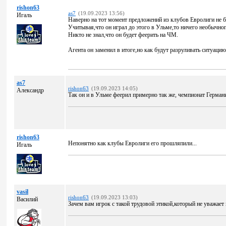
rishon63
as7
(19.09.2023 13:56)
Игаль
Наверно на тот момент предложений из клубов Евролиги не бы
Учитывая,что он играл до этого в Ульме,то ничего необычног
Никто не знал,что он будет феерить на ЧМ.
Агента он заменил в итоге,но как будут разруливать ситуацию
as7
rishon63
(19.09.2023 14:05)
Александр
Так он и в Ульме феерил примерно так же, чемпионат Герман
rishon63
Непонятно как клубы Евролиги его прошляпили...
Игаль
vasil
rishon63
(19.09.2023 13:03)
Василий
Зачем вам игрок с такой трудовой этикой,который не уважает