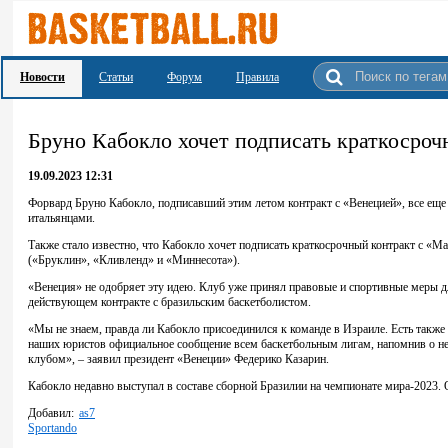
Новости
Статьи
Форум
Правила
Бруно Кабокло хочет подписать краткосроч
19.09.2023 12:31
Форвард Бруно Кабокло, подписавший этим летом контракт с «Венецией», все еще
итальянцами.
Также стало известно, что Кабокло хочет подписать краткосрочный контракт с «М
(«Бруклин», «Кливленд» и «Миннесота»).
«Венеция» не одобряет эту идею. Клуб уже принял правовые и спортивные меры 
действующем контракте с бразильским баскетболистом.
«Мы не знаем, правда ли Кабокло присоединился к команде в Израиле. Есть также 
наших юристов официальное сообщение всем баскетбольным лигам, напомнив о не
клубом», – заявил президент «Венеции» Федерико Казарин.
Кабокло недавно выступал в составе сборной Бразилии на чемпионате мира-2023. Он
Добавил:
as7
Sportando