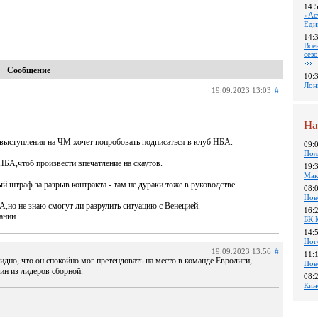
14:
«Ас
Еди
14:
Все
сез
Сообщение
10:
Лон
19.09.2023 13:03
#
На
 выступления на ЧМ хочет попробовать подписаться в клуб НБА.
09:
Пол
НБА,чтоб произвести впечатление на скаутов.
19:
Мак
 штраф за разрыв контракта - там не дураки тоже в руководстве.
08:
Нов
А,но не знаю смогут ли разрулить ситуацию с Венецией.
16:
сании
БК 
14:
Ног
19.09.2023 13:56
#
11:
дно, что он спокойно мог претендовать на место в команде Евролиги,
Нов
ин из лидеров сборной.
08:
Кин