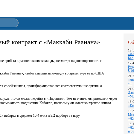
ный контракт с «Маккаби Раанана»
Об
12:
«Жа
Као
 не прибыл в расположение команды, несмотря на договоренность с
12:
Pез
U16
аккаби Раанана», чтобы сыграть за команду во время тура ее по США
21:
«Ав
для своей защиты, проинформировав все соответствующие органы о
21:
Дан
«Ма
слухи, что он может перейти в «Партизан». Тем не менее, мы разослали через
16:
возможности подписания Кабокло, поскольку он имеет контракт с нашим
«Ен
15:
Мэк
 набирал в среднем 16,4 очка и 9,2 подбора за игру.
«Жи
15:
«Жа
и о