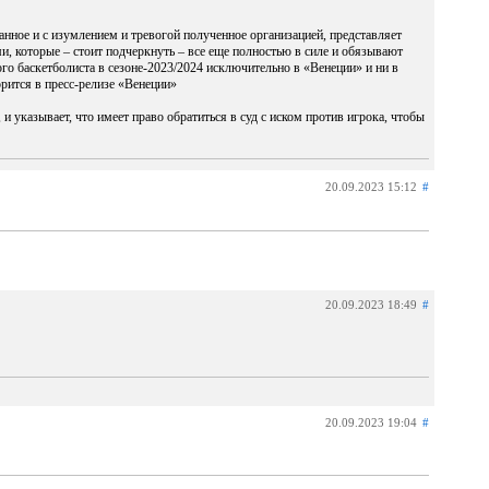
нное и с изумлением и тревогой полученное организацией, представляет
и, которые – стоит подчеркнуть – все еще полностью в силе и обязывают
о баскетболиста в сезоне-2023/2024 исключительно в «Венеции» и ни в
орится в пресс-релизе «Венеции»
и указывает, что имеет право обратиться в суд с иском против игрока, чтобы
20.09.2023 15:12
#
20.09.2023 18:49
#
20.09.2023 19:04
#