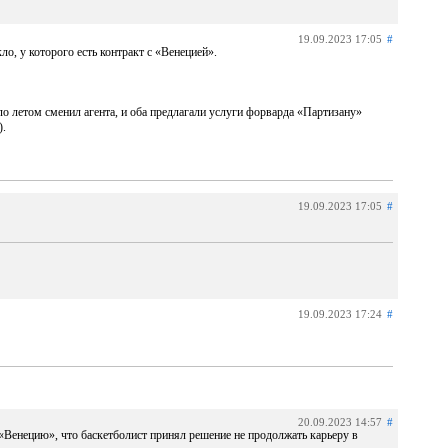
19.09.2023 17:05
#
о, у которого есть контракт с «Венецией».
о летом сменил агента, и оба предлагали услуги форварда «Партизану»
).
19.09.2023 17:05
#
19.09.2023 17:24
#
20.09.2023 14:57
#
Венецию», что баскетболист принял решение не продолжать карьеру в