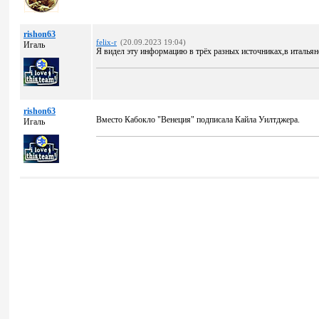
rishon63
felix-r
(20.09.2023 19:04)
Игаль
Я видел эту информацию в трёх разных источниках,в итальян
rishon63
Вместо Кабокло "Венеция" подписала Кайла Уилтджера.
Игаль