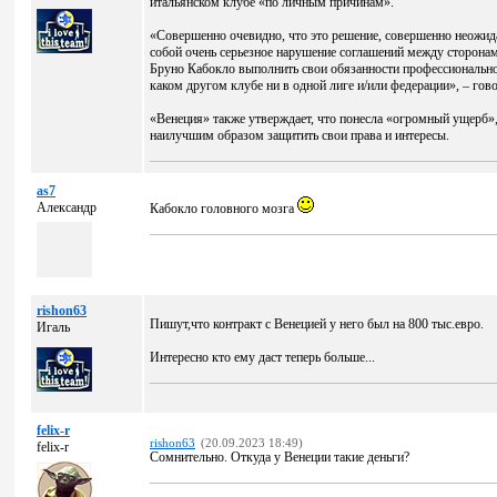
итальянском клубе «по личным причинам».
«Совершенно очевидно, что это решение, совершенно неожида
собой очень серьезное нарушение соглашений между сторонам
Бруно Кабокло выполнить свои обязанности профессиональног
каком другом клубе ни в одной лиге и/или федерации», – гов
«Венеция» также утверждает, что понесла «огромный ущерб», 
наилучшим образом защитить свои права и интересы.
as7
Александр
Кабокло головного мозга
rishon63
Пишут,что контракт с Венецией у него был на 800 тыс.евро.
Игаль
Интересно кто ему даст теперь больше...
felix-r
rishon63
(20.09.2023 18:49)
felix-r
Сомнительно. Откуда у Венеции такие деньги?