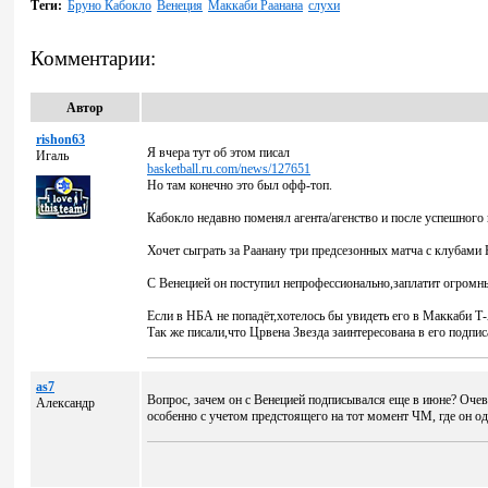
Теги:
Бруно Кабокло
Венеция
Маккаби Раанана
слухи
Комментарии:
Автор
rishon63
Я вчера тут об этом писал
Игаль
basketball.ru.com/news/127651
Но там конечно это был офф-топ.
Кабокло недавно поменял агента/агенство и после успешного
Хочет сыграть за Раанану три предсезонных матча с клубами 
С Венецией он поступил непрофессионально,заплатит огромный
Если в НБА не попадёт,хотелось бы увидеть его в Маккаби Т-
Так же писали,что Црвена Звезда заинтересована в его подпи
as7
Вопрос, зачем он с Венецией подписывался еще в июне? Очеви
Александр
особенно с учетом предстоящего на тот момент ЧМ, где он од