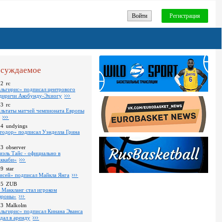
Войти
Регистрация
суждаемое
52
rc
льгирис» подписал центрового
диричи Акобунду-Эхиогу
43
rc
ультаты матчей чемпионата Европы
24
undyings
тодор» подписал Уэнделла Грина
03
observer
иэль Тайс - официально в
ккаби»
09
star
исей» подписал Майкла Янга
35
ZUB
 Маккланг стал игроком
роны»
13
Malkolm
льгирис» подписал Кинана Эванса
тдал в аренду