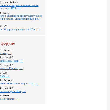
53
townofwinds
тана» не сыграет в новом сезоне
ной лиги ВТБ
38
Basile
волод Ищенко проведет следующий
он в составе «Локомотива-Кубань»
36
as7
ни Уокер возвращается в НБА
 форуме
04
observer
итика
39
rishon63
каби Тель-Авив
09
rishon63
ости из Европы
23
Got
МБА
59
observer
омяч: Чемпионат мира 2026
16
rishon63
ости и слухи НБА
26
1010
о и сериалы