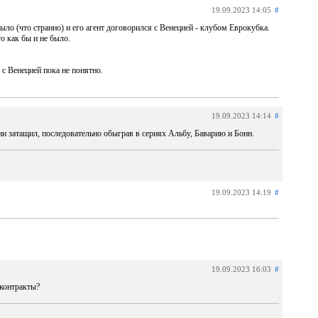
19.09.2023 14:05
#
ло (что странно) и его агент договорился с Венецией - клубом Еврокубка.
о как бы и не было.
 с Венецией пока не понятно.
19.09.2023 14:14
#
ии затащил, последовательно обыграв в сериях Альбу, Баварию и Бонн.
19.09.2023 14:19
#
19.09.2023 16:03
#
 контракты?