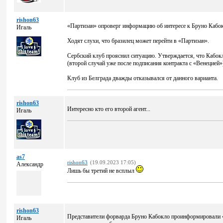
rishon63
«Партизан» опроверг информацию об интересе к Бруно Кабокл
Игаль
Ходят слухи, что бразилец может перейти в «Партизан».
Сербский клуб прояснил ситуацию. Утверждается, что Кабокл
(второй случай уже после подписания контракта с «Венецией»
Клуб из Белграда дважды отказывался от данного варианта.
rishon63
Интересно кто его второй агент...
Игаль
as7
rishon63
(19.09.2023 17:05)
Александр
Лишь бы третий не всплыл
rishon63
Представители форварда Бруно Кабокло проинформировали «
Игаль