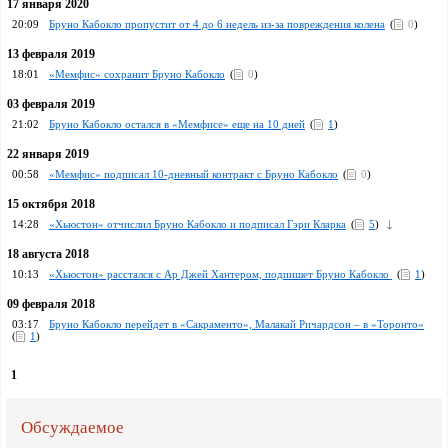
17 января 2020
20:09
Бруно Кабокло пропустит от 4 до 6 недель из-за повреждения колена
(
0
)
13 февраля 2019
18:01
«Мемфис» сохранит Бруно Кабокло
(
0
)
03 февраля 2019
21:02
Бруно Кабокло остался в «Мемфисе» еще на 10 дней
(
1
)
22 января 2019
00:58
«Мемфис» подписал 10-дневный контракт с Бруно Кабокло
(
0
)
15 октября 2018
14:28
«Хьюстон» отчислил Бруно Кабокло и подписал Гэри Кларка
(
5
)
18 августа 2018
10:13
«Хьюстон» расстался с Ар Джей Хантером, подпишет Бруно Кабокло
(
1
)
09 февраля 2018
03:17
Бруно Кабокло перейдет в «Сакраменто», Малакай Ричардсон – в «Торонто»
(
1
)
1
Обсуждаемое