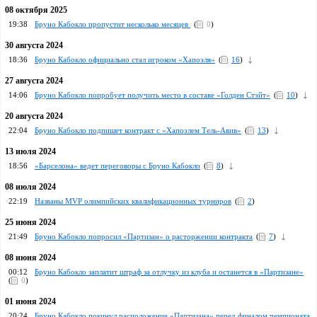
08 октября 2025
19:38
Бруно Кабокло пропустит несколько месяцев
(
0
)
30 августа 2024
18:36
Бруно Кабокло официально стал игроком «Хапоэля»
(
16
)
27 августа 2024
14:06
Бруно Кабокло попробует получить место в составе «Голден Стэйт»
(
10
)
20 августа 2024
22:04
Бруно Кабокло подпишет контракт с «Хапоэлем Тель-Авив»
(
13
)
13 июля 2024
18:56
«Барселона» ведет переговоры с Бруно Кабокло
(
8
)
08 июля 2024
22:19
Названы MVP олимпийских квалификационных турниров
(
2
)
25 июня 2024
21:49
Бруно Кабокло попросил «Партизан» о расторжении контракта
(
7
)
08 июня 2024
00:12
Бруно Кабокло заплатит штраф за отлучку из клуба и останется в «Партизане»
(
0
)
01 июня 2024
20:24
Бруно Кабокло покинул расположение «Партизана» перед финалом чемпионата