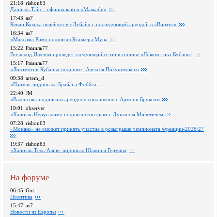
21:18
rishon63
Даниэль Тайс - официально в «Маккаби»
17:43
as7
Кевин Кокила перейдет в «Дубай» с последующей арендой в «Виртус»
16:34
as7
«Максима Рим» подписал Ксавьера Муна
15:22
Рамиль77
Всеволод Ищенко проведет следующий сезон в составе «Локомотива-Кубань»
15:17
Рамиль77
«Локомотив-Кубань» подпишет Алексея Покушевского
09:38
artem_d
«Парма» подписала Брайана Фоббса
22:40
JM
«Валенсия» подписала арендное соглашение с Армони Бруксом
19:01
observer
«Хапоэль Иерусалим» подписал контракт с Душаном Милетичем
07:28
rishon63
«Монако» не сможет принять участие в розыгрыше чемпионата Франции-2026/27
19:37
rishon63
«Хапоэль Тель-Авив» подписал Юджина Германа
На форуме
06:45
Got
Политика
15:47
as7
Новости из Европы