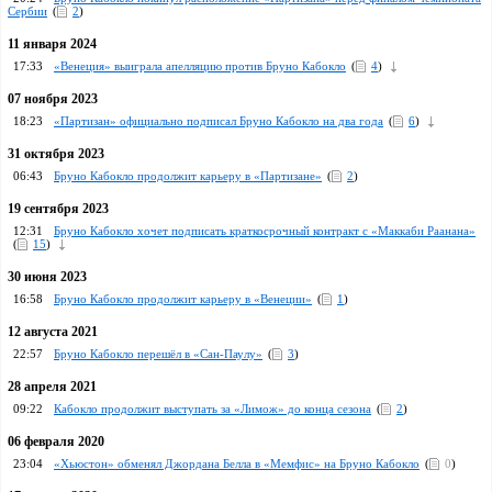
Сербии
(
2
)
11 января 2024
17:33
«Венеция» выиграла апелляцию против Бруно Кабокло
(
4
)
07 ноября 2023
18:23
«Партизан» официально подписал Бруно Кабокло на два года
(
6
)
31 октября 2023
06:43
Бруно Кабокло продолжит карьеру в «Партизане»
(
2
)
19 сентября 2023
12:31
Бруно Кабокло хочет подписать краткосрочный контракт с «Маккаби Раанана»
(
15
)
30 июня 2023
16:58
Бруно Кабокло продолжит карьеру в «Венеции»
(
1
)
12 августа 2021
22:57
Бруно Кабокло перешёл в «Сан-Паулу»
(
3
)
28 апреля 2021
09:22
Кабокло продолжит выступать за «Лимож» до конца сезона
(
2
)
06 февраля 2020
23:04
«Хьюстон» обменял Джордана Белла в «Мемфис» на Бруно Кабокло
(
0
)