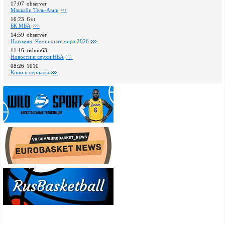
17:07
observer
Маккаби Тель-Авив
16:23
Got
БК МБА
14:59
observer
Ногомяч: Чемпионат мира 2026
11:16
rishon63
Новости и слухи НБА
08:26
1010
Кино и сериалы