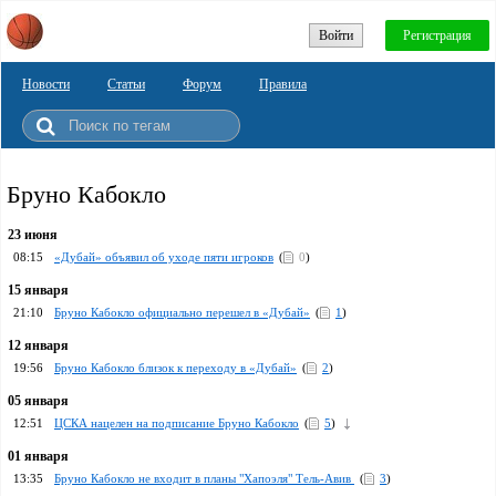
Войти
Регистрация
Новости
Статьи
Форум
Правила
Бруно Кабокло
23 июня
08:15
«Дубай» объявил об уходе пяти игроков
(
0
)
15 января
21:10
Бруно Кабокло официально перешел в «Дубай»
(
1
)
12 января
19:56
Бруно Кабокло близок к переходу в «Дубай»
(
2
)
05 января
12:51
ЦСКА нацелен на подписание Бруно Кабокло
(
5
)
01 января
13:35
Бруно Кабокло не входит в планы "Хапоэля" Тель-Авив
(
3
)