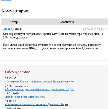
Комментарии:
Автор
Сообщение
rishon63
Игаль
06.09.2023 20:12
#
Как информирует обозреватель Sportac Кит Смит, контракт гарантирован лишь на
200 тысяч долларов.
Если украинский баскетболист попадет в состав бостонской команды к первому
матчу нового сезона НБА, то сделка станет гарантированной на 1,2 миллиона.
Обсуждаемое
22:43
as7
«Локомотив-Кубань» подпишет Алексея Покушевского
22:28
townofwinds
«Астана» не сыграет в новом сезоне Единой лиги ВТБ
19:01
1010
Лонни Уокер возвращается в НБА
14:18
EAG
«Баскония» заключила соглашение с Дэмионом Бо
13:58
nikolat