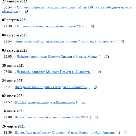
27 января 2022
08:54
«Хорнетс» обновили несколько рекордов, набрав 158 очков в победном матче с
«Пэйсерс»
(
4
)
07 августа 2021
21:30
«Хорнетс» объявили о подписании Келли Убре
(
0
)
04 августа 2021
21:54
Арнольдас Кулбока заключил двусторонний контракт с «Шарлотт»
(
0
)
03 августа 2021
23:05
«Лейкерс» подписали Кармело Энтони и Малика Монка
(
17
)
30 июля 2021
07:56
«Детройт» отправил Мэйсона Пламли в «Шарлотт»
(
0
)
24 июля 2021
22:27
Лианджело Болл подпишет контракт с «Хорнетс»
(
2
)
02 июля 2021
21:52
ЦСКА претендует на Брэда Ванамэйкера
(
22
)
16 июня 2021
22:00
Ламело Болл – лучший новичок сезона НБА-20/21
(
0
)
26 марта 2021
12:39
Ванамэйкер перейдет в «Хорнетс», Маркиз Крисс – в «Сан-Антонио»
(
0
)