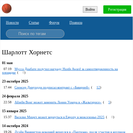
Войти
Регистрация
Новости
Статьи
Форум
Правила
Шарлотт Хорнетс
01 мая
07:19
Мусса Диабате получил награду Hustle Award за самоотверженность на
площадке
(
0
)
23 октября 2025
17:44
Спенсер Динуидди подписал контракт с «Баварией»
(
12
)
24 февраля 2025
22:58
Айзейя Вонг может заменить Лонни Уокера в «Жальгирисе»
(
5
)
15 января 2025
15:37
Василие Мицич может вернуться в Европу в межсезонье-2025
(
0
)
14 октября 2024
19:26
Дуэйн Вашингтон-младший вернулся в «Партизан» после участия в крупном