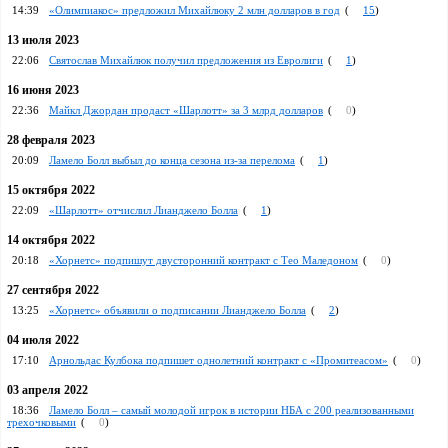
14:39
«Олимпиакос» предложил Михайлюку 2 млн долларов в год
(
15
)
13 июля 2023
22:06
Святослав Михайлюк получил предложения из Евролиги
(
1
)
16 июня 2023
22:36
Майкл Джордан продаст «Шарлотт» за 3 млрд долларов
(
0
)
28 февраля 2023
20:09
Ламело Болл выбыл до конца сезона из-за перелома
(
1
)
15 октября 2022
22:09
«Шарлотт» отчислил Лианджело Болла
(
1
)
14 октября 2022
20:18
«Хорнетс» подпишут двусторонний контракт с Тео Маледоном
(
0
)
27 сентября 2022
13:25
«Хорнетс» объявили о подписании Лианджело Болла
(
2
)
04 июля 2022
17:10
Арнольдас Кулбока подпишет однолетний контракт с «Промитеасом»
(
0
)
03 апреля 2022
18:36
Ламело Болл – самый молодой игрок в истории НБА с 200 реализованными
трехочковыми
(
0
)