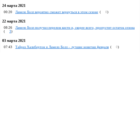
24 марта 2021
00:20
Ламело Болл вероятно сможет вернуться в этом сезоне
(
0
)
22 марта 2021
08:26
Ламело Болл получил перелом кисти и, скорее всего, пропустит остаток сезона
(
3
)
03 марта 2021
07:43
Тайриз Халибертон и Ламело Болл – лучшие новички февраля
(
0
)
09 февраля 2021
07:39
Ламело Болл повторил достижение Стефена Карри и Джейсона Кидда
(
2
)
03 февраля 2021
03:00
Ламело Болл и Тайриз Халибертон – лучшие новички по итогам декабря и
января
(
0
)
10 января 2021
07:33
Ламело Болл стал самым молодым игроком в истории НБА, сделавшим трипл-
дабл
(
11
)
05 декабря 2020
08:33
Малик Монк заразился коронавирусом
(
3
)
30 ноября 2020
07:38
Торговое исключение «Бостона» – самое большое в истории НБА
(
0
)
07:27
«Хорнетс» решили отчислить Николя Батюма
(
1
)