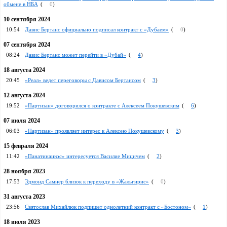
обмене в НБА
(
0
)
10 сентября 2024
10:54
Давис Бертанс официально подписал контракт с «Дубаем»
(
0
)
07 сентября 2024
08:24
Давис Бертанс может перейти в «Дубай»
(
4
)
18 августа 2024
20:45
«Реал» ведет переговоры с Дависом Бертансом
(
3
)
12 августа 2024
19:52
«Партизан» договорился о контракте с Алексеем Покушевским
(
6
)
07 июля 2024
06:03
«Партизан» проявляет интерес к Алексею Покушевскому
(
3
)
15 февраля 2024
11:42
«Панатинаикос» интересуется Василие Мицичем
(
2
)
28 ноября 2023
17:53
Эдмонд Самнер близок к переходу в «Жальгирис»
(
0
)
31 августа 2023
23:56
Святослав Михайлюк подпишет однолетний контракт с «Бостоном»
(
1
)
18 июля 2023