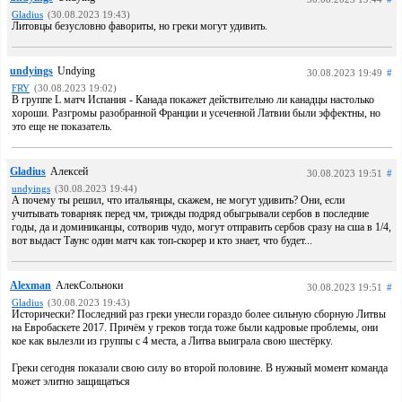
Gladius
(30.08.2023 19:43)
Литовцы безусловно фавориты, но греки могут удивить.
undyings
Undying
30.08.2023 19:49
#
FRY
(30.08.2023 19:02)
В группе L матч Испания - Канада покажет действительно ли канадцы настолько
хороши. Разгромы разобранной Франции и усеченной Латвии были эффектны, но
это еще не показатель.
Gladius
Алексей
30.08.2023 19:51
#
undyings
(30.08.2023 19:44)
А почему ты решил, что итальянцы, скажем, не могут удивить? Они, если
учитывать товарняк перед чм, трижды подряд обыгрывали сербов в последние
годы, да и доминиканцы, сотворив чудо, могут отправить сербов сразу на сша в 1/4,
вот выдаст Таунс один матч как топ-скорер и кто знает, что будет...
Alexman
АлекСольноки
30.08.2023 19:51
#
Gladius
(30.08.2023 19:43)
Исторически? Последний раз греки унесли гораздо более сильную сборную Литвы
на Евробаскете 2017. Причём у греков тогда тоже были кадровые проблемы, они
кое как вылезли из группы с 4 места, а Литва выиграла свою шестёрку.
Греки сегодня показали свою силу во второй половине. В нужный момент команда
может элитно защищаться