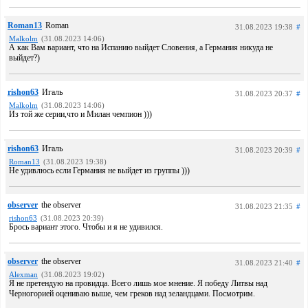
Roman13
Roman
31.08.2023 19:38
#
Malkolm
(31.08.2023 14:06)
А как Вам вариант, что на Испанию выйдет Словения, а Германия никуда не
выйдет?)
rishon63
Игаль
31.08.2023 20:37
#
Malkolm
(31.08.2023 14:06)
Из той же серии,что и Милан чемпион )))
rishon63
Игаль
31.08.2023 20:39
#
Roman13
(31.08.2023 19:38)
Не удивлюсь если Германия не выйдет из группы )))
observer
the observer
31.08.2023 21:35
#
rishon63
(31.08.2023 20:39)
Брось вариант этого. Чтобы и я не удивился.
observer
the observer
31.08.2023 21:40
#
Alexman
(31.08.2023 19:02)
Я не претендую на провидца. Всего лишь мое мнение. Я победу Литвы над
Черногорией оцениваю выше, чем греков над зеландцами. Посмотрим.