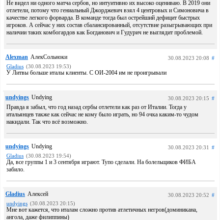
Не видел ни одного матча сербов, но интуитивно их высоко оцениваю. В 2019 они
отлетели, потому что гениальный Джорджевич взял 4 центровых и Симоновича в
качестве легкого форварда. В команде тогда был острейший дефицит быстрых
игроков. А сейчас у них состав сбалансированный, отсутствие разыгрывающих при
наличии таких комбогардов как Богданович и Гудурич не выглядит проблемой.
Alexman
АлекСольноки
30.08.2023 20:08
#
Gladius
(30.08.2023 19:53)
У Литвы больше италы клиенты. С ОИ-2004 им не проигрывали
undyings
Undying
30.08.2023 20:15
#
Правда я забыл, что год назад сербы отлетели как раз от Италии. Тогда у
итальянцев также как сейчас не кому было играть, но 94 очка каким-то чудом
накидали. Так что всё возможно.
undyings
Undying
30.08.2023 20:31
#
Gladius
(30.08.2023 19:54)
Да, все группы 1 и 3 сентября играют. Тупо сделали. На болельщиков ФИБА
забило.
Gladius
Алексей
30.08.2023 20:52
#
undyings
(30.08.2023 20:15)
Мне вот кажется, что италам сложно против атлетичных негров(доминикана,
ангола, даже филиппины)