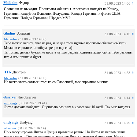
Malkolm
Федор
31.08.2023 14:06
#
Словения не выходит. Проиграют обе игры. Австралия попадёт на Канаду,
Германия попадёт на Испанию. Полуфинал Канада Германия и финал США
Германия. Победа Германии, Шредер MVP
Gladius
Алексей
31.08.2023 14:16
#
Malkolm
(31.08.2023 14:06)
Тебе можно верить, уже не раз, и не два твои чудные прогнозы сбывались(тут и
Милан в евролиге, и победа греции над сша)
Ты только деньги букам не неси, а лучше раздай пользователям сайта, тебе разницы
нет, а нам приятно будет
ПТБ
Дмитрий
31.08.2023 14:53
#
Malkolm
(31.08.2023 14:06)
Из всего этого согласен только со Словенией, моё скромное мнение.
observer
the observer
31.08.2023 16:14
#
undyings
(30.08.2023 19:41)
Литва должна победить. Оцениваю разницу в классе как 10 очей. Так мне видится.
undyings
Undying
31.08.2023 16:29
#
observer
(31.08.2023 16:14)
По классу игроков Литва и Греция примерно равны. Но Литва на первом этапе
играла ярко, а Греция тягомотно, поэтому Литва выглядит фаворитом. Но это