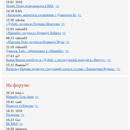
19:01
1010
Лонни Уокер возвращается в НБА
14:18
EAG
«Баскония» заключила соглашение с Дэмионом Бо
13:58
nikolat
«Дубай» подписал Торнике Шенгелия
12:03
rishon63
«Маккаби» подписал Армандо Бэйкота
08:13
rishon63
«Максима Рим» подписал Ксавьера Муна
21:18
rishon63
Даниэль Тайс - официально в «Маккаби»
17:43
as7
Кевин Кокила перейдет в «Дубай» с последующей арендой в «Виртус»
15:22
Рамиль77
Всеволод Ищенко проведет следующий сезон в составе «Локомотива-Кубань»
На форуме
20:24
felix-r
Маккаби Тель-Авив
19:41
vasil
Новости из Европы
16:31
1010
Политика
16:23
Got
БК МБА
14:59
observer