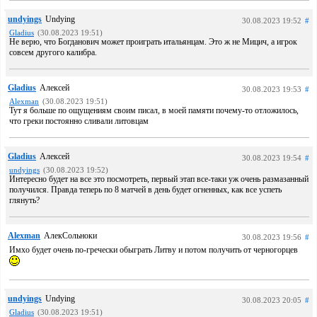
undyings
Undying
30.08.2023 19:52
#
Gladius
(30.08.2023 19:51)
Не верю, что Богданович может проиграть итальянцам. Это ж не Мицич, а игрок
совсем другого калибра.
Gladius
Алексей
30.08.2023 19:53
#
Alexman
(30.08.2023 19:51)
Тут я больше по ощущениям своим писал, в моей памяти почему-то отложилось,
что греки постоянно сливали литовцам
Gladius
Алексей
30.08.2023 19:54
#
undyings
(30.08.2023 19:52)
Интересно будет на все это посмотреть, первый этап все-таки уж очень размазанный
получился. Правда теперь по 8 матчей в день будет огненных, как все успеть
глянуть?
Alexman
АлекСольноки
30.08.2023 19:56
#
Имхо будет очень по-гречески обыграть Литву и потом получить от черногорцев
undyings
Undying
30.08.2023 20:05
#
Gladius
(30.08.2023 19:51)