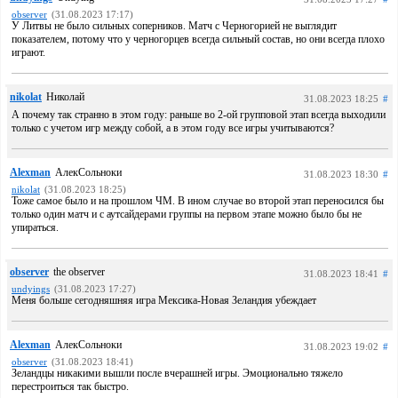
observer
(31.08.2023 17:17)
У Литвы не было сильных соперников. Матч с Черногорией не выглядит
показателем, потому что у черногорцев всегда сильный состав, но они всегда плохо
играют.
nikolat
Николай
31.08.2023 18:25
#
А почему так странно в этом году: раньше во 2-ой групповой этап всегда выходили
только с учетом игр между собой, а в этом году все игры учитываются?
Alexman
АлекСольноки
31.08.2023 18:30
#
nikolat
(31.08.2023 18:25)
Тоже самое было и на прошлом ЧМ. В ином случае во второй этап переносился бы
только один матч и с аутсайдерами группы на первом этапе можно было бы не
упираться.
observer
the observer
31.08.2023 18:41
#
undyings
(31.08.2023 17:27)
Меня больше сегодняшняя игра Мексика-Новая Зеландия убеждает
Alexman
АлекСольноки
31.08.2023 19:02
#
observer
(31.08.2023 18:41)
Зеландцы никакими вышли после вчерашней игры. Эмоционально тяжело
перестроиться так быстро.