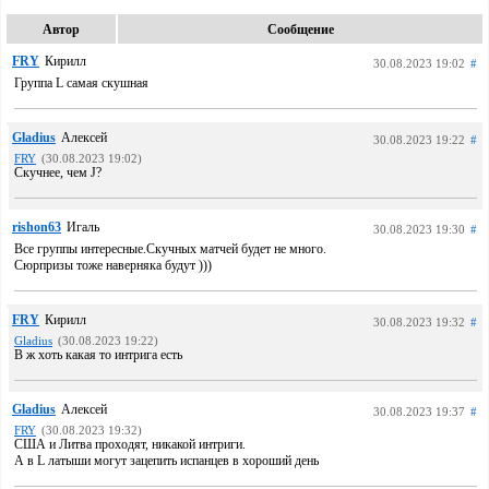
Автор
Сообщение
FRY
Кирилл
30.08.2023 19:02
#
Группа L самая скушная
Gladius
Алексей
30.08.2023 19:22
#
FRY
(30.08.2023 19:02)
Cкучнее, чем J?
rishon63
Игаль
30.08.2023 19:30
#
Все группы интересные.Скучных матчей будет не много.
Сюрпризы тоже наверняка будут )))
FRY
Кирилл
30.08.2023 19:32
#
Gladius
(30.08.2023 19:22)
В ж хоть какая то интрига есть
Gladius
Алексей
30.08.2023 19:37
#
FRY
(30.08.2023 19:32)
CША и Литва проходят, никакой интриги.
А в L латыши могут зацепить испанцев в хороший день