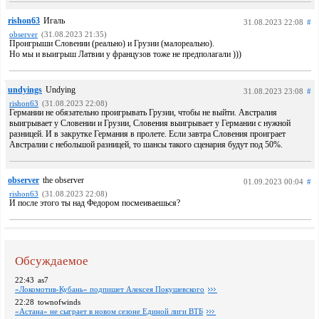
rishon63
Игаль
31.08.2023 22:08
#
observer
(31.08.2023 21:35)
Проигрыши Словении (реально) и Грузии (малореально).
Но мы и выигрыш Латвии у французов тоже не предполагали )))
undyings
Undying
31.08.2023 23:08
#
rishon63
(31.08.2023 22:08)
Германии не обязательно проигрывать Грузии, чтобы не выйти. Австралия
выигрывает у Словении и Грузии, Словения выигрывает у Германии с нужной
разницей. И в закрутке Германия в пролете. Если завтра Словения проиграет
Австралии с небольшой разницей, то шансы такого сценария будут под 50%.
observer
the observer
01.09.2023 00:04
#
rishon63
(31.08.2023 22:08)
И после этого ты над Федором посмеиваешься?
Обсуждаемое
22:43
as7
«Локомотив-Кубань» подпишет Алексея Покушевского
22:28
townofwinds
«Астана» не сыграет в новом сезоне Единой лиги ВТБ