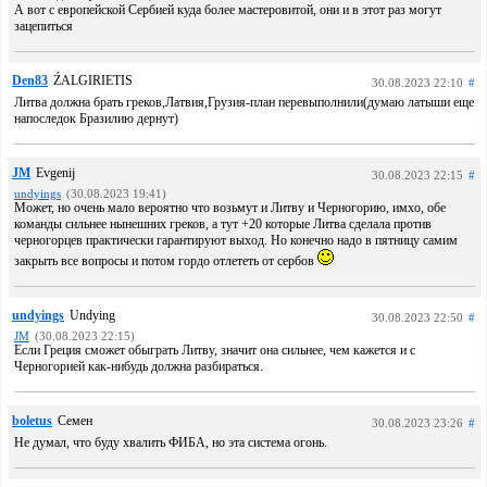
А вот с европейской Сербией куда более мастеровитой, они и в этот раз могут
зацепиться
Den83
ŹALGIRIETIS
30.08.2023 22:10
#
Литва должна брать греков,Латвия,Грузия-план перевыполнили(думаю латыши еще
напоследок Бразилию дернут)
JM
Evgenij
30.08.2023 22:15
#
undyings
(30.08.2023 19:41)
Может, но очень мало вероятно что возьмут и Литву и Черногорию, имхо, обе
команды сильнее нынешних греков, а тут +20 которые Литва сделала против
черногорцев практически гарантируют выход. Но конечно надо в пятницу самим
закрыть все вопросы и потом гордо отлететь от сербов
undyings
Undying
30.08.2023 22:50
#
JM
(30.08.2023 22:15)
Если Греция сможет обыграть Литву, значит она сильнее, чем кажется и с
Черногорией как-нибудь должна разбираться.
boletus
Семен
30.08.2023 23:26
#
Не думал, что буду хвалить ФИБА, но эта система огонь.