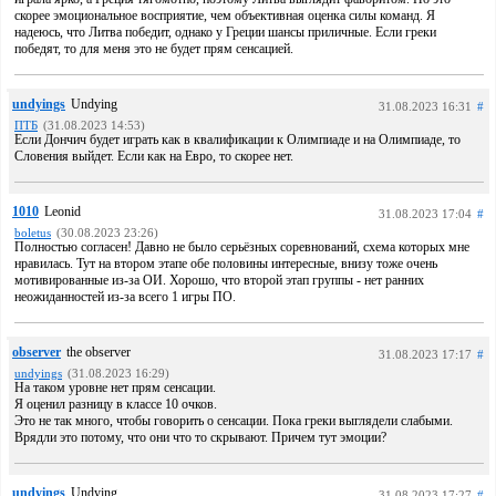
скорее эмоциональное восприятие, чем объективная оценка силы команд. Я
надеюсь, что Литва победит, однако у Греции шансы приличные. Если греки
победят, то для меня это не будет прям сенсацией.
undyings
Undying
31.08.2023 16:31
#
ПТБ
(31.08.2023 14:53)
Если Дончич будет играть как в квалификации к Олимпиаде и на Олимпиаде, то
Словения выйдет. Если как на Евро, то скорее нет.
1010
Leonid
31.08.2023 17:04
#
boletus
(30.08.2023 23:26)
Полностью согласен! Давно не было серьёзных соревнований, схема которых мне
нравилась. Тут на втором этапе обе половины интересные, внизу тоже очень
мотивированные из-за ОИ. Хорошо, что второй этап группы - нет ранних
неожиданностей из-за всего 1 игры ПО.
observer
the observer
31.08.2023 17:17
#
undyings
(31.08.2023 16:29)
На таком уровне нет прям сенсации.
Я оценил разницу в классе 10 очков.
Это не так много, чтобы говорить о сенсации. Пока греки выглядели слабыми.
Врядли это потому, что они что то скрывают. Причем тут эмоции?
undyings
Undying
31.08.2023 17:27
#