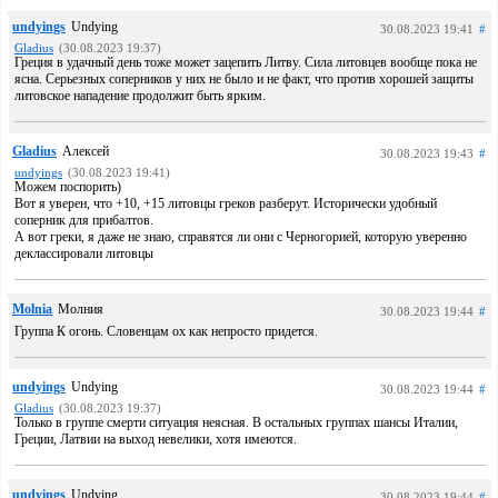
undyings
Undying
30.08.2023 19:41
#
Gladius
(30.08.2023 19:37)
Греция в удачный день тоже может зацепить Литву. Сила литовцев вообще пока не
ясна. Серьезных соперников у них не было и не факт, что против хорошей защиты
литовское нападение продолжит быть ярким.
Gladius
Алексей
30.08.2023 19:43
#
undyings
(30.08.2023 19:41)
Можем поспорить)
Вот я уверен, что +10, +15 литовцы греков разберут. Исторически удобный
соперник для прибалтов.
А вот греки, я даже не знаю, справятся ли они с Черногорией, которую уверенно
деклассировали литовцы
Molnia
Молния
30.08.2023 19:44
#
Группа К огонь. Словенцам ох как непросто придется.
undyings
Undying
30.08.2023 19:44
#
Gladius
(30.08.2023 19:37)
Только в группе смерти ситуация неясная. В остальных группах шансы Италии,
Греции, Латвии на выход невелики, хотя имеются.
undyings
Undying
30.08.2023 19:44
#