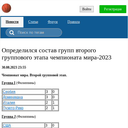
Войти
Регистрация
Новости
Статьи
Форум
Правила
Определился состав групп второго
группового этапа чемпионата мира-2023
30.08.2023 23:55
Чемпионат мира.
Второй групповой этап.
Группа I
(Филиппины)
Сербия
3
0
Доминикана
3
0
Италия
2
1
Пуэрто-Рико
2
1
Группа J
(Филиппины)
США
3
0