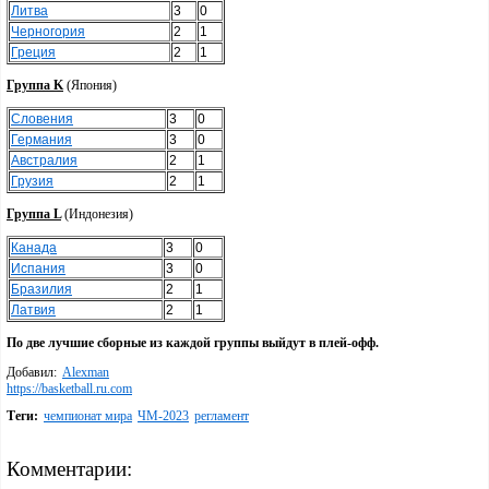
Литва
3
0
Черногория
2
1
Греция
2
1
Группа K
(Япония)
Словения
3
0
Германия
3
0
Австралия
2
1
Грузия
2
1
Группа L
(Индонезия)
Канада
3
0
Испания
3
0
Бразилия
2
1
Латвия
2
1
По две лучшие сборные из каждой группы выйдут в плей-офф.
Добавил:
Alexman
https://basketball.ru.com
Теги:
чемпионат мира
ЧМ-2023
регламент
Комментарии: