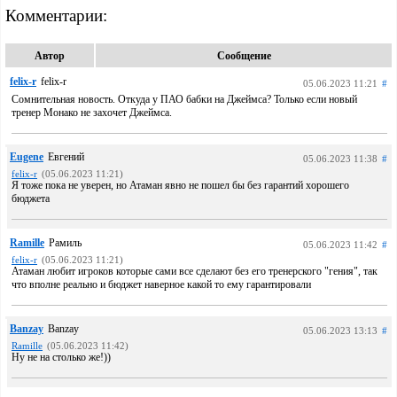
Комментарии:
Автор
Сообщение
felix-r
felix-r
05.06.2023 11:21
#
Сомнительная новость. Откуда у ПАО бабки на Джеймса? Только если новый
тренер Монако не захочет Джеймса.
Eugene
Евгений
05.06.2023 11:38
#
felix-r
(05.06.2023 11:21)
Я тоже пока не уверен, но Атаман явно не пошел бы без гарантий хорошего
бюджета
Ramille
Рамиль
05.06.2023 11:42
#
felix-r
(05.06.2023 11:21)
Атаман любит игроков которые сами все сделают без его тренерского "гения", так
что вполне реально и бюджет наверное какой то ему гарантировали
Banzay
Banzay
05.06.2023 13:13
#
Ramille
(05.06.2023 11:42)
Ну не на столько же!))