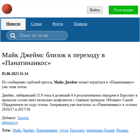
Войти
Регистрация
Новости
Статьи
Форум
Правила
Майк Джеймс близок к переходу в
«Панатинаикос»
05.06.2023 11:14
По сообщению сербской прессы,
Майк Джеймс
может вернуться в «Панатинаикос»
уже этим летом.
Джеймс, набиравший 15.9 очка и делавший 4.4 результативных передачи в Евролиге в
прошлом сезоне имел несколько конфликтов с главным тренером «Монако» Сашей
Обрадовичем по ходу сезона. Американец уже выступал за «Панатинаикос» в сезонах
2016/17 и 2017/18.
Добавил:
Eugene
telesport.rs
Теги:
Майк Джеймс
Панатинаикос
слухи
Евролига
чемпионат Греции
Монако