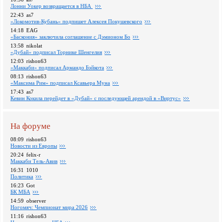
Лонни Уокер возвращается в НБА
22:43
as7
«Локомотив-Кубань» подпишет Алексея Покушевского
14:18
EAG
«Баскония» заключила соглашение с Дэмионом Бо
13:58
nikolat
«Дубай» подписал Торнике Шенгелия
12:03
rishon63
«Маккаби» подписал Армандо Бэйкота
08:13
rishon63
«Максима Рим» подписал Ксавьера Муна
17:43
as7
Кевин Кокила перейдет в «Дубай» с последующей арендой в «Виртус»
На форуме
08:09
rishon63
Новости из Европы
20:24
felix-r
Маккаби Тель-Авив
16:31
1010
Политика
16:23
Got
БК МБА
14:59
observer
Ногомяч: Чемпионат мира 2026
11:16
rishon63