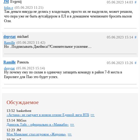
JM
Evgenij
05.06.2023 14:03
#
felix-r
(05.06.2023 11:21)
Так деньги никуда не делись у владельцев, просто их не выделяли, может решили,
что пора уже не быть аутсайдером в ЕЛ и в домашнем чемпионате бросить вызов
Оли.
depytat
michael
05.06.2023 15:14
#
Ramille
(05.06.2023 11:42)
Но ..Подписывать Джеймса!?Сомнительное усиление....
Ramille
Рамиль
05.06.2023 15:26
#
depytat
(05.06.2023 15:14)
Ну почему ему по силам в одиночку затащить команду в район 7-8 места в
Евролиге для Пао это будет успех.
Обсуждаемое
13:52
basketbest
«Астана» не сыграет в новом сезоне Единой лиги ВТБ
13:14
MiGus
Даниэль Тайс - официально в «Маккаби»
12:23
JM
Мэк Маккланг стал игроком «Жироны»
10:36
as7