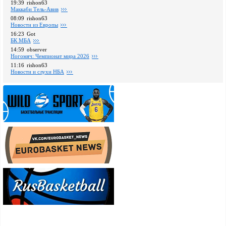
19:39
rishon63
Маккаби Тель-Авив
08:09
rishon63
Новости из Европы
16:23
Got
БК МБА
14:59
observer
Ногомяч: Чемпионат мира 2026
11:16
rishon63
Новости и слухи НБА