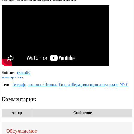
Добавил:
rishon63
www.sports.ru
Теги:
Тенерифе
чемпионат Испании
Гиорги Шермадини
игроки года
видео
MVP
Комментарии:
Автор
Сообщение
Обсуждаемое