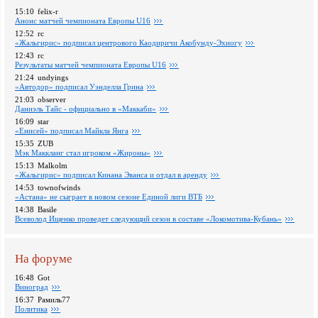
15:10
felix-r
Анонс матчей чемпионата Европы U16
12:52
rc
«Жальгирис» подписал центрового Каодиричи Акобунду-Эхиогу
12:43
rc
Pезультаты матчей чемпионата Европы U16
21:24
undyings
«Автодор» подписал Уэнделла Грина
21:03
observer
Даниэль Тайс - официально в «Маккаби»
16:09
star
«Енисей» подписал Майкла Янга
15:35
ZUB
Мэк Маккланг стал игроком «Жироны»
15:13
Malkolm
«Жальгирис» подписал Кинана Эванса и отдал в аренду
14:53
townofwinds
«Астана» не сыграет в новом сезоне Единой лиги ВТБ
14:38
Basile
Всеволод Ищенко проведет следующий сезон в составе «Локомотива-Кубань»
На форуме
16:48
Got
Виноград
16:37
Рамиль77
Политика