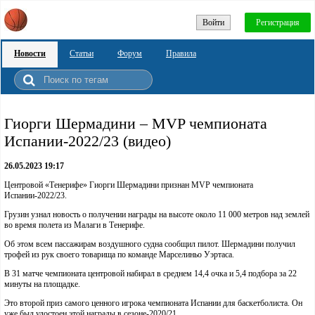
Войти
Регистрация
Новости
Статьи
Форум
Правила
Гиорги Шермадини – MVP чемпионата
Испании-2022/23 (видео)
26.05.2023 19:17
Центровой «Тенерифе» Гиорги Шермадини признан MVP чемпионата
Испании-2022/23.
Грузин узнал новость о получении награды на высоте около 11 000 метров над землей
во время полета из Малаги в Тенерифе.
Об этом всем пассажирам воздушного судна сообщил пилот. Шермадини получил
трофей из рук своего товарища по команде Марселиньо Уэртаса.
В 31 матче чемпионата центровой набирал в среднем 14,4 очка и 5,4 подбора за 22
минуты на площадке.
Это второй приз самого ценного игрока чемпионата Испании для баскетболиста. Он
уже был удостоен этой награды в сезоне-2020/21.