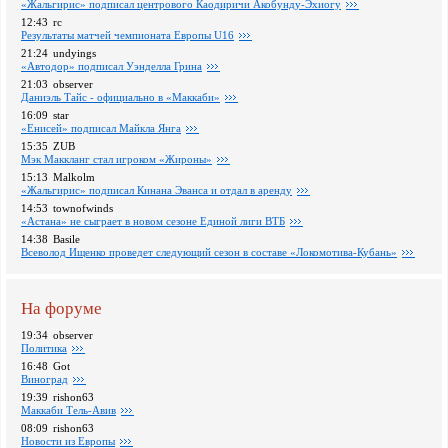
«Жальгирис» подписал центрового Каодиричи Акобунду-Эхиогу
12:43
rc
Pезультаты матчей чемпионата Европы U16
21:24
undyings
«Автодор» подписал Уэнделла Грина
21:03
observer
Даниэль Тайс - официально в «Маккаби»
16:09
star
«Енисей» подписал Майкла Янга
15:35
ZUB
Мэк Маккланг стал игроком «Жироны»
15:13
Malkolm
«Жальгирис» подписал Кинана Эванса и отдал в аренду
14:53
townofwinds
«Астана» не сыграет в новом сезоне Единой лиги ВТБ
14:38
Basile
Всеволод Ищенко проведет следующий сезон в составе «Локомотива-Кубань»
На форуме
19:34
observer
Политика
16:48
Got
Виноград
19:39
rishon63
Маккаби Тель-Авив
08:09
rishon63
Новости из Европы