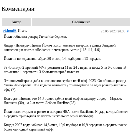
Комментарии:
Автор
Сообщение
rishon63
Игаль
23.05.2023 20:35
#
Йокич обновил рекорд Уилта Чемберлена.
Лидер «Денвера» Никола Йокич помог команде завершить финал Западной
конференции против «Лейкерс» в четвертом матче (113:111, 4-0).
Йокич в понедельник набрал 30 очков, 14 подборов и 13 передач.
За 45 минут 2-кратный MVP реализовал 11 из 24 с игры, а также 5 из 6 с линии. В
его активе 1 перехват и 3 блок-шота при 3 потерях.
Это восьмой трипл-дабл в исполнении серба в плей-офф-2023. Он обновил рекорд
Уилта Чемберлена 1967 года по количеству трипл-даблов за один розыгрыш плей-
офф (7).
Всего для Николы это 14-й трипл-дабл в плей-офф за карьеру. Лидер – Мэджик
Джонсон (30), на 2-м месте Леброн Джеймс (28).
Йокич стал вторым игроком в истории НБА после Джейсона Кидда, который имеет
в среднем трипл-дабл по итогам нескольких серий плей-офф.
Кидд в 2007 году набирал 14,6 очка, 10,9 подбора и 10,9 передачи в среднем после
более чем одной серии плей-офф.