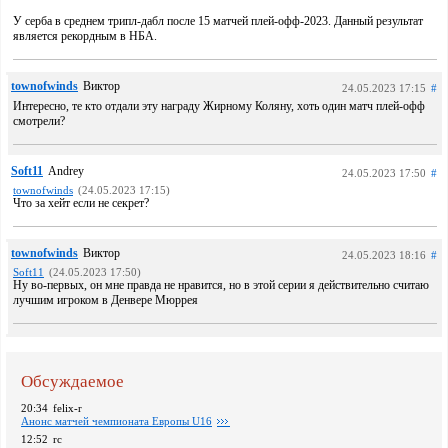
У серба в среднем трипл-дабл после 15 матчей плей-офф-2023. Данный результат
является рекордным в НБА.
townofwinds
Виктор
24.05.2023 17:15
#
Интересно, те кто отдали эту награду Жирному Коляну, хоть один матч плей-офф
смотрели?
Soft11
Andrey
24.05.2023 17:50
#
townofwinds
(24.05.2023 17:15)
Что за хейт если не секрет?
townofwinds
Виктор
24.05.2023 18:16
#
Soft11
(24.05.2023 17:50)
Ну во-первых, он мне правда не нравится, но в этой серии я действительно считаю
лучшим игроком в Денвере Мюррея
Обсуждаемое
20:34
felix-r
Анонс матчей чемпионата Европы U16
12:52
rc