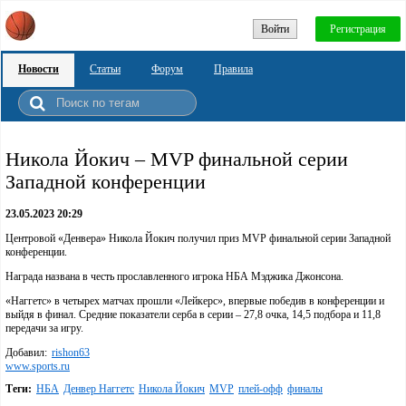
Войти
Регистрация
Новости
Статьи
Форум
Правила
Никола Йокич – MVP финальной серии
Западной конференции
23.05.2023 20:29
Центровой «Денвера» Никола Йокич получил приз MVP финальной серии Западной
конференции.
Награда названа в честь прославленного игрока НБА Мэджика Джонсона.
«Наггетс» в четырех матчах прошли «Лейкерс», впервые победив в конференции и
выйдя в финал. Средние показатели серба в серии – 27,8 очка, 14,5 подбора и 11,8
передачи за игру.
Добавил:
rishon63
www.sports.ru
Теги:
НБА
Денвер Наггетс
Никола Йокич
MVP
плей-офф
финалы