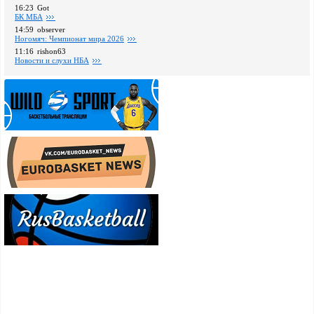
16:23
Got
БК МБА
14:59
observer
Ногомяч: Чемпионат мира 2026
11:16
rishon63
Новости и слухи НБА