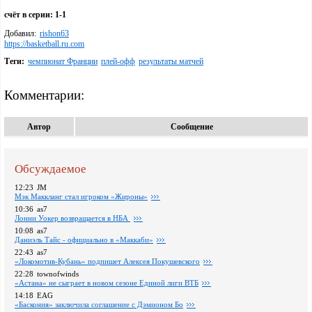
счёт в серии: 1-1
Добавил:
rishon63
https://basketball.ru.com
Теги:
чемпионат Франции
плей-офф
результаты матчей
Комментарии:
Автор
Сообщение
Обсуждаемое
12:23
JM
Мэк Маккланг стал игроком «Жироны»
10:36
as7
Лонни Уокер возвращается в НБА
10:08
as7
Даниэль Тайс - официально в «Маккаби»
22:43
as7
«Локомотив-Кубань» подпишет Алексея Покушевского
22:28
townofwinds
«Астана» не сыграет в новом сезоне Единой лиги ВТБ
14:18
EAG
«Баскония» заключила соглашение с Дэмионом Бо