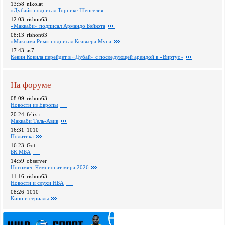
13:58
nikolat
«Дубай» подписал Торнике Шенгелия
12:03
rishon63
«Маккаби» подписал Армандо Бэйкота
08:13
rishon63
«Максима Рим» подписал Ксавьера Муна
17:43
as7
Кевин Кокила перейдет в «Дубай» с последующей арендой в «Виртус»
На форуме
08:09
rishon63
Новости из Европы
20:24
felix-r
Маккаби Тель-Авив
16:31
1010
Политика
16:23
Got
БК МБА
14:59
observer
Ногомяч: Чемпионат мира 2026
11:16
rishon63
Новости и слухи НБА
08:26
1010
Кино и сериалы