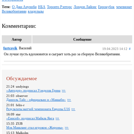
Теги:
О Джи Ануноби
НБА
Торонто Рэпторс
Лондон Лайонс
Еврокубок
чемпионат
Великобритании
владельцы
Комментарии:
Автор
Сообщение
furtcovik
Василий
19.04.2023 14:12
#
Он лучше пусть вдохновится и сыграет хоть раз за сборную Великобритании.
Обсуждаемое
21:24
undyings
«Автодор» подписал Уэнделла Грина
21:03
observer
Даниэль Тайс - официально в «Маккаби»
21:01
felix-r
Pезультаты матчей чемпионата Европы U16
16:09
star
«Енисей» подписал Майкла Янга
15:35
ZUB
Мэк Маккланг стал игроком «Жироны»
15:13
Malkolm