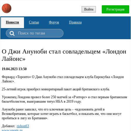
Войти
Регистрация
Новости
Статьи
Форум
Правила
О Джи Ануноби стал совладельцем «Лондон
Лайонс»
19.04.2023 13:50
Форвард «Торонто» О Джи Ануноби стал совладельцем клуба Еврокубка «Лондон
Лайонс».
25-летний игрок приобрел миноритарный пакет акций британского клуба.
Уроженец Лондона провел более 250 матчей за «Рэпторс» и стал первым британским
баскетболистом, выигравшим титул НБА в 2019 году.
Ануноби ранее заявлял, что его ключевая цель – «вдохновить детей в
Великобритании, которые хотят играть в баскетбол, и показать им, что они могут
пробиться в лигу из Британии».
Добавил:
rishon63
www.sports.ru