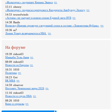
«Жальгирис» подпишет Кинана Эванса
15:11
ohenry
«Жальгирис» подписал центрового Каодиричи Акобунду-Эхиогу
14:53
townofwinds
«Астана» не сыграет в новом сезоне Единой лиги ВТБ
14:38
Basile
Всеволод Ищенко проведет следующий сезон в составе «Локомотива-Кубань»
10:36
as7
Лонни Уокер возвращается в НБА
На форуме
19:39
rishon63
Маккаби Тель-Авив
08:09
rishon63
Новости из Европы
16:31
1010
Политика
16:23
Got
БК МБА
14:59
observer
Ногомяч: Чемпионат мира 2026
11:16
rishon63
Новости и слухи НБА
08:26
1010
Кино и сериалы