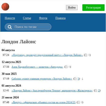
Войти
Регистрация
Новости
Статьи
Форум
Правила
Лондон Лайонс
04 августа
07:24
«Портленд» проведет предсезонный матч с «Лондон Лайонс»
(
0
)
12 августа 2025
17:56
Ален Хаджибегович — новичок «Автодора»
(
0
)
30 мая 2025
17:18
Сабонис станет главным тренером «Лондон Лайонс»
(
5
)
01 августа 2024
12:41
«Лондон Лайонс» был приобретен Tesonet, акционером «Жальгирисa»
(
2
)
21 июля 2024
07:48
«Виртус» официально объявил состав на сезон-2024/25
(
0
)