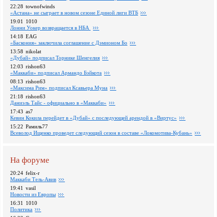
22:28
townofwinds
«Астана» не сыграет в новом сезоне Единой лиги ВТБ
19:01
1010
Лонни Уокер возвращается в НБА
14:18
EAG
«Баскония» заключила соглашение с Дэмионом Бо
13:58
nikolat
«Дубай» подписал Торнике Шенгелия
12:03
rishon63
«Маккаби» подписал Армандо Бэйкота
08:13
rishon63
«Максима Рим» подписал Ксавьера Муна
21:18
rishon63
Даниэль Тайс - официально в «Маккаби»
17:43
as7
Кевин Кокила перейдет в «Дубай» с последующей арендой в «Виртус»
15:22
Рамиль77
Всеволод Ищенко проведет следующий сезон в составе «Локомотива-Кубань»
На форуме
20:24
felix-r
Маккаби Тель-Авив
19:41
vasil
Новости из Европы
16:31
1010
Политика