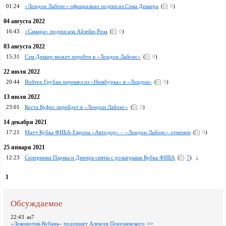
01:24
«Лондон Лайонс» официально подписал Сэма Деккера
(
0
)
04 августа 2022
16:43
«Самара» подписала Айзейю Риза
(
0
)
03 августа 2022
15:31
Сэм Деккер может перейти в «Лондон Лайонс»
(
0
)
22 июля 2022
20:44
Войтех Грубан перешел из «Нимбурка» в «Лондон»
(
0
)
13 июля 2022
23:01
Коста Куфос перейдет в «Лондон Лайонс»
(
0
)
14 декабря 2021
17:21
Матч Кубка ФИБА-Европа «Автодор» – «Лондон Лайонс» отменен
(
0
)
25 января 2021
12:23
Соперники Пармы и Днепра сняты с розыгрыша Кубка ФИБА
(
7
)
1
Обсуждаемое
22:43
as7
«Локомотив-Кубань» подпишет Алексея Покушевского