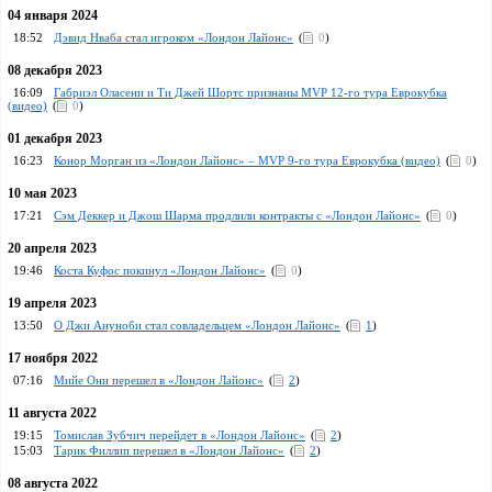
04 января 2024
18:52
Дэвид Нваба стал игроком «Лондон Лайонс»
(
0
)
08 декабря 2023
16:09
Габриэл Оласени и Ти Джей Шортс признаны MVP 12-го тура Еврокубка
(видео)
(
0
)
01 декабря 2023
16:23
Конор Морган из «Лондон Лайонс» – MVP 9-го тура Еврокубка (видео)
(
0
)
10 мая 2023
17:21
Сэм Деккер и Джош Шарма продлили контракты с «Лондон Лайонс»
(
0
)
20 апреля 2023
19:46
Коста Куфос покинул «Лондон Лайонс»
(
0
)
19 апреля 2023
13:50
О Джи Ануноби стал совладельцем «Лондон Лайонс»
(
1
)
17 ноября 2022
07:16
Мийе Они перешел в «Лондон Лайонс»
(
2
)
11 августа 2022
19:15
Томислав Зубчич перейдет в «Лондон Лайонс»
(
2
)
15:03
Тарик Филлип перешел в «Лондон Лайонс»
(
2
)
08 августа 2022