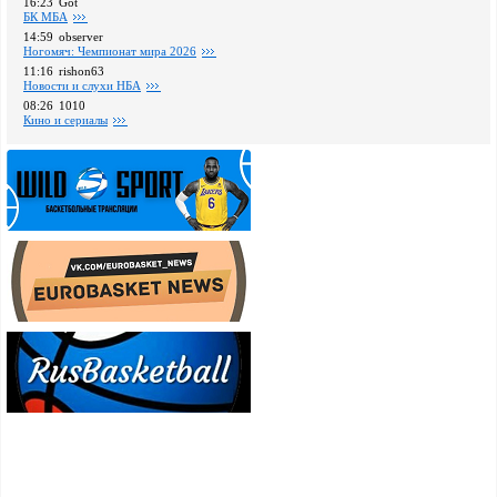
16:23
Got
БК МБА
14:59
observer
Ногомяч: Чемпионат мира 2026
11:16
rishon63
Новости и слухи НБА
08:26
1010
Кино и сериалы