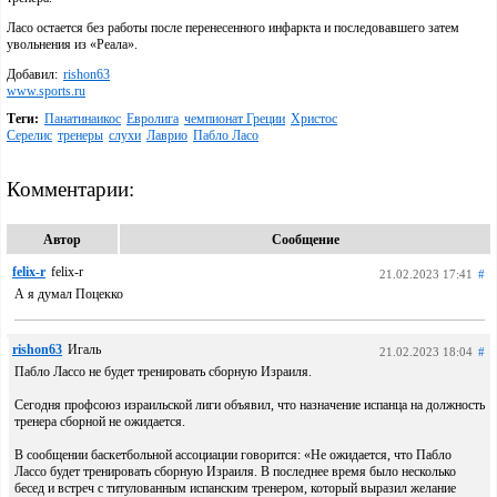
Ласо остается без работы после перенесенного инфаркта и последовавшего затем
увольнения из «Реала».
Добавил:
rishon63
www.sports.ru
Теги:
Панатинаикос
Евролига
чемпионат Греции
Христос
Серелис
тренеры
слухи
Лаврио
Пабло Ласо
Комментарии:
Автор
Сообщение
felix-r
felix-r
21.02.2023 17:41
#
А я думал Поцекко
rishon63
Игаль
21.02.2023 18:04
#
Пабло Лассо не будет тренировать сборную Израиля.
Сегодня профсоюз израильской лиги объявил, что назначение испанца на должность
тренера сборной не ожидается.
В сообщении баскетбольной ассоциации говорится: «Не ожидается, что Пабло
Лассо будет тренировать сборную Израиля. В последнее время было несколько
бесед и встреч с титулованным испанским тренером, который выразил желание