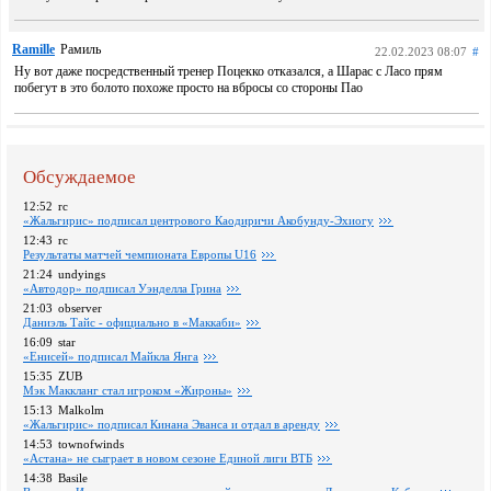
Ramille
Рамиль
22.02.2023 08:07
#
Ну вот даже посредственный тренер Поцекко отказался, а Шарас с Ласо прям
побегут в это болото похоже просто на вбросы со стороны Пао
Обсуждаемое
12:52
rc
«Жальгирис» подписал центрового Каодиричи Акобунду-Эхиогу
12:43
rc
Pезультаты матчей чемпионата Европы U16
21:24
undyings
«Автодор» подписал Уэнделла Грина
21:03
observer
Даниэль Тайс - официально в «Маккаби»
16:09
star
«Енисей» подписал Майкла Янга
15:35
ZUB
Мэк Маккланг стал игроком «Жироны»
15:13
Malkolm
«Жальгирис» подписал Кинана Эванса и отдал в аренду
14:53
townofwinds
«Астана» не сыграет в новом сезоне Единой лиги ВТБ
14:38
Basile