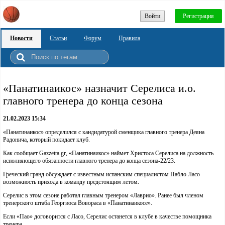
Войти
Регистрация
Новости
Статьи
Форум
Правила
«Панатинаикос» назначит Серелиса и.о.
главного тренера до конца сезона
21.02.2023 15:34
«Панатинаикос» определился с кандидатурой сменщика главного тренера Деяна
Радонича, который покидает клуб.
Как сообщает Gazzetta.gr, «Панатинаикос» наймет Христоса Серелиса на должность
исполняющего обязанности главного тренера до конца сезона-22/23.
Греческий гранд обсуждает с известным испанским специалистом Пабло Ласо
возможность прихода в команду предстоящим летом.
Серелис в этом сезоне работал главным тренером «Лаврио». Ранее был членом
тренерского штаба Георгиоса Вовораса в «Панатинаикосе».
Если «Пао» договорится с Ласо, Серелис останется в клубе в качестве помощника
тренера.