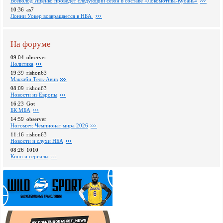
Всеволод Ищенко проведет следующий сезон в составе «Локомотива-Кубань»
10:36
as7
Лонни Уокер возвращается в НБА
На форуме
09:04
observer
Политика
19:39
rishon63
Маккаби Тель-Авив
08:09
rishon63
Новости из Европы
16:23
Got
БК МБА
14:59
observer
Ногомяч: Чемпионат мира 2026
11:16
rishon63
Новости и слухи НБА
08:26
1010
Кино и сериалы