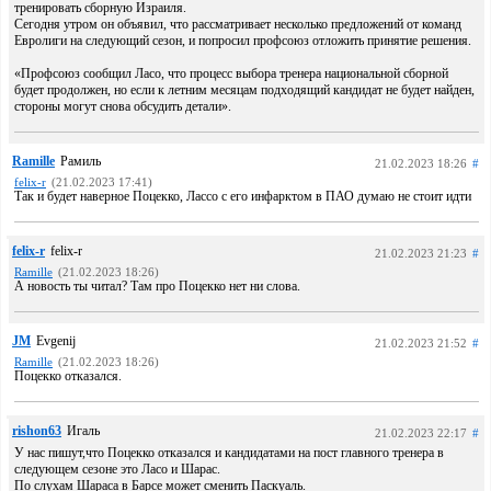
тренировать сборную Израиля.
Сегодня утром он объявил, что рассматривает несколько предложений от команд
Евролиги на следующий сезон, и попросил профсоюз отложить принятие решения.
«Профсоюз сообщил Ласо, что процесс выбора тренера национальной сборной
будет продолжен, но если к летним месяцам подходящий кандидат не будет найден,
стороны могут снова обсудить детали».
Ramille
Рамиль
21.02.2023 18:26
#
felix-r
(21.02.2023 17:41)
Так и будет наверное Поцекко, Лассо с его инфарктом в ПАО думаю не стоит идти
felix-r
felix-r
21.02.2023 21:23
#
Ramille
(21.02.2023 18:26)
А новость ты читал? Там про Поцекко нет ни слова.
JM
Evgenij
21.02.2023 21:52
#
Ramille
(21.02.2023 18:26)
Поцекко отказался.
rishon63
Игаль
21.02.2023 22:17
#
У нас пишут,что Поцекко отказался и кандидатами на пост главного тренера в
следующем сезоне это Ласо и Шарас.
По слухам Шараса в Барсе может сменить Паскуаль.