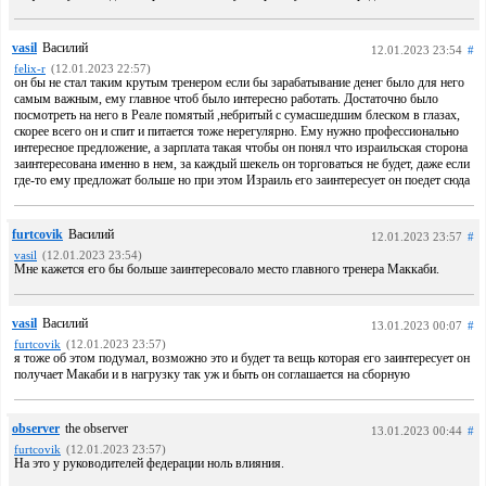
vasil
Василий
12.01.2023 23:54
#
felix-r
(12.01.2023 22:57)
он бы не стал таким крутым тренером если бы зарабатывание денег было для него
самым важным, ему главное чтоб было интересно работать. Достаточно было
посмотреть на него в Реале помятый ,небритый с сумасшедшим блеском в глазах,
скорее всего он и спит и питается тоже нерегулярно. Ему нужно профессионально
интересное предложение, а зарплата такая чтобы он понял что израильская сторона
заинтересована именно в нем, за каждый шекель он торговаться не будет, даже если
где-то ему предложат больше но при этом Израиль его заинтересует он поедет сюда
furtcovik
Василий
12.01.2023 23:57
#
vasil
(12.01.2023 23:54)
Мне кажется его бы больше заинтересовало место главного тренера Маккаби.
vasil
Василий
13.01.2023 00:07
#
furtcovik
(12.01.2023 23:57)
я тоже об этом подумал, возможно это и будет та вещь которая его заинтересует он
получает Макаби и в нагрузку так уж и быть он соглашается на сборную
observer
the observer
13.01.2023 00:44
#
furtcovik
(12.01.2023 23:57)
На это у руководителей федерации ноль влияния.