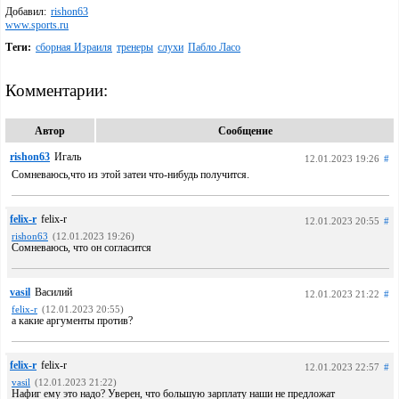
Добавил:
rishon63
www.sports.ru
Теги:
сборная Израиля
тренеры
слухи
Пабло Ласо
Комментарии:
Автор
Сообщение
rishon63
Игаль
12.01.2023 19:26
#
Сомневаюсь,что из этой затеи что-нибудь получится.
felix-r
felix-r
12.01.2023 20:55
#
rishon63
(12.01.2023 19:26)
Сомневаюсь, что он согласится
vasil
Василий
12.01.2023 21:22
#
felix-r
(12.01.2023 20:55)
а какие аргументы против?
felix-r
felix-r
12.01.2023 22:57
#
vasil
(12.01.2023 21:22)
Нафиг ему это надо? Уверен, что большую зарплату наши не предложат