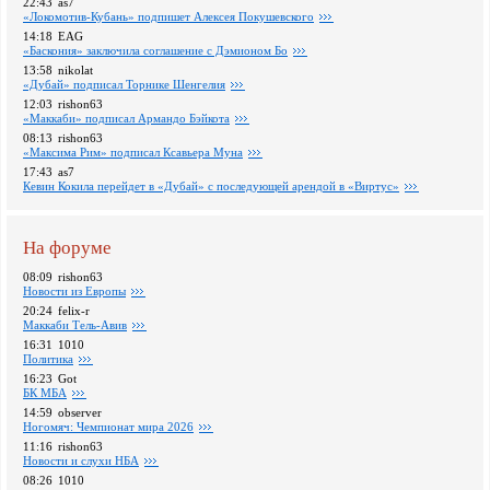
22:43
as7
«Локомотив-Кубань» подпишет Алексея Покушевского
14:18
EAG
«Баскония» заключила соглашение с Дэмионом Бо
13:58
nikolat
«Дубай» подписал Торнике Шенгелия
12:03
rishon63
«Маккаби» подписал Армандо Бэйкота
08:13
rishon63
«Максима Рим» подписал Ксавьера Муна
17:43
as7
Кевин Кокила перейдет в «Дубай» с последующей арендой в «Виртус»
На форуме
08:09
rishon63
Новости из Европы
20:24
felix-r
Маккаби Тель-Авив
16:31
1010
Политика
16:23
Got
БК МБА
14:59
observer
Ногомяч: Чемпионат мира 2026
11:16
rishon63
Новости и слухи НБА
08:26
1010