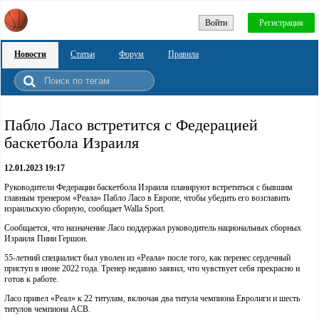
Войти
Регистрация
Новости
Статьи
Форум
Правила
Пабло Ласо встретится с Федерацией
баскетбола Израиля
12.01.2023 19:17
Руководители Федерации баскетбола Израиля планируют встретиться с бывшим
главным тренером «Реала» Пабло Ласо в Европе, чтобы убедить его возглавить
израильскую сборную, сообщает Walla Sport.
Сообщается, что назначение Ласо поддержал руководитель национальных сборных
Израиля Пини Гершон.
55-летний специалист был уволен из «Реала» после того, как перенес сердечный
приступ в июне 2022 года. Тренер недавно заявил, что чувствует себя прекрасно и
готов к работе.
Ласо привел «Реал» к 22 титулам, включая два титула чемпиона Евролиги и шесть
титулов чемпиона ACB.