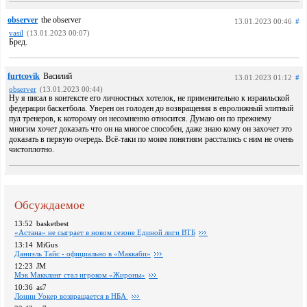
observer
the observer
13.01.2023 00:46
#
vasil
(13.01.2023 00:07)
Бред.
furtcovik
Василий
13.01.2023 01:12
#
observer
(13.01.2023 00:44)
Ну я писал в контексте его личностных хотелок, не применительно к израильской
федерации баскетбола. Уверен он голоден до возвращения в евролижный элитный
пул тренеров, к которому он несомненно относится. Думаю он по прежнему
многим хочет доказать что он на многое способен, даже знаю кому он захочет это
доказать в первую очередь. Всё-таки по моим понятиям расстались с ним не очень
чистоплотно.
Обсуждаемое
13:52
basketbest
«Астана» не сыграет в новом сезоне Единой лиги ВТБ
13:14
MiGus
Даниэль Тайс - официально в «Маккаби»
12:23
JM
Мэк Маккланг стал игроком «Жироны»
10:36
as7
Лонни Уокер возвращается в НБА