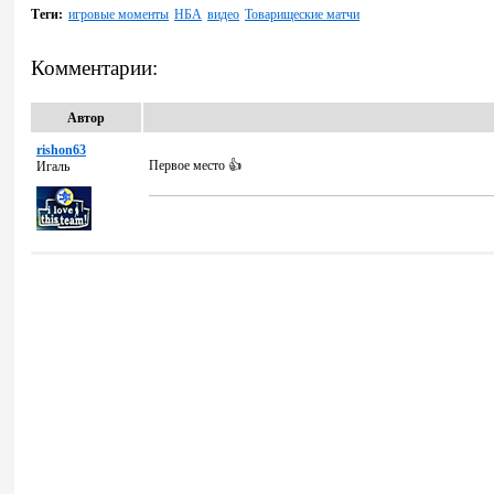
Теги:
игровые моменты
НБА
видео
Товарищеские матчи
Комментарии:
Автор
rishon63
Первое место 👍
Игаль