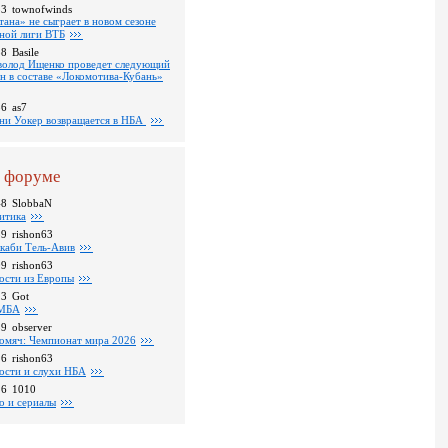
53
townofwinds
тана» не сыграет в новом сезоне
ной лиги ВТБ
38
Basile
волод Ищенко проведет следующий
он в составе «Локомотива-Кубань»
36
as7
ни Уокер возвращается в НБА
 форуме
48
SlobbaN
итика
39
rishon63
каби Тель-Авив
09
rishon63
ости из Европы
23
Got
МБА
59
observer
омяч: Чемпионат мира 2026
16
rishon63
ости и слухи НБА
26
1010
о и сериалы