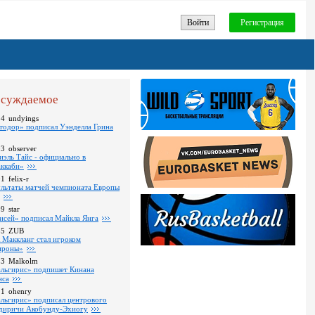
Войти
Регистрация
суждаемое
24
undyings
тодор» подписал Уэнделла Грина
03
observer
иэль Тайс - официально в
ккаби»
01
felix-r
ультаты матчей чемпионата Европы
09
star
исей» подписал Майкла Янга
35
ZUB
 Маккланг стал игроком
роны»
13
Malkolm
льгирис» подпишет Кинана
нса
11
ohenry
льгирис» подписал центрового
диричи Акобунду-Эхиогу