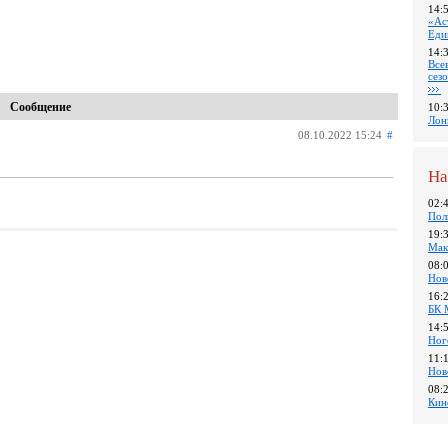
14:
«Ас
Еди
14:
Все
сез
Сообщение
10:
Лон
08.10.2022 15:24
#
На
02:
Пол
19:
Мак
08:
Нов
16:
БК 
14:
Ног
11:
Нов
08:
Кин