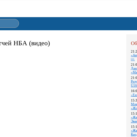
тчей НБА (видео)
Об
21:
«Ав
21:
Дан
«Ма
21:
Pез
U16
16:
«Ен
15:
Мэк
«Жи
15:
«Жа
Эва
15:
«Жа
Као