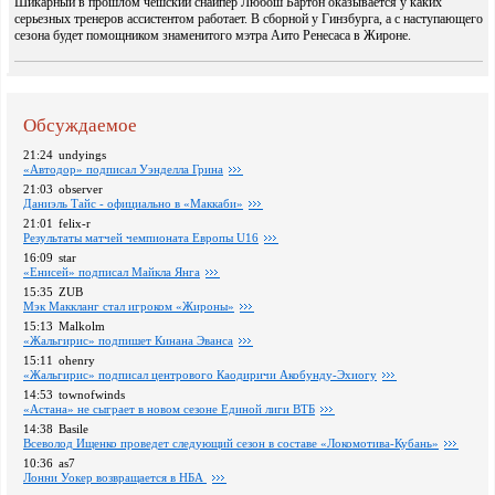
Шикарный в прошлом чешский снайпер Любош Бартон оказывается у каких
серьезных тренеров ассистентом работает. В сборной у Гинзбурга, а с наступающего
сезона будет помощником знаменитого мэтра Аито Ренесаса в Жироне.
Обсуждаемое
21:24
undyings
«Автодор» подписал Уэнделла Грина
21:03
observer
Даниэль Тайс - официально в «Маккаби»
21:01
felix-r
Pезультаты матчей чемпионата Европы U16
16:09
star
«Енисей» подписал Майкла Янга
15:35
ZUB
Мэк Маккланг стал игроком «Жироны»
15:13
Malkolm
«Жальгирис» подпишет Кинана Эванса
15:11
ohenry
«Жальгирис» подписал центрового Каодиричи Акобунду-Эхиогу
14:53
townofwinds
«Астана» не сыграет в новом сезоне Единой лиги ВТБ
14:38
Basile
Всеволод Ищенко проведет следующий сезон в составе «Локомотива-Кубань»
10:36
as7
Лонни Уокер возвращается в НБА