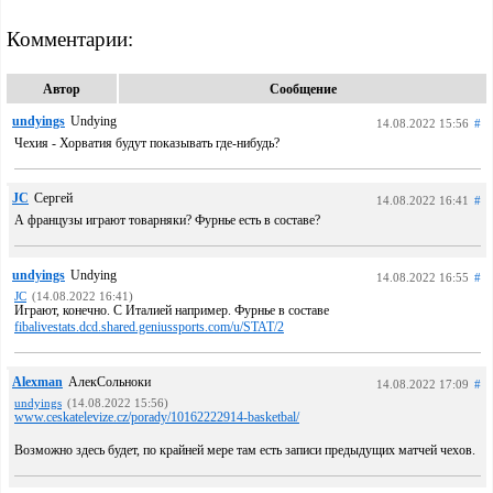
Комментарии:
Автор
Сообщение
undyings
Undying
14.08.2022 15:56
#
Чехия - Хорватия будут показывать где-нибудь?
JC
Сергей
14.08.2022 16:41
#
А французы играют товарняки? Фурнье есть в составе?
undyings
Undying
14.08.2022 16:55
#
JC
(14.08.2022 16:41)
Играют, конечно. С Италией например. Фурнье в составе
fibalivestats.dcd.shared.geniussports.com/u/STAT/2
Alexman
АлекСольноки
14.08.2022 17:09
#
undyings
(14.08.2022 15:56)
www.ceskatelevize.cz/porady/10162222914-basketbal/
Возможно здесь будет, по крайней мере там есть записи предыдущих матчей чехов.