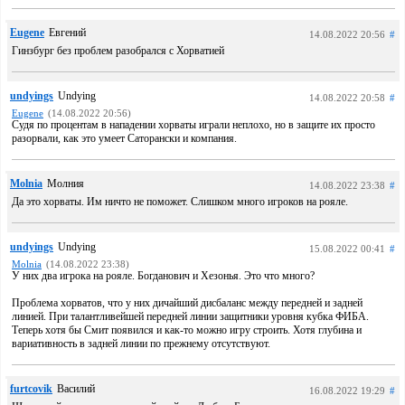
Eugene
Евгений
14.08.2022 20:56
#
Гинзбург без проблем разобрался с Хорватией
undyings
Undying
14.08.2022 20:58
#
Eugene
(14.08.2022 20:56)
Судя по процентам в нападении хорваты играли неплохо, но в защите их просто
разорвали, как это умеет Саторански и компания.
Molnia
Молния
14.08.2022 23:38
#
Да это хорваты. Им ничто не поможет. Слишком много игроков на рояле.
undyings
Undying
15.08.2022 00:41
#
Molnia
(14.08.2022 23:38)
У них два игрока на рояле. Богданович и Хезонья. Это что много?
Проблема хорватов, что у них дичайший дисбаланс между передней и задней
линией. При талантливейшей передней линии защитники уровня кубка ФИБА.
Теперь хотя бы Смит появился и как-то можно игру строить. Хотя глубина и
вариативность в задней линии по прежнему отсутствуют.
furtcovik
Василий
16.08.2022 19:29
#