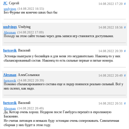
JC
Сергей
14.08.2022 17:20
#
undyings
(14.08.2022 16:55)
Без Фурнье им конечно швах был бы
undyings
Undying
14.08.2022 18:56
#
Alexman
(14.08.2022 17:09)
Походу на этом сайте только через день записи игр становятся доступными.
furtcovik
Василий
14.08.2022 20:39
#
Эстонцы выиграли у боснийцев и для меня это неудивительно. Наконец-то у них
сбалансированный состав. Наконец-то есть сильные первые и пятые номера.
Alexman
АлекСольноки
14.08.2022 20:49
#
furtcovik
(14.08.2022 20:39)
Помимо сбалансированного состава еще и лидер появился реально сильный. Всё у
них склеил, как надо.
furtcovik
Василий
14.08.2022 20:51
#
Alexman
(14.08.2022 20:49)
Да, Котсар очень хорош. Недаром после Гамбурга перешёл в евролижную
Басконию.
Не считая литовцев и неньких буду эстонцам очень сопереживать. Симпатичная
сборная у них будет в этом году.