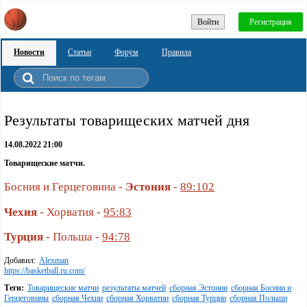
Войти
Регистрация
Новости
Статьи
Форум
Правила
Результаты товарищеских матчей дня
14.08.2022 21:00
Товарищеские матчи.
Босния и Герцеговина -
Эстония
-
89:102
Чехия
- Хорватия -
95:83
Турция
- Польша -
94:78
Добавил:
Alexman
https://basketball.ru.com/
Теги:
Товарищеские матчи
результаты матчей
сборная Эстонии
сборная Боснии и
Герцеговины
сборная Чехии
сборная Хорватии
сборная Турции
сборная Польши