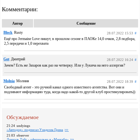
Комментарии:
Автор
Сообщение
Block
Rusty
28.07.2022 15:53
#
Ещё про Jermaine Love пишут, в прошлом сезоне в ПАОКе 14,0 очков, 2,8 подбора,
2,5 передачи и 1,0 перехвата
Got
Дмитрий
28.07.2022 16:24
#
Зачем? Есть же Захаров как раз на четверку. Или у Лукича на него аллергия?
Molnia
Молния
28.07.2022 18:39
#
Свободный агент - это ручной канал одного известного агентства. Вот они и
подливают информацию туда, когда надо какой-то другой клуб простимулировать))
Обсуждаемое
21:24
undyings
«Автодор» подписал Уэнделла Грина
21:03
observer
Даниэль Тайс - официально в «Маккаби»