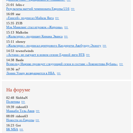
21:01
felix-r
Pезультаты матчей чемпионата Европы U16
16:09
star
«Енисей» подписал Майкла Янга
15:35
ZUB
Мэк Маккланг стал игроком «Жироны»
15:13
Malkolm
«Жальгирис» подпишет Кинана Эванса
15:11
ohenry
«Жальгирис» подписал центрового Каодиричи Акобунду-Эхиогу
14:53
townofwinds
«Астана» не сыграет в новом сезоне Единой лиги ВТБ
14:38
Basile
Всеволод Ищенко проведет следующий сезон в составе «Локомотива-Кубань»
10:36
as7
Лонни Уокер возвращается в НБА
На форуме
02:48
SlobbaN
Политика
19:39
rishon63
Маккаби Тель-Авив
08:09
rishon63
Новости из Европы
16:23
Got
БК МБА