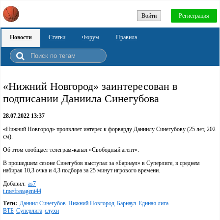
Войти
Регистрация
Новости
Статьи
Форум
Правила
«Нижний Новгород» заинтересован в
подписании Даниила Синегубова
28.07.2022 13:37
«Нижний Новгород» проявляет интерес к форварду Даниилу Синегубову (25 лет, 202
см).
Об этом сообщает телеграм-канал «Свободный агент».
В прошедшем сезоне Синегубов выступал за «Барнаул» в Суперлиге, в среднем
набирая 10,3 очка и 4,3 подбора за 25 минут игрового времени.
Добавил:
as7
t.me/freeagent44
Теги:
Даниил Синегубов
Нижний Новгород
Барнаул
Единая лига
ВТБ
Суперлига
слухи