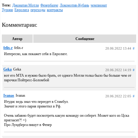
Теги:
Джонатан Мотли
Фенербахче
Локомотив-Кубань
чемпионат
Турции
Евролига
переходы
контракты
Комментарии:
Автор
Сообщение
felix-r
felix-r
20.06.2022 13:44
#
Интересно, как покажет себя в Евролиге.
Geka
Geka
20.06.2022 14:19
#
вот его МТА и нужно было брать, от одного Мотли толка было бы больше чем от
парочки Пойтресс-Боломбой
Ivanas
Ivanas
20.06.2022 22:05
#
Итудис ведь знал что переедет в Стамбул.
Значит и этого парня приметил в Рф.
Очень забавно будет посмотреть какую команду он соберет. Может кого из Цска
пригласит?! =)
Про Лундберга пишут в Фенер