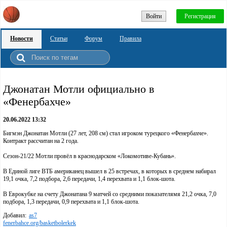
Войти
Регистрация
Новости
Статьи
Форум
Правила
Джонатан Мотли официально в
«Фенербахче»
20.06.2022 13:32
Бигмэн Джонатан Мотли (27 лет, 208 см) стал игроком турецкого «Фенербахче».
Контракт рассчитан на 2 года.
Сезон-21/22 Мотли провёл в краснодарском «Локомотиве-Кубань».
В Единой лиге ВТБ американец вышел в 25 встречах, в которых в среднем набирал
19,1 очка, 7,2 подбора, 2,6 передачи, 1,4 перехвата и 1,1 блок-шота.
В Еврокубке на счету Джонатана 9 матчей со средними показателямя 21,2 очка, 7,0
подбора, 1,3 передачи, 0,9 перехвата и 1,1 блок-шота.
Добавил:
as7
fenerbahce.org/basketbolerkek