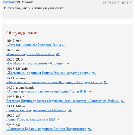
barmike59
Михаил
21.06.2022 10:01
#
Интересно, как он с тупицей уживётся!
Обсуждаемое
16:47
star
«Автодор» подписал Уэнделла Грина
16:09
star
«Енисей» подписал Майкла Янга
15:35
ZUB
Мэк Маккланг стал игроком «Жироны»
15:13
Malkolm
«Жальгирис» подпишет Кинана Эванса и отдаст в аренду
15:11
ohenry
«Жальгирис» подписал центрового Каодиричи Акобунду-Эхиогу
14:53
townofwinds
«Астана» не сыграет в новом сезоне Единой лиги ВТБ
14:38
Basile
Всеволод Ищенко проведет следующий сезон в составе «Локомотива-Кубань»
13:14
MiGus
Даниэль Тайс - официально в «Маккаби»
10:36
as7
Лонни Уокер возвращается в НБА
22:43
as7
«Локомотив-Кубань» подпишет Алексея Покушевского