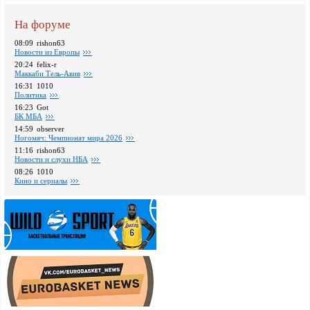
На форуме
08:09
rishon63
Новости из Европы
20:24
felix-r
Маккаби Тель-Авив
16:31
1010
Политика
16:23
Got
БК МБА
14:59
observer
Ногомяч: Чемпионат мира 2026
11:16
rishon63
Новости и слухи НБА
08:26
1010
Кино и сериалы