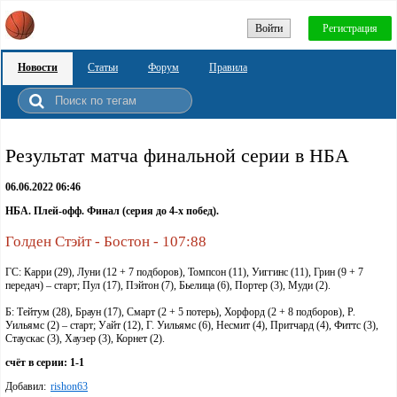
Войти
Регистрация
Новости
Статьи
Форум
Правила
Результат матча финальной серии в НБА
06.06.2022 06:46
НБА. Плей-офф. Финал (серия до 4-х побед).
Голден Стэйт - Бостон - 107:88
ГС: Карри (29), Луни (12 + 7 подборов), Томпсон (11), Уиггинс (11), Грин (9 + 7
передач) – старт; Пул (17), Пэйтон (7), Бьелица (6), Портер (3), Муди (2).
Б: Тейтум (28), Браун (17), Смарт (2 + 5 потерь), Хорфорд (2 + 8 подборов), Р.
Уильямс (2) – старт; Уайт (12), Г. Уильямс (6), Несмит (4), Притчард (4), Фиттс (3),
Стаускас (3), Хаузер (3), Корнет (2).
счёт в серии: 1-1
Добавил:
rishon63