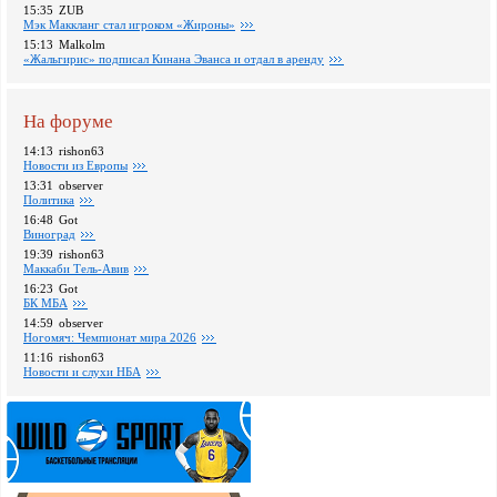
15:35
ZUB
Мэк Маккланг стал игроком «Жироны»
15:13
Malkolm
«Жальгирис» подписал Кинана Эванса и отдал в аренду
На форуме
14:13
rishon63
Новости из Европы
13:31
observer
Политика
16:48
Got
Виноград
19:39
rishon63
Маккаби Тель-Авив
16:23
Got
БК МБА
14:59
observer
Ногомяч: Чемпионат мира 2026
11:16
rishon63
Новости и слухи НБА