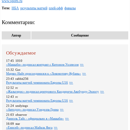
www.sports.ru
Теги:
НБА
результаты матчей
плей-офф
финалы
Комментарии:
Автор
Сообщение
Обсуждаемое
17:45
1010
«Маккаби» подписал контракт с Китоном Уоллесом
15:32
Got
Маркос Найт присоединился к «Локомотиву-Кубань»
23:43
rabbit256
Pезультаты матчей чемпионата Европы U16
12:52
rc
«Жальгирис» подписал центрового Каодиричи Акобунду-Эхиогу
12:43
rc
Pезультаты матчей чемпионата Европы U16
21:24
undyings
«Автодор» подписал Уэнделла Грина
21:03
observer
Даниэль Тайс - официально в «Маккаби»
16:09
star
«Енисей» подписал Майкла Янга