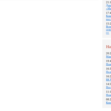
21:
Дан
«Ма
17:
Кев
пос
15:
Все
сез
На
20:
Мак
19:
Нов
16:
Пол
16:
БК 
14:
Ног
11:
Нов
08:
Кин