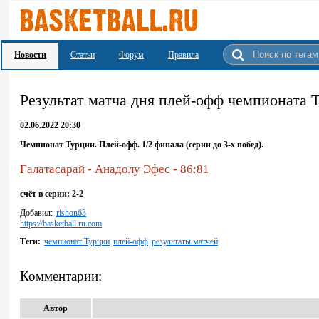
Новости
Статьи
Форум
Правила
Pезультат матча дня плей-офф чемпионата 
02.06.2022 20:30
Чемпионат Турции. Плей-офф. 1/2 финала (серии до 3-х побед).
Галатасарай - Анадолу Эфес - 86:81
счёт в серии: 2-2
Добавил:
rishon63
https://basketball.ru.com
Теги:
чемпионат Турции
плей-офф
результаты матчей
Комментарии:
Автор