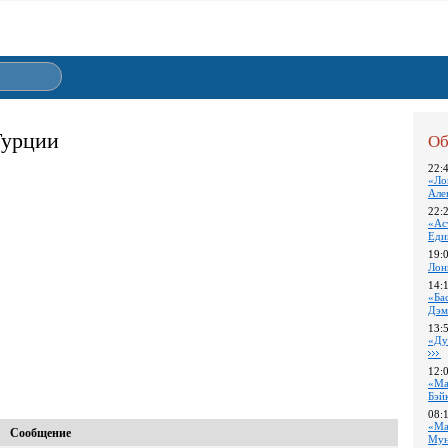
Турции
Об
22:
«Ло
Але
22:
«Ас
Еди
19:
Лон
14:
«Ба
Дэм
13:
«Ду
12:
«Ма
Бэй
08:
«Ма
Сообщение
Му