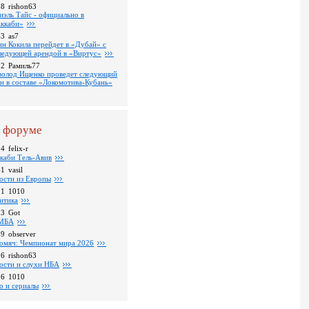
18
rishon63
иэль Тайс - официально в
ккаби»
43
as7
ин Кокила перейдет в «Дубай» с
ледующей арендой в «Виртус»
22
Рамиль77
волод Ищенко проведет следующий
он в составе «Локомотива-Кубань»
 форуме
24
felix-r
каби Тель-Авив
41
vasil
ости из Европы
31
1010
итика
23
Got
МБА
59
observer
омяч: Чемпионат мира 2026
16
rishon63
ости и слухи НБА
26
1010
о и сериалы