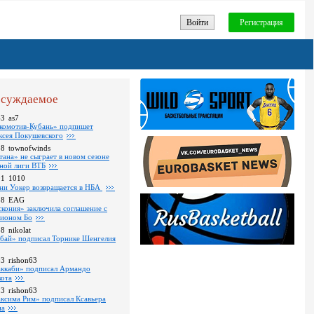
Войти
Регистрация
суждаемое
43
as7
комотив-Кубань» подпишет
ксея Покушевского
28
townofwinds
тана» не сыграет в новом сезоне
ной лиги ВТБ
01
1010
ни Уокер возвращается в НБА
18
EAG
скония» заключила соглашение с
ионом Бо
58
nikolat
бай» подписал Торнике Шенгелия
03
rishon63
ккаби» подписал Армандо
кота
13
rishon63
ксима Рим» подписал Ксавьера
на