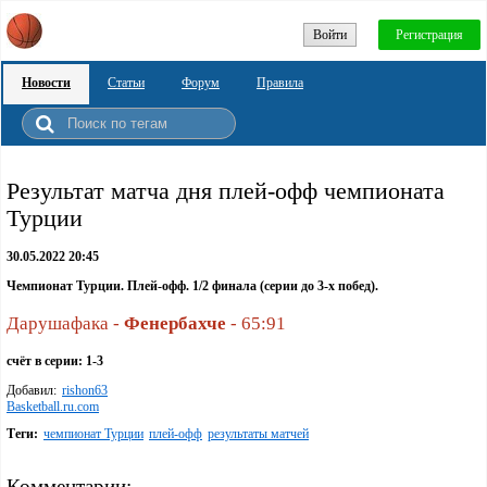
Войти
Регистрация
Новости
Статьи
Форум
Правила
Pезультат матча дня плей-офф чемпионата
Турции
30.05.2022 20:45
Чемпионат Турции. Плей-офф. 1/2 финала (серии до 3-х побед).
Дарушафака -
Фенербахче
- 65:91
счёт в серии: 1-3
Добавил:
rishon63
Basketball.ru.com
Теги:
чемпионат Турции
плей-офф
результаты матчей
Комментарии: