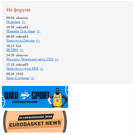
На форуме
09:04
observer
Политика
19:39
rishon63
Маккаби Тель-Авив
08:09
rishon63
Новости из Европы
16:23
Got
БК МБА
14:59
observer
Ногомяч: Чемпионат мира 2026
11:16
rishon63
Новости и слухи НБА
08:26
1010
Кино и сериалы