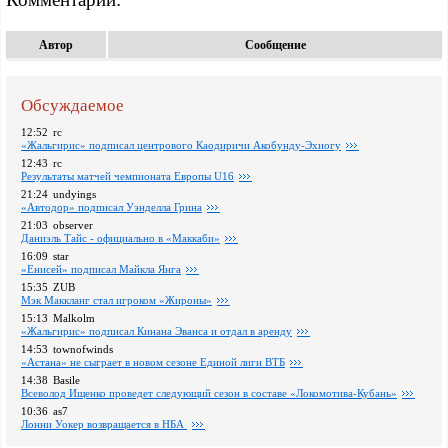
Автор
Сообщение
Обсуждаемое
12:52
rc
«Жальгирис» подписал центрового Каодиричи Акобунду-Эхиогу
12:43
rc
Pезультаты матчей чемпионата Европы U16
21:24
undyings
«Автодор» подписал Уэнделла Грина
21:03
observer
Даниэль Тайс - официально в «Маккаби»
16:09
star
«Енисей» подписал Майкла Янга
15:35
ZUB
Мэк Маккланг стал игроком «Жироны»
15:13
Malkolm
«Жальгирис» подписал Кинана Эванса и отдал в аренду
14:53
townofwinds
«Астана» не сыграет в новом сезоне Единой лиги ВТБ
14:38
Basile
Всеволод Ищенко проведет следующий сезон в составе «Локомотива-Кубань»
10:36
as7
Лонни Уокер возвращается в НБА