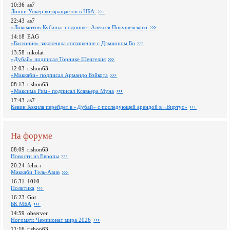
10:36
as7
Лонни Уокер возвращается в НБА
22:43
as7
«Локомотив-Кубань» подпишет Алексея Покушевского
14:18
EAG
«Баскония» заключила соглашение с Дэмионом Бо
13:58
nikolat
«Дубай» подписал Торнике Шенгелия
12:03
rishon63
«Маккаби» подписал Армандо Бэйкота
08:13
rishon63
«Максима Рим» подписал Ксавьера Муна
17:43
as7
Кевин Кокила перейдет в «Дубай» с последующей арендой в «Виртус»
На форуме
08:09
rishon63
Новости из Европы
20:24
felix-r
Маккаби Тель-Авив
16:31
1010
Политика
16:23
Got
БК МБА
14:59
observer
Ногомяч: Чемпионат мира 2026
11:16
rishon63