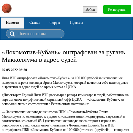
Войти
Регистрация
Новости
Статьи
Форум
Правила
«Локомотив-Кубань» оштрафован за ругань
Макколлума в адрес судей
07.05.2022 06:50
Лига ВТБ оштрафовала «Локомотив-Кубань» на 100 000 рублей за неспортивное
поведение игрока команды Эрика Макколлума, который позволил себе нецензурные
выражения в адрес судей во время матча с ЦСКА.
«Директорат Единой Лиги ВТБ рассмотрел рапорт комиссара и судей, работавших на
первом матче полуфинальной серии плей-офф ЦСКА — «Локомотив-Кубань», на
основании чего в соответствии с Регламентом постановил:
— За неспортивное поведение игрока ПБК «Локомотив-Кубань» Эрика
Макколлума по отношению к судьям с использованием нецензурных выражений в
соответствии со статьей 65.1 (неспортивное поведение со стороны игрока по
отношению к участникам матча) Регламента Чемпионата Единой Лиги ВТБ
оштрафовать ПБК «Локомотив-Кубань» на 100 000 (сто тысяч) рублей», – говорится