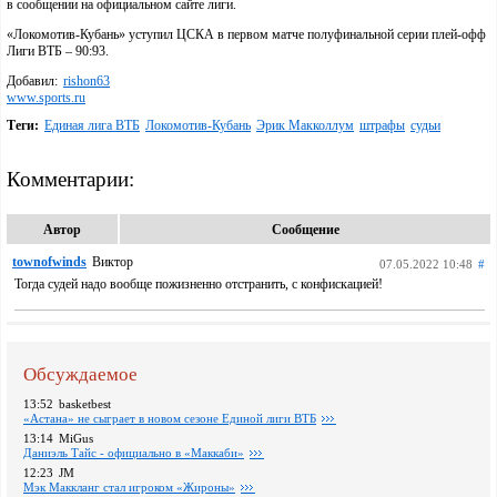
в сообщении на официальном сайте лиги.
«Локомотив-Кубань» уступил ЦСКА в первом матче полуфинальной серии плей-офф
Лиги ВТБ – 90:93.
Добавил:
rishon63
www.sports.ru
Теги:
Единая лига ВТБ
Локомотив-Кубань
Эрик Макколлум
штрафы
судьи
Комментарии:
Автор
Сообщение
townofwinds
Виктор
07.05.2022 10:48
#
Тогда судей надо вообще пожизненно отстранить, с конфискацией!
Обсуждаемое
13:52
basketbest
«Астана» не сыграет в новом сезоне Единой лиги ВТБ
13:14
MiGus
Даниэль Тайс - официально в «Маккаби»
12:23
JM
Мэк Маккланг стал игроком «Жироны»