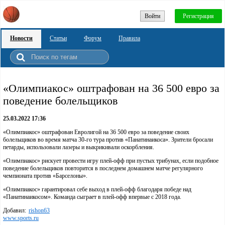
Войти
Регистрация
Новости
Статьи
Форум
Правила
«Олимпиакос» оштрафован на 36 500 евро за
поведение болельщиков
25.03.2022 17:36
«Олимпиакос» оштрафован Евролигой на 36 500 евро за поведение своих
болельщиков во время матча 30-го тура против «Панатинаикоса». Зрители бросали
петарды, использовали лазеры и выкрикивали оскорбления.
«Олимпиакос» рискует провести игру плей-офф при пустых трибунах, если подобное
поведение болельщиков повторится в последнем домашнем матче регулярного
чемпионата против «Барселоны».
«Олимпиакос» гарантировал себе выход в плей-офф благодаря победе над
«Панатинаикосом». Команда сыграет в плей-офф впервые с 2018 года.
Добавил:
rishon63
www.sports.ru