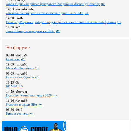
15:11
ohenry
«Жальгирис» подписал центрового Каодиричи Акобунду-Эхиогу
14:53
townofwinds
«Астана» не сыграет в новом сезоне Единой лиги ВТБ
14:38
Basile
Всеволод Ищенко проведет следующий сезон в составе «Локомотива-Кубань»
10:36
as7
Лонни Уокер возвращается в НБА
На форуме
02:48
SlobbaN
Политика
19:39
rishon63
Маккаби Тель-Авив
08:09
rishon63
Новости из Европы
16:23
Got
БК МБА
14:59
observer
Ногомяч: Чемпионат мира 2026
11:16
rishon63
Новости и слухи НБА
08:26
1010
Кино и сериалы