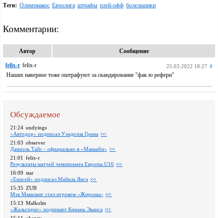
Теги:
Олимпиакос
Евролига
штрафы
плей-офф
болельщики
Комментарии:
Автор
Сообщение
felix-r
felix-r
25.03.2022 18:27
#
Наших наверное тоже оштрафуют за скандирование "фак ю рефери"
Обсуждаемое
21:24
undyings
«Автодор» подписал Уэнделла Грина
21:03
observer
Даниэль Тайс - официально в «Маккаби»
21:01
felix-r
Pезультаты матчей чемпионата Европы U16
16:09
star
«Енисей» подписал Майкла Янга
15:35
ZUB
Мэк Маккланг стал игроком «Жироны»
15:13
Malkolm
«Жальгирис» подпишет Кинана Эванса