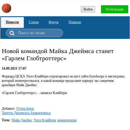
Войти
Регистрация
Новости
Статьи
Форум
Правила
Новой командой Майка Джеймса станет
«Гарлем Глобтроттерс»
14.09.2021 17:07
Форвард ЦСКА Уилл Клайберн отреагировал на пост сайта Eurohoops в инстаграме,
который поинтересовался, в какой команде продолжит карьеру экс-защитник
армейцев Майк Джеймс.
«Гарлем Глобтроттерс», – написал Клайберн.
Добавил:
Flying horse
Твиттер Дионисиса Аравантиноса
Теги:
Майк Джеймс
Уилл Клайберн
комментарии