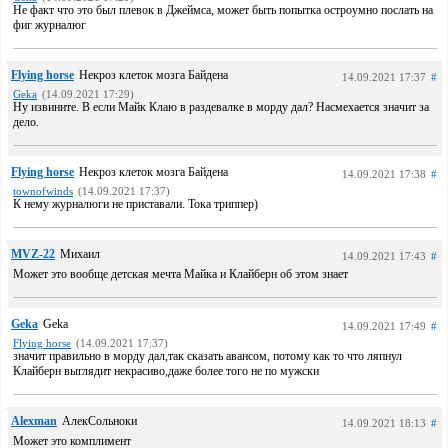
Не факт что это был плевок в Джеймса, может быть попытка остроумно послать на
фиг журналюг
Flying horse
Некроз клеток мозга Байдена
14.09.2021 17:37
#
Geka
(14.09.2021 17:29)
Ну извините. В если Майк Клаю в раздевалке в морду дал? Насмехается значит за
дело.
Flying horse
Некроз клеток мозга Байдена
14.09.2021 17:38
#
townofwinds
(14.09.2021 17:37)
К нему журналюги не приставали. Тока триппер)
MVZ-22
Михаил
14.09.2021 17:43
#
Может это вообще детская мечта Майка и Клайберн об этом знает
Geka
Geka
14.09.2021 17:49
#
Flying horse
(14.09.2021 17:37)
значит правильно в морду дал,так сказать авансом, потому как то что ляпнул
Клайберн выглядит некрасиво,даже более того не по мужски
Alexman
АлекСольноки
14.09.2021 18:13
#
Может это комплимент