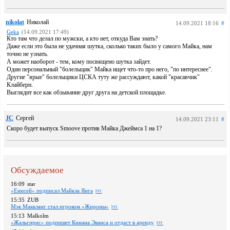
nikolat
Николай
14.09.2021 18:16
#
Geka
(14.09.2021 17:49)
Кто там что делал по мужски, а кто нет, откуда Вам знать?
Даже если это была не удачная шутка, сколько таких было у самого Майка, нам
точно не узнать.
А может наоборот - тем, кому посвящено шутка зайдет.
Один персональный "болельщик" Майка ищет что-то про него, "по интереснее".
Другие "ярые" болельщики ЦСКА туту же рассуждают, какой "красавчик"
Клайберн.
Выглядит все как обзывание друг друга на детской площадке.
JC
Сергей
14.09.2021 23:11
#
Скоро будет выпуск Smoove против Майка Джеймса 1 на 1?
Обсуждаемое
16:09
star
«Енисей» подписал Майкла Янга
15:35
ZUB
Мэк Маккланг стал игроком «Жироны»
15:13
Malkolm
«Жальгирис» подпишет Кинана Эванса и отдаст в аренду