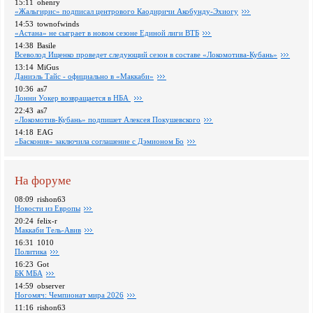
15:11
ohenry
«Жальгирис» подписал центрового Каодиричи Акобунду-Эхиогу
14:53
townofwinds
«Астана» не сыграет в новом сезоне Единой лиги ВТБ
14:38
Basile
Всеволод Ищенко проведет следующий сезон в составе «Локомотива-Кубань»
13:14
MiGus
Даниэль Тайс - официально в «Маккаби»
10:36
as7
Лонни Уокер возвращается в НБА
22:43
as7
«Локомотив-Кубань» подпишет Алексея Покушевского
14:18
EAG
«Баскония» заключила соглашение с Дэмионом Бо
На форуме
08:09
rishon63
Новости из Европы
20:24
felix-r
Маккаби Тель-Авив
16:31
1010
Политика
16:23
Got
БК МБА
14:59
observer
Ногомяч: Чемпионат мира 2026
11:16
rishon63