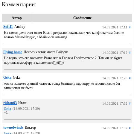
Комментарии:
Автор
Сообщение
Soft11
Andrey
14.09.2021 17:11
#
На самом деле этот ответ Клая прекрасно показывает, что конфликт там был не
только Майк-Итудис, а Майк-вся команда
Flying horse
Некроз клеток мозга Байдена
14.09.2021 17:12
#
Не верю, что его возьмут. Разве что в Гарлем Глобтроттерс 2. Там он не будет
портить атмосферу в коллективе)))))))))
Geka
Geka
14.09.2021 17:29
#
жизнь покажет ,умный человек вслед бывшему партнеру не плюнет,какие бы
отношения не были
rishon63
Игаль
14.09.2021 17:32
#
Geka
(14.09.2021 17:29)
+1
townofwinds
Виктор
14.09.2021 17:37
#
Geka
(14.09.2021 17:29)