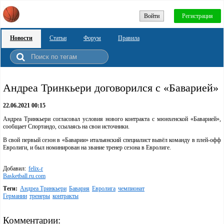
Войти
Регистрация
Новости
Статьи
Форум
Правила
Андреа Тринкьери договорился с «Баварией»
22.06.2021 00:15
Андреа Тринкьери согласовал условия нового контракта с мюнхенской «Баварией»,
сообщает Спортандо, ссылаясь на свои источники.
В свой первый сезон в «Баварии» итальянский специалист вывёл команду в плей-офф
Евролиги, и был номинирован на звание тренер сезона в Евролиге.
Добавил:
felix-r
Basketball.ru.com
Теги:
Андреа Тринкьери
Бавария
Евролига
чемпионат
Германии
тренеры
контракты
Комментарии: