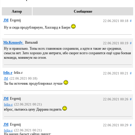
Автор
Сообщение
JM
Evgenij
22.06.2021 00:18
#
Ну и сюда продублириую, Хиллард в Баерн
Mr.Kennedy
Виталий
22.06.2021 00:19
#
Ну и правильно. Топы всех главнюков сохранили, а идти в такие же средняки,
смысла нет. Зато хорошо для интриги, ибо скорее всего сохранится ещё одна боевая
команда, минимум на сезон.
felix-r
felix-r
22.06.2021 00:21
#
JM
(22.06.2021 00:18)
Ты бы источник продублировал лучше
JM
Evgenij
22.06.2021 00:26
#
felix-r
(22.06.2021 00:21)
вброс, пытаюсь цену Даррана поднять
JM
Evgenij
22.06.2021 00:29
#
felix-r
(22.06.2021 00:21)
На наших баскет сайтах пишут: