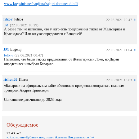
www.krepsinis.net/naujiena/zalgiri-domines-d-hilli
felix-r
felix-r
22.06.2021 00:47
#
JM
(22.06.2021 00:29)
А разве там не написано, что у него есть предложения также от Жальгириса и
Краснодара? Или он уже определился с Баварией?
JM
Evgenij
22.06.2021 01:04
#
felix-r
(22.06.2021 00:47)
Написано, что были так-же предложения от Жальгириса и Локо, но Даран
определился и выбрал Баварию.
rishon63
Игаль
22.06.2021 18:03
#
«Бавария» на официальном сайте объявила о продлении контракта с главным
тренером Андреа Тринкьери.
Соглашение рассчитано до 2023 года.
Обсуждаемое
22:43
as7
«Локомотив-Кубань» подпишет Алексея Покушевского