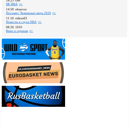
16:23
Got
БК МБА
14:59
observer
Ногомяч: Чемпионат мира 2026
11:16
rishon63
Новости и слухи НБА
08:26
1010
Кино и сериалы