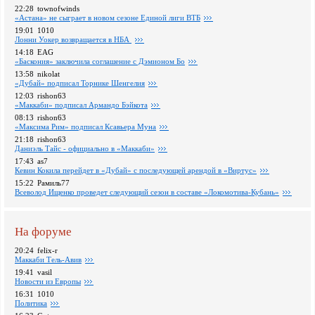
22:28
townofwinds
«Астана» не сыграет в новом сезоне Единой лиги ВТБ
19:01
1010
Лонни Уокер возвращается в НБА
14:18
EAG
«Баскония» заключила соглашение с Дэмионом Бо
13:58
nikolat
«Дубай» подписал Торнике Шенгелия
12:03
rishon63
«Маккаби» подписал Армандо Бэйкота
08:13
rishon63
«Максима Рим» подписал Ксавьера Муна
21:18
rishon63
Даниэль Тайс - официально в «Маккаби»
17:43
as7
Кевин Кокила перейдет в «Дубай» с последующей арендой в «Виртус»
15:22
Рамиль77
Всеволод Ищенко проведет следующий сезон в составе «Локомотива-Кубань»
На форуме
20:24
felix-r
Маккаби Тель-Авив
19:41
vasil
Новости из Европы
16:31
1010
Политика