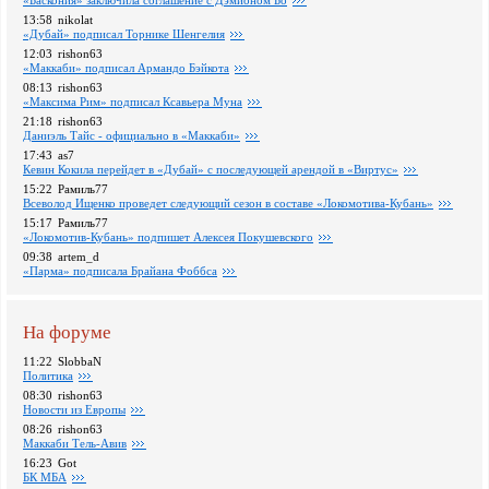
«Баскония» заключила соглашение с Дэмионом Бо
13:58
nikolat
«Дубай» подписал Торнике Шенгелия
12:03
rishon63
«Маккаби» подписал Армандо Бэйкота
08:13
rishon63
«Максима Рим» подписал Ксавьера Муна
21:18
rishon63
Даниэль Тайс - официально в «Маккаби»
17:43
as7
Кевин Кокила перейдет в «Дубай» с последующей арендой в «Виртус»
15:22
Рамиль77
Всеволод Ищенко проведет следующий сезон в составе «Локомотива-Кубань»
15:17
Рамиль77
«Локомотив-Кубань» подпишет Алексея Покушевского
09:38
artem_d
«Парма» подписала Брайана Фоббса
На форуме
11:22
SlobbaN
Политика
08:30
rishon63
Новости из Европы
08:26
rishon63
Маккаби Тель-Авив
16:23
Got
БК МБА