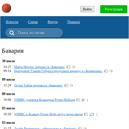
Войти
Регистрация
Новости
Статьи
Форум
Правила
Бавария
30 июля
14:27
Майлз Норрис перешел в «Баварию»
(
0
)
09:14
Центровой Уэньин Гэбриэл продолжит карьеру в «Бешикташе»
(
0
)
09 июля
12:24
Остин Уайли перешел в «Баварию»
(
0
)
08 июля
16:06
УНИКС усилился Ксавьером Рэтан-Мэйсом
(
4
)
05 июля
10:26
УНИКС и Ксавьер Рэтан-Мэйс ведут переговоры
(
17
)
03 июля
11:23
Дуэйн Вашингтон - официально в «Баварии»
(
0
)