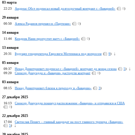
03 марта
22:23
Андреас Обст подписал новый долгосрочный контракт с «Баварией»
(
0
)
29 января
00:50
Алекса Раданов перешел в «Партизан»
(
0
)
14 января
11:44
Кендрик Нанн пропустит матч с «Баварией»
(
0
)
13 января
20:31
Будущее гендиректора Евролиги Мотеюнаса под вопросом
(
9
)
05 января
09:37
Ненад Димитриевич подписал с «Баварией» контракт до конца сезона
(
5
)
09:20
Спенсер Динуидди и «Бавария» расторгли контракт
(
0
)
03 января
08:15
Ненад Димитриевич близок к переходу в «Баварию»
(
3
)
27 декабря 2025
16:13
Спенсер Динуидди покинул расположение «Баварии» и отправился в США
(
0
)
22 декабря 2025
17:04
Светислав Пешич – главный кандидат на пост главного тренера «Баварии»
(
5
)
20 декабря 2025