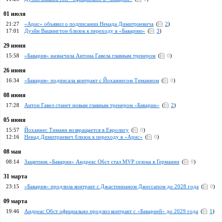
01 июля
21:27
«Арис» объявил о подписании Ненада Димитриевича
(
2
)
17:01
Дуэйн Вашингтон близок к переходу в «Баварию»
(
3
)
29 июня
15:58
«Бавария» назначила Антона Гавела главным тренером
(
0
)
26 июня
16:34
«Бавария» подписала контракт с Йоханнесом Тиманном
(
0
)
08 июня
17:28
Антон Гавел станет новым главным тренером «Баварии»
(
2
)
05 июня
15:57
Йоханнес Тиманн возвращается в Евролигу
(
0
)
12:16
Ненад Димитриевич близок к переходу в «Арис»
(
0
)
08 мая
08:14
Защитник «Баварии» Андреас Обст стал MVP сезона в Германии
(
0
)
31 марта
23:15
«Бавария» продлила контракт с Джастинианом Джессапом до 2028 года
(
0
)
09 марта
19:46
Андреас Обст официально продлил контракт с «Баварией» до 2029 года
(
1
)