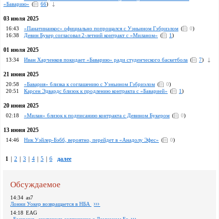
«Баварию»
(
66
)
03 июля 2025
16:43
«Панатинаикос» официально попрощался с Уэньином Гэбриэлом
(
0
)
16:38
Девин Букер согласовал 2-летний контракт с «Миланом»
(
1
)
01 июля 2025
13:34
Иван Харченков покидает «Баварию» ради студенческого баскетбола
(
7
)
21 июня 2025
20:58
«Бавария» близка к соглашению с Уэньином Гэбриэлом
(
0
)
20:51
Карсен Эдвардс близок к продлению контракта с «Баварией»
(
1
)
20 июня 2025
02:18
«Милан» близок к подписанию контракта с Девином Букером
(
0
)
13 июня 2025
14:46
Ник Уэйлер-Бэбб, вероятно, перейдет в «Анадолу Эфес»
(
0
)
1
|
2
|
3
|
4
|
5
|
6
далее
Обсуждаемое
14:34
as7
Лонни Уокер возвращается в НБА
14:18
EAG