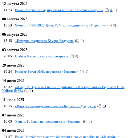
12 августа 2025
14:23
Рокас Йокубайтис официально пополнил состав «Баварии»
(
8
)
08 августа 2025
10:53
Чемпион НБА-2023 Джек Уайт присоединился к «Мерсину»
(
0
)
06 августа 2025
15:45
«Бавария» подписала Камара Болдуина
(
0
)
03 августа 2025
20:05
Шабазз Напьер покинул «Баварию»
(
0
)
29 июля 2025
16:24
Ксавьер Рэтан-Мэйс перешел в «Баварию»
(
1
)
14 июля 2025
15:32
«Анадолу Эфес» объявил о подписании «Мистера замка» Евролиги Ника
Уэйлер-Бэбба
(
0
)
11 июля 2025
18:15
«Виртус» неожиданно усилился Карсеном Эдвардсом
(
5
)
07 июля 2025
16:03
Уэньин Гэбриэл присоединился к «Баварии»
(
0
)
04 июля 2025
21:37
Рокас Йокубайтис может в ближайшее время перейти из «Маккаби» в