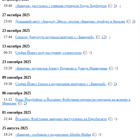
19:40
«Бавария» рассталась с главным тренером Горди Хербертом
(
5
)
27 октября 2025
23:01
Домашний матч «Анадолу Эфеса» против «Баварии» пройдет в Анталье
(
3
)
23 октября 2025
17:44
Спенсер Динуидди подписал контракт с «Баварией»
(
12
)
13 октября 2025
00:31
Стефан Йович получил травму голеностопа
(
0
)
23 сентября 2025
23:20
«Бавария» подписала Алексу Раданова и Дэвида Маккормака
(
0
)
09 сентября 2025
19:30
Стефан Йович близок к подписанию контракта с «Баварией»
(
2
)
06 сентября 2025
11:12
Рокас Йокубайтис и Йоханнес Фойгтманн перенесли операции на коленях в
Мюнхене
(
2
)
01 сентября 2025
22:44
Йоханнес Фойгтманн завершил выступление на Евробаскете
(
0
)
25 августа 2025
18:24
«Бавария» сообщила о подписании Айзейи Майка
(
0
)