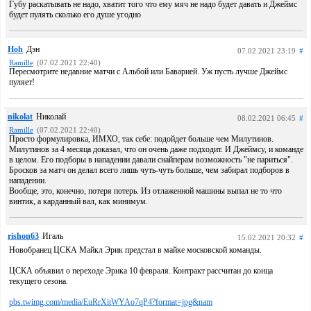
Губу раскатывать не надо, хватит того что ему мяч не надо будет давать и Джеймс
будет пулять сколько его душе угодно
Hoh
Дэн
07.02.2021 23:19
#
Ramille
(07.02.2021 22:40)
Пересмотрите недавние матчи с Альбой или Баварией. Уж пусть лучше Джеймс
пуляет!
nikolat
Николай
08.02.2021 06:45
#
Ramille
(07.02.2021 22:40)
Просто формулировка, ИМХО, так себе: подойдет больше чем Милутинов.
Милутинов за 4 месяца доказал, что он очень даже подходит. И Джеймсу, и команде
в целом. Его подборы в нападении давали снайперам возможность "не париться".
Бросков за матч он делал всего лишь чуть-чуть больше, чем забирал подборов в
нападении.
Вообще, это, конечно, потеря потерь. Из отлаженной машины выпал не то что
винтик, а карданный вал, как минимум.
rishon63
Игаль
15.02.2021 20:32
#
Новобранец ЦСКА Майкл Эрик предстал в майке московской команды.
ЦСКА объявил о переходе Эрика 10 февраля. Контракт рассчитан до конца
текущего сезона.
pbs.twimg.com/media/EuRrXitWYAo7qP4?format=jpg&nam