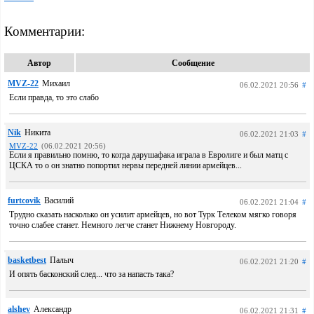
Комментарии:
Автор
Сообщение
MVZ-22
Михаил
06.02.2021 20:56
#
Если правда, то это слабо
Nik
Никита
06.02.2021 21:03
#
MVZ-22
(06.02.2021 20:56)
Если я правильно помню, то когда дарушафака играла в Евролиге и был матц с
ЦСКА то о он знатно попортил нервы передней линии армейцев...
furtcovik
Василий
06.02.2021 21:04
#
Трудно сказать насколько он усилит армейцев, но вот Турк Телеком мягко говоря
точно слабее станет. Немного легче станет Нижнему Новгороду.
basketbest
Палыч
06.02.2021 21:20
#
И опять басконский след... что за напасть така?
alshev
Александр
06.02.2021 21:31
#