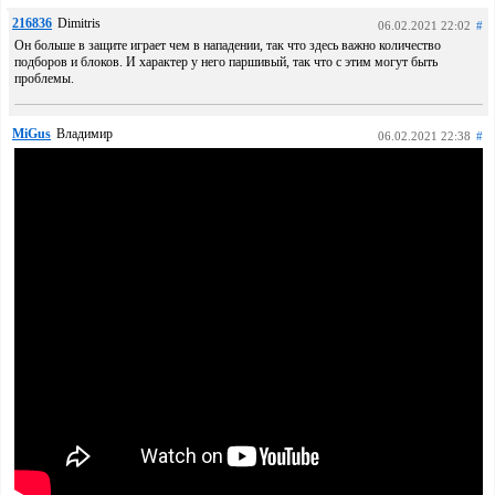
216836
Dimitris
06.02.2021 22:02
#
Он больше в защите играет чем в нападении, так что здесь важно количество
подборов и блоков. И характер у него паршивый, так что с этим могут быть
проблемы.
MiGus
Владимир
06.02.2021 22:38
#