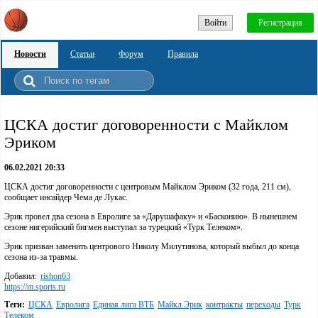
Войти
Регистрация
Новости
Статьи
Форум
Правила
ЦСКА достиг договоренности с Майклом
Эриком
06.02.2021 20:33
ЦСКА достиг договоренности с центровым Майклом Эриком (32 года, 211 см),
сообщает инсайдер Чема де Лукас.
Эрик провел два сезона в Евролиге за «Дарушафаку» и «Басконию». В нынешнем
сезоне нигерийский бигмен выступал за турецкий «Турк Телеком».
Эрик призван заменить центрового Николу Милутинова, который выбыл до конца
сезона из-за травмы.
Добавил:
rishon63
https://m.sports.ru
Теги:
ЦСКА
Евролига
Единая лига ВТБ
Майкл Эрик
контракты
переходы
Турк
Телеком