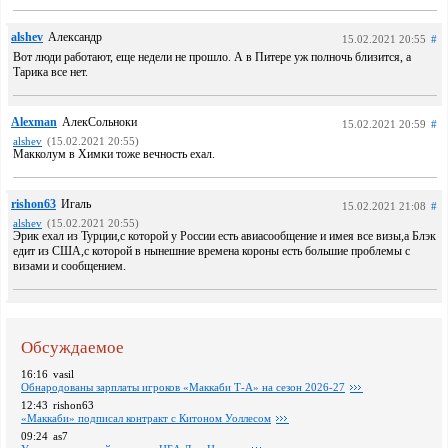
alshev
Александр
15.02.2021 20:55
#
Вот люди работают, еще недели не прошло. А в Питере уж полночь близится, а
Тарика все нет.
Alexman
АлекСольноки
15.02.2021 20:59
#
alshev
(15.02.2021 20:55)
Макколум в Химки тоже вечность ехал.
rishon63
Игаль
15.02.2021 21:08
#
alshev
(15.02.2021 20:55)
Эрик ехал из Турции,с которой у России есть авиасообщение и имея все визы,а Блэк
едит из США,с которой в нынешние времена короны есть большие проблемы с
визами и сообщением.
Обсуждаемое
16:16
vasil
Обнародованы зарплаты игроков «Маккаби Т-А» на сезон 2026-27
12:43
rishon63
«Маккаби» подписал контракт с Китоном Уоллесом
09:24
as7