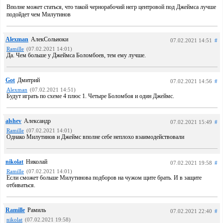
Вполне может статься, что такой чернорабочий негр центровой под Джеймса лучше
подойдет чем Милутинов
Alexman
АлекСольноки
07.02.2021 14:51
#
Ramille
(07.02.2021 14:01)
Да. Чем больше у Джеймса Боломбоев, тем ему лучше.
Got
Дмитрий
07.02.2021 14:56
#
Alexman
(07.02.2021 14:51)
Будут играть по схеме 4 плюс 1. Четыре Боломбоя и один Джеймс.
alshev
Александр
07.02.2021 15:49
#
Ramille
(07.02.2021 14:01)
Однако Милутинов и Джеймс вполне себе неплохо взаимодействовали
nikolat
Николай
07.02.2021 19:58
#
Ramille
(07.02.2021 14:01)
Если сможет больше Милутинова подборов на чужом щите брать. И в защите
отбиваться.
Ramille
Рамиль
07.02.2021 22:40
#
nikolat
(07.02.2021 19:58)