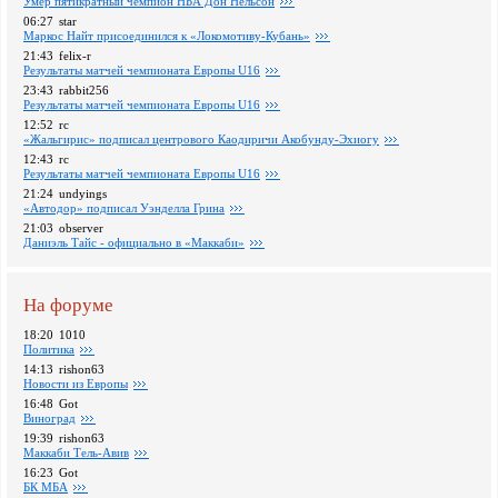
Умер пятикратный чемпион НБА Дон Нельсон
06:27
star
Маркос Найт присоединился к «Локомотиву-Кубань»
21:43
felix-r
Pезультаты матчей чемпионата Европы U16
23:43
rabbit256
Pезультаты матчей чемпионата Европы U16
12:52
rc
«Жальгирис» подписал центрового Каодиричи Акобунду-Эхиогу
12:43
rc
Pезультаты матчей чемпионата Европы U16
21:24
undyings
«Автодор» подписал Уэнделла Грина
21:03
observer
Даниэль Тайс - официально в «Маккаби»
На форуме
18:20
1010
Политика
14:13
rishon63
Новости из Европы
16:48
Got
Виноград
19:39
rishon63
Маккаби Тель-Авив
16:23
Got
БК МБА