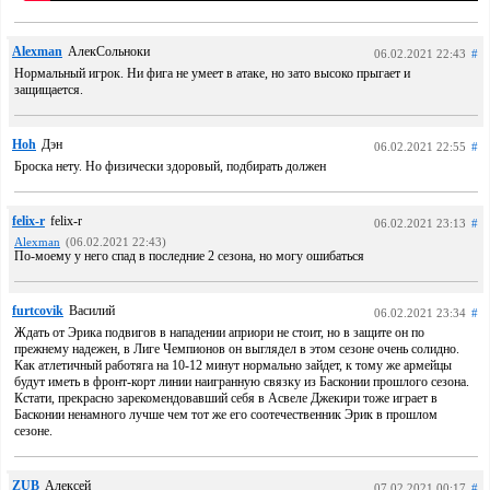
Alexman
АлекСольноки
06.02.2021 22:43
#
Нормальный игрок. Ни фига не умеет в атаке, но зато высоко прыгает и
защищается.
Hoh
Дэн
06.02.2021 22:55
#
Броска нету. Но физически здоровый, подбирать должен
felix-r
felix-r
06.02.2021 23:13
#
Alexman
(06.02.2021 22:43)
По-моему у него спад в последние 2 сезона, но могу ошибаться
furtcovik
Василий
06.02.2021 23:34
#
Ждать от Эрика подвигов в нападении априори не стоит, но в защите он по
прежнему надежен, в Лиге Чемпионов он выглядел в этом сезоне очень солидно.
Как атлетичный работяга на 10-12 минут нормально зайдет, к тому же армейцы
будут иметь в фронт-корт линии наигранную связку из Басконии прошлого сезона.
Кстати, прекрасно зарекомендовавший себя в Асвеле Джекири тоже играет в
Басконии ненамного лучше чем тот же его соотечественник Эрик в прошлом
сезоне.
ZUB
Алексей
07.02.2021 00:17
#