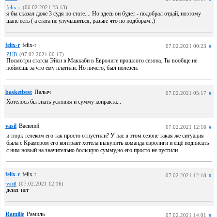
felix-r
(06.02.2021 23:13)
я бы сказал даже 3 судя по стате.... Но здесь он будет - подобрал отдай, поэтому
шанс есть ( а стата не улучьшиться, разьве что по подборам..)
felix-r
felix-r
07.02.2021 00:23
#
ZUB
(07.02.2021 00:17)
Посмотри статсы Эйси в Маккаби в Евролиге прошлого сезона. Ты вообще не
поймёшь за что ему платили. Но ничего, был полезен.
basketbest
Палыч
07.02.2021 05:17
#
Хотелось бы знать условия и сумму конракта...
vasil
Василий
07.02.2021 12:16
#
и тюрк телеком его так просто отпустили? У нас в этом сезоне такая же ситуация
была с Крамером его контракт хотела выкупить команда евролиги и ещё подписать
с ним новый на значительно большую сумму,но его просто не пустили
felix-r
felix-r
07.02.2021 12:18
#
vasil
(07.02.2021 12:16)
денег нет
Ramille
Рамиль
07.02.2021 14:01
#