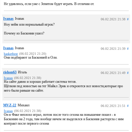
Не удивлюсь, если уже с Зенитом будет играть. В отличии от.
Ivanas
Ivanas
06.02.2021 21:38
#
Ноу нейм или нормальный игрок?
Почему из Басконии ушел?
Ivanas
Ivanas
06.02.2021 21:39
#
basketbest
(06.02.2021 21:20)
Они подбирают за Басконией и Оли.
rishon63
Игаль
06.02.2021 21:49
#
Ivanas
(06.02.2021 21:38)
На сайте давно и хорошо работает система тегов.
Щёлкни под новостью на тег Майкл Эрик и откроются все новости,которые про
него были раньше на сайте.
MVZ-22
Михаил
06.02.2021 21:51
#
Ivanas
(06.02.2021 21:38)
Он в Факе неплохо играл, потом после того сезона на повышение пошел - в
Басконию на 2 года, там вообще ничем не выделялся и Баскония расторгла с ним
контракт после первого сезона