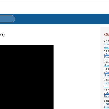
о)
Об
22:
«Ло
Але
22:
«Ас
Еди
19:
Лон
14:
«Ба
Дэм
13:
«Ду
12:
«Ма
Бэй
08:
«Ма
Му