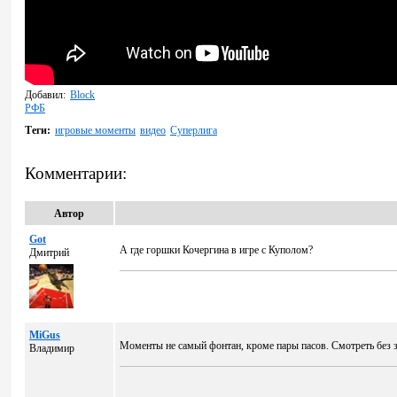
Добавил:
Block
РФБ
Теги:
игровые моменты
видео
Суперлига
Комментарии:
Автор
Got
А где горшки Кочергина в игре с Куполом?
Дмитрий
MiGus
Моменты не самый фонтан, кроме пары пасов. Смотреть без звук
Владимир