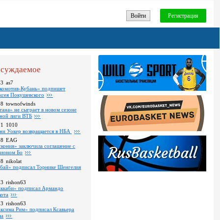
Войти
Регистрация
суждаемое
43
as7
комотив-Кубань» подпишет
ксея Покушевского
28
townofwinds
тана» не сыграет в новом сезоне
ной лиги ВТБ
01
1010
ни Уокер возвращается в НБА
18
EAG
скония» заключила соглашение с
ионом Бо
58
nikolat
бай» подписал Торнике Шенгелия
03
rishon63
ккаби» подписал Армандо
кота
13
rishon63
ксима Рим» подписал Ксавьера
на