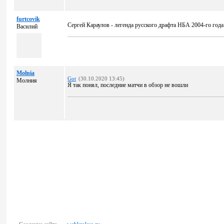
furtcovik
Сергей Караулов - легенда русского драфта НБА 2004-го года
Василий
Molnia
Got
(30.10.2020 13:45)
Молния
Я так понял, последние матчи в обзор не вошли