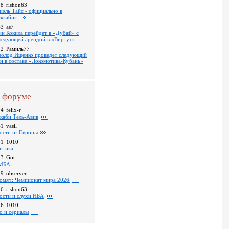
18
rishon63
иэль Тайс - официально в
ккаби»
43
as7
ин Кокила перейдет в «Дубай» с
ледующей арендой в «Виртус»
22
Рамиль77
волод Ищенко проведет следующий
он в составе «Локомотива-Кубань»
 форуме
24
felix-r
каби Тель-Авив
41
vasil
ости из Европы
31
1010
итика
23
Got
МБА
59
observer
омяч: Чемпионат мира 2026
16
rishon63
ости и слухи НБА
26
1010
о и сериалы