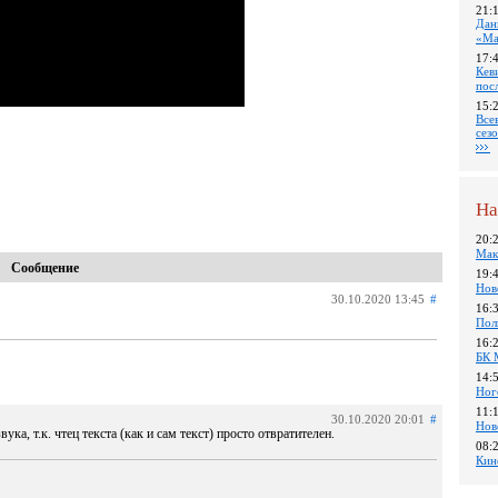
21:
Дан
«Ма
17:
Кев
пос
15:
Все
сез
На
20:
Мак
Сообщение
19:
Нов
30.10.2020 13:45
#
16:
Пол
16:
БК 
14:
Ног
11:
30.10.2020 20:01
#
Нов
а, т.к. чтец текста (как и сам текст) просто отвратителен.
08:
Кин