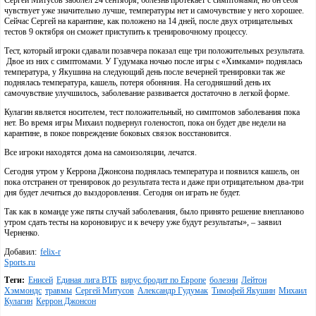
Сергей Митусов заболел 24 сентября, болезнь протекает с симптомами, но он себя
чувствует уже значительно лучше, температуры нет и самочувствие у него хорошее.
Сейчас Сергей на карантине, как положено на 14 дней, после двух отрицательных
тестов 9 октября он сможет приступить к тренировочному процессу.
Тест, который игроки сдавали позавчера показал еще три положительных результата.
Двое из них с симптомами. У Гудумака ночью после игры с «Химками» поднялась
температура, у Якушина на следующий день после вечерней тренировки так же
поднялась температура, кашель, потеря обоняния. На сегодняшний день их
самочувствие улучшилось, заболевание развивается достаточно в легкой форме.
Кулагин является носителем, тест положительный, но симптомов заболевания пока
нет. Во время игры Михаил подвернул голеностоп, пока он будет две недели на
карантине, в покое повреждение боковых связок восстановится.
Все игроки находятся дома на самоизоляции, лечатся.
Сегодня утром у Керрона Джонсона поднялась температура и появился кашель, он
пока отстранен от тренировок до результата теста и даже при отрицательном два-три
дня будет лечиться до выздоровления. Сегодня он играть не будет.
Так как в команде уже пяты случай заболевания, было принято решение внепланово
утром сдать тесты на короновирус и к вечеру уже будут результаты», – заявил
Черненко.
Добавил:
felix-r
Sports.ru
Теги:
Енисей
Единая лига ВТБ
вирус бродит по Европе
болезни
Лейтон
Хэммондс
травмы
Сергей Митусов
Александр Гудумак
Тимофей Якушин
Михаил
Кулагин
Керрон Джонсон