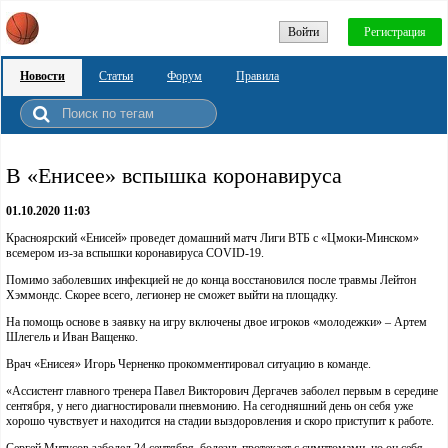
Войти
Регистрация
Новости
Статьи
Форум
Правила
В «Енисее» вспышка коронавируса
01.10.2020 11:03
Красноярский «Енисей» проведет домашний матч Лиги ВТБ с «Цмоки-Минском»
всемером из-за вспышки коронавируса COVID-19.
Помимо заболевших инфекцией не до конца восстановился после травмы Лейтон
Хэммондс. Скорее всего, легионер не сможет выйти на площадку.
На помощь основе в заявку на игру включены двое игроков «молодежки» – Артем
Шлегель и Иван Ващенко.
Врач «Енисея» Игорь Черненко прокомментировал ситуацию в команде.
«Ассистент главного тренера Павел Викторович Дергачев заболел первым в середине
сентября, у него диагностировали пневмонию. На сегодняшний день он себя уже
хорошо чувствует и находится на стадии выздоровления и скоро приступит к работе.