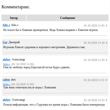
Комментарии:
Автор
Сообщение
felix-r
felix-r
01.10.2020 11:05
#
Не плохо бы и Химкам провериться. Ведь Химки недавно с Енисеем играли.
Got
Дмитрий
01.10.2020 11:16
#
Игрокам Енисея здоровья и хорошего настроения. Держитесь там.
alshev
Александр
01.10.2020 11:29
#
felix-r
(01.10.2020 11:05)
Они по любому перед Евролигой тесты будуь сдавать.
salem
alex
01.10.2020 11:51
#
felix-r
(01.10.2020 11:05)
Там явно отмечали после игры с Химками
alshev
Александр
01.10.2020 15:33
#
Пошла информация, что у Гудумака во время игры с Химками была температура.