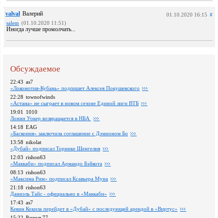
valval
Валерий
01.10.2020 16:15
#
salem
(01.10.2020 11:51)
Иногда лучше промолчать...
Обсуждаемое
22:43
as7
«Локомотив-Кубань» подпишет Алексея Покушевского
22:28
townofwinds
«Астана» не сыграет в новом сезоне Единой лиги ВТБ
19:01
1010
Лонни Уокер возвращается в НБА
14:18
EAG
«Баскония» заключила соглашение с Дэмионом Бо
13:58
nikolat
«Дубай» подписал Торнике Шенгелия
12:03
rishon63
«Маккаби» подписал Армандо Бэйкота
08:13
rishon63
«Максима Рим» подписал Ксавьера Муна
21:18
rishon63
Даниэль Тайс - официально в «Маккаби»
17:43
as7
Кевин Кокила перейдет в «Дубай» с последующей арендой в «Виртус»
15:22
Рамиль77