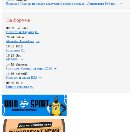
Всеволод Ищенко проведет следующий сезон в составе «Локомотива-Кубань»
На форуме
08:09
rishon63
Новости из Европы
20:24
felix-r
Маккаби Тель-Авив
16:31
1010
Политика
16:23
Got
БК МБА
14:59
observer
Ногомяч: Чемпионат мира 2026
11:16
rishon63
Новости и слухи НБА
08:26
1010
Кино и сериалы