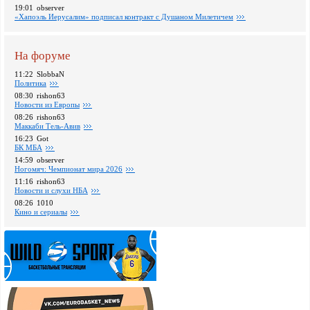
19:01
observer
«Хапоэль Иерусалим» подписал контракт с Душаном Милетичем
На форуме
11:22
SlobbaN
Политика
08:30
rishon63
Новости из Европы
08:26
rishon63
Маккаби Тель-Авив
16:23
Got
БК МБА
14:59
observer
Ногомяч: Чемпионат мира 2026
11:16
rishon63
Новости и слухи НБА
08:26
1010
Кино и сериалы