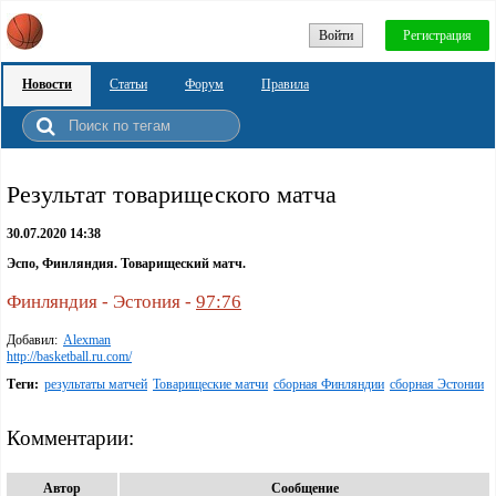
Войти
Регистрация
Новости
Статьи
Форум
Правила
Результат товарищеского матча
30.07.2020 14:38
Эспо, Финляндия. Товарищеский матч.
Финляндия - Эстония -
97:76
Добавил:
Alexman
http://basketball.ru.com/
Теги:
результаты матчей
Товарищеские матчи
сборная Финляндии
сборная Эстонии
Комментарии:
Автор
Сообщение