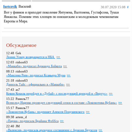
furtcovik
Василий
30.07.2020 15:08
#
Вот у финнов и приходит поколение Янтунена, Валтонена, Густафсона, Тукки
Яякколы. Помним этих хлопцев по юношеским и молодежным чемпионатам
Европы и Мира.
Обсуждаемое
12:48
Gek
Лонни Уокер возвращается в НБА
12:03
rishon63
«Маккаби» подписал Армандо Бэйкота
08:13
rishon63
«Максима Рим» подписал Ксавьера Муна
21:18
rishon63
Даниэль Тайс - официально в «Маккаби»
17:43
as7
Кевин Кокила перейдет в «Дубай» с последующей арендой в «Виртус»
15:22
Рамиль77
Всеволод Ищенко проведет следующий сезон в составе «Локомотива-Кубань»
15:17
Рамиль77
«Локомотив-Кубань» подпишет Алексея Покушевского
09:38
artem_d
«Парма» подписала Брайана Фоббса
22:40
JM
«Валенсия» подписала арендное соглашение с Армони Бруксом