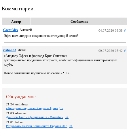
Комментарии:
Автор
Сообщение
GreatAlex
Алексей
04.07.2020 08:38
#
Эфес всех лидеров сохраняет на следующий сезон?
rishon63
Игаль
09.07.2020 05:42
#
«Анадолу Эфес» и форвард Крис Синглтон
договорились о продлении контракта, сообщает официальный твиттер-аккаунт
клуба.
Новое соглашение подписано по схеме «2+1».
Обсуждаемое
21:24
undyings
«Автодор» подписал Уэнделла Грина
21:03
observer
Даниэль Тайс - официально в «Маккаби»
21:01
felix-r
Pезультаты матчей чемпионата Европы U16