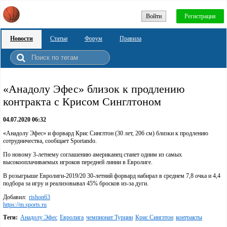
Войти
Регистрация
Новости
Статьи
Форум
Правила
«Анадолу Эфес» близок к продлению
контракта с Крисом Синглтоном
04.07.2020 06:32
«Анадолу Эфес» и форвард Крис Синглтон (30 лет, 206 см) близки к продлению
сотрудничества, сообщает Sportando.
По новому 3-летнему соглашению американец станет одним из самых
высокооплачиваемых игроков передней линии в Евролиге.
В розыгрыше Евролиги-2019/20 30-летний форвард набирал в среднем 7,8 очка и 4,4
подбора за игру и реализовывал 45% бросков из-за дуги.
Добавил:
rishon63
https://m.sports.ru
Теги:
Анадолу Эфес
Евролига
чемпионат Турции
Крис Синглтон
контракты