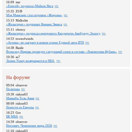
16:09
star
«Енисей» подписал Майкла Янга
15:35
ZUB
Мэк Маккланг стал игроком «Жироны»
15:13
Malkolm
«Жальгирис» подпишет Кинана Эванса
15:11
ohenry
«Жальгирис» подписал центрового Каодиричи Акобунду-Эхиогу
14:53
townofwinds
«Астана» не сыграет в новом сезоне Единой лиги ВТБ
14:38
Basile
Всеволод Ищенко проведет следующий сезон в составе «Локомотива-Кубань»
10:36
as7
Лонни Уокер возвращается в НБА
На форуме
09:04
observer
Политика
19:39
rishon63
Маккаби Тель-Авив
08:09
rishon63
Новости из Европы
16:23
Got
БК МБА
14:59
observer
Ногомяч: Чемпионат мира 2026
11:16
rishon63