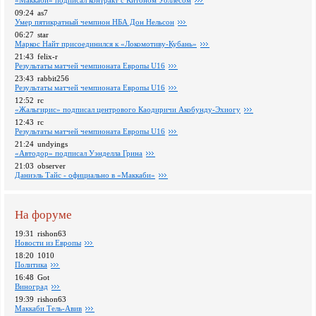
«Маккаби» подписал контракт с Китоном Уоллесом
09:24
as7
Умер пятикратный чемпион НБА Дон Нельсон
06:27
star
Маркос Найт присоединился к «Локомотиву-Кубань»
21:43
felix-r
Pезультаты матчей чемпионата Европы U16
23:43
rabbit256
Pезультаты матчей чемпионата Европы U16
12:52
rc
«Жальгирис» подписал центрового Каодиричи Акобунду-Эхиогу
12:43
rc
Pезультаты матчей чемпионата Европы U16
21:24
undyings
«Автодор» подписал Уэнделла Грина
21:03
observer
Даниэль Тайс - официально в «Маккаби»
На форуме
19:31
rishon63
Новости из Европы
18:20
1010
Политика
16:48
Got
Виноград
19:39
rishon63
Маккаби Тель-Авив