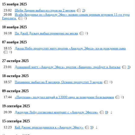
15 ноября 2025
23:02
Шейн Ларкин выбыл из строя на 2 месяца
(
2
)
20:08
Исайя Кординье из «Анадолу Эфес» назван самым ценным игроком 11-го тура
Евролиги
(
0
)
10 ноября 2025
16:18
Пи Джей Дозьер выбыл примерно на месяц
(
0
)
07 ноября 2025
18:15
Джош Нибо пропустит матч против «Анадолу Эфеса» из-за рождения сына
(
0
)
27 октября 2025
23:01
Домашний матч «Анадолу Эфеса» против «Баварии» пройдет в Анталье
(
3
)
18 октября 2025
18:57
Папаяннис выбыл на 8 месяцев, Османи пропустит 3 недели
(
0
)
09 октября 2025
17:44
«Партизан» получил штраф в 13000 евро за поведение болельщиков
(
0
)
19 сентября 2025
20:39
Джордан Лойд согласовал контракт с «Анадолу Эфесом»
(
8
)
15 сентября 2025
12:23
Кай Джонс присоединился к «Анадолу Эфесу»
(
9
)