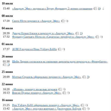
10 июля
15:40
«Анадолу Эфес» подписал с Бруну Фернанду 2-летнее соглашение
(
6
)
08 июля
17:20
Санти Юста перешел в «Анадолу Эфес»
(
0
)
04 июля
20:39
Джеди Осман близок к переходу в «Анадолу Эфес»
(
1
)
17:32
Форвард Сантьяго Юста из «Сарагосы» перейдет в «Анадолу Эфес»
(
0
)
01 июля
17:37
АСВЕЛ подписал Ника Уэйлер-Бэбба
(
0
)
26 июня
01:30
Шейн Ларкин согласился на снижение зарплаты ради перехода в «Фенербахче»
(
1
)
25 июня
20:09
Мэттью Стразель официально перешел в «Анадолу Эфес»
(
3
)
22 июня
16:20
«Монако» покинут несколько игроков
(
0
)
16:13
Венсан Пуарье покинул «Анадолу Эфес»
(
0
)
16 июня
21:25
Ник Уэйлер-Бэбб официально покинул «Анадолу Эфес»
(
0
)
15:42
«Анадолу Эфес» продлил контракт с Джорданом Лойдом
(
0
)