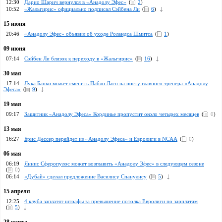
12:30
Дарио Шарич вернулся в «Анадолу Эфес»
(
2
)
10:52
«Жальгирис» официально подписал Сэйбена Ли
(
6
)
15 июня
20:46
«Анадолу Эфес» объявил об уходе Роландса Шмитса
(
1
)
09 июня
07:14
Сэйбен Ли близок к переходу в «Жальгирис»
(
16
)
30 мая
17:14
Лука Банки может сменить Пабло Ласо на посту главного тренера «Анадолу
Эфеса»
(
9
)
19 мая
09:17
Защитник «Анадолу Эфеса» Кординье пропустит около четырех месяцев
(
0
)
13 мая
16:27
Брис Дессер перейдет из «Анадолу Эфеса» и Евролиги в NCAA
(
0
)
06 мая
06:19
Яннис Сферопулос может возглавить «Анадолу Эфес» в следующем сезоне
(
0
)
06:14
«Дубай» сделал предложение Василису Спанулису
(
5
)
15 апреля
12:25
4 клуба заплатят штрафы за превышение потолка Евролиги по зарплатам
(
5
)