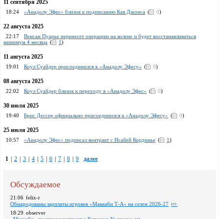
11 сентября 2025
18:24
«Анадолу Эфес» близок к подписанию Кая Джонса
(
0
)
22 августа 2025
22:17
Венсан Пуарье перенесет операцию на колене и будет восстанавливаться
минимум 4 месяца
(
1
)
11 августа 2025
19:01
Коул Суайдер присоединился к «Анадолу Эфесу»
(
0
)
08 августа 2025
22:02
Коул Суайдер близок к переходу в «Анадолу Эфес»
(
0
)
30 июля 2025
19:40
Брис Дессер официально присоединился к «Анадолу Эфесу»
(
0
)
25 июля 2025
10:57
«Анадолу Эфес» подписал контракт с Исайей Кординье
(
1
)
1
|
2
|
3
|
4
|
5
|
6
|
7
|
8
|
9
далее
Обсуждаемое
21:06
felix-r
Обнародованы зарплаты игроков «Маккаби Т-А» на сезон 2026-27
18:29
observer