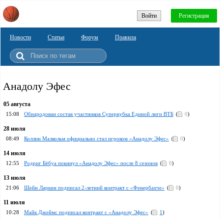
Войти
Регистрация
Новости
Статьи
Форум
Правила
Анадолу Эфес
05 августа
15:08
Обнародован состав участников Суперкубка Единой лиги ВТБ
(
0
)
28 июля
08:49
Коллин Малкольм официально стал игроком «Анадолу Эфес»
(
0
)
14 июля
12:55
Родриг Бёбуа покинул «Анадолу Эфес» после 8 сезонов
(
0
)
13 июля
21:06
Шейн Ларкин подписал 2-летний контракт с «Фенербахче»
(
0
)
11 июля
10:28
Майк Джеймс подписал контракт с «Анадолу Эфес»
(
1
)