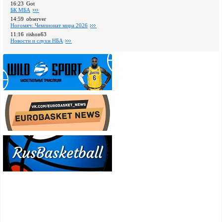
16:23
Got
БК МБА
14:59
observer
Ногомяч: Чемпионат мира 2026
11:16
rishon63
Новости и слухи НБА