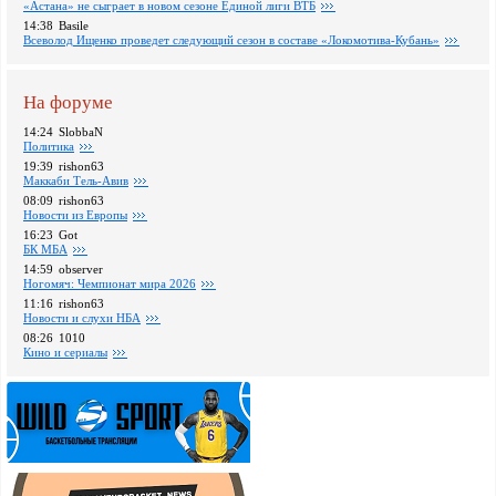
«Астана» не сыграет в новом сезоне Единой лиги ВТБ
14:38
Basile
Всеволод Ищенко проведет следующий сезон в составе «Локомотива-Кубань»
На форуме
14:24
SlobbaN
Политика
19:39
rishon63
Маккаби Тель-Авив
08:09
rishon63
Новости из Европы
16:23
Got
БК МБА
14:59
observer
Ногомяч: Чемпионат мира 2026
11:16
rishon63
Новости и слухи НБА
08:26
1010
Кино и сериалы