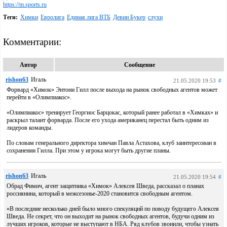
https://m.sports.ru
Теги:
Химки
Евролига
Единая лига ВТБ
Девин Букер
слухи
Комментарии:
Автор
Сообщение
rishon63
Игаль
21.05.2020 19:53
#
Форвард «Химок» Энтони Гилл после выхода на рынок свободных агентов может
перейти в «Олимпиакос».
«Олимпиакос» тренирует Георгиос Барцокас, который ранее работал в «Химках» и
раскрыл талант форварда. После его ухода американец перестал быть одним из
лидеров команды.
По словам генерального директора химчан Павла Астахова, клуб заинтересован в
сохранении Гилла. При этом у игрока могут быть другие планы.
rishon63
Игаль
21.05.2020 19:54
#
Обрад Фимич, агент защитника «Химок» Алексея Шведа, рассказал о планах
россиянина, который в межсезонье-2020 становится свободным агентом.
«В последние несколько дней было много спекуляций по поводу будущего Алексея
Шведа. Не секрет, что он выходит на рынок свободных агентов, будучи одним из
лучших игроков, которые не выступают в НБА. Ряд клубов звонили, чтобы узнать