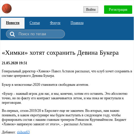
Войти
Регистрация
Новости
Статьи
Форум
Правила
«Химки» хотят сохранить Девина Букера
21.05.2020 19:51
Генеральный директор «Химок» Павел Астахов рассказал, что клуб хочет сохранить в
составе центрового Девина Букера.
Букер в межсезонье-2020 становится свободным агентом.
«Букер – важный игрок для нас, и мы, конечно, хотим его оставить. Это абсолютно
точно, но по факту его контракт заканчивается летом, и мы пока не приступали к
переговорам.
Во-первых, сезон-2019/20 в Евролиге еще не закончен. Во-вторых, нам важно
понимать, в каком евротурнире мы будем выступать в следующем году, чтобы
формировать состав с нашим главным тренером Римасом Куртинайтисом. Бюджет
«Химок» напрямую зависит от этого», – рассказал Астахов.
Добавил:
rishon63