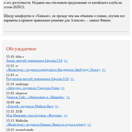
о его доступности. Недавно мы отклонили предложение от китайского клуба на
сезон-2020/21.
Шведу комфортно в «Химках», но прежде чем мы объявим о планах, изучим все
варианты и примем правильное решение для Алексея», – заявил Фимич.
Обсуждаемое
15:10
felix-r
Анонс матчей чемпионата Европы U16
12:52
rc
«Жальгирис» подписал центрового Каодиричи Акобунду-Эхиогу
12:43
rc
Pезультаты матчей чемпионата Европы U16
21:24
undyings
«Автодор» подписал Уэнделла Грина
21:03
observer
Даниэль Тайс - официально в «Маккаби»
16:09
star
«Енисей» подписал Майкла Янга
15:35
ZUB
Мэк Маккланг стал игроком «Жироны»
15:13
Malkolm
«Жальгирис» подписал Кинана Эванса и отдал в аренду
14:53
townofwinds