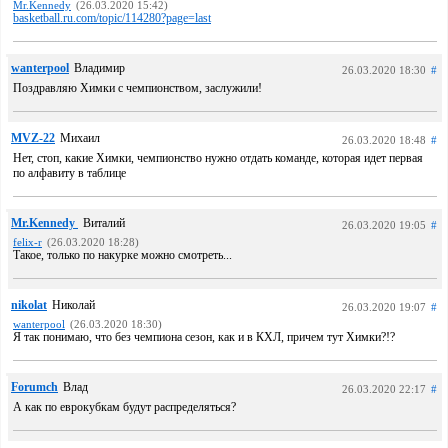
Mr.Kennedy
(26.03.2020 15:42)
basketball.ru.com/topic/114280?page=last
wanterpool
Владимир
26.03.2020 18:30
#
Поздравляю Химки с чемпионством, заслужили!
MVZ-22
Михаил
26.03.2020 18:48
#
Нет, стоп, какие Химки, чемпионство нужно отдать команде, которая идет первая
по алфавиту в таблице
Mr.Kennedy
Виталий
26.03.2020 19:05
#
felix-r
(26.03.2020 18:28)
Такое, только по накурке можно смотреть...
nikolat
Николай
26.03.2020 19:07
#
wanterpool
(26.03.2020 18:30)
Я так понимаю, что без чемпиона сезон, как и в КХЛ, причем тут Химки?!?
Forumch
Влад
26.03.2020 22:17
#
А как по еврокубкам будут распределяться?