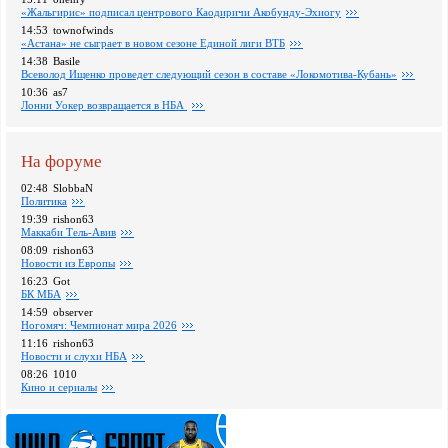
«Жальгирис» подписал центрового Каодиричи Акобунду-Эхиогу
14:53
townofwinds
«Астана» не сыграет в новом сезоне Единой лиги ВТБ
14:38
Basile
Всеволод Ищенко проведет следующий сезон в составе «Локомотива-Кубань»
10:36
as7
Лонни Уокер возвращается в НБА
На форуме
02:48
SlobbaN
Политика
19:39
rishon63
Маккаби Тель-Авив
08:09
rishon63
Новости из Европы
16:23
Got
БК МБА
14:59
observer
Ногомяч: Чемпионат мира 2026
11:16
rishon63
Новости и слухи НБА
08:26
1010
Кино и сериалы