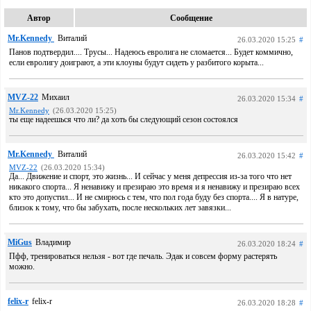
Автор
Сообщение
Mr.Kennedy
Виталий
26.03.2020 15:25
#
Панов подтвердил.... Трусы... Надеюсь евролига не сломается... Будет коммично,
если евролигу доиграют, а эти клоуны будут сидеть у разбитого корыта...
MVZ-22
Михаил
26.03.2020 15:34
#
Mr.Kennedy
(26.03.2020 15:25)
ты еще надеешься что ли? да хоть бы следующий сезон состоялся
Mr.Kennedy
Виталий
26.03.2020 15:42
#
MVZ-22
(26.03.2020 15:34)
Да... Движение и спорт, это жизнь... И сейчас у меня депрессия из-за того что нет
никакого спорта... Я ненавижу и презираю это время и я ненавижу и презираю всех
кто это допустил... И не смирюсь с тем, что пол года буду без спорта.... Я в натуре,
близок к тому, что бы забухать, после нескольких лет завязки...
MiGus
Владимир
26.03.2020 18:24
#
Пфф, тренироваться нельзя - вот где печаль. Эдак и совсем форму растерять
можно.
felix-r
felix-r
26.03.2020 18:28
#