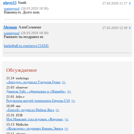
player13
Smith
27.03.2020 11:17
#
wanterpool
(26.03.2020 18:30)
Наконец-то. Долго шли.
Alexman
АлекСольноки
27.03.2020 12:39
#
wanterpool
(26.03.2020 18:30)
Рановато ты поздравил их
basketball.ru.com/news/114341
Обсуждаемое
21:24
undyings
«Автодор» подписал Уэнделла Грина
21:03
observer
Даниэль Тайс - официально в «Маккаби»
21:01
felix-r
Pезультаты матчей чемпионата Европы U16
16:09
star
«Енисей» подписал Майкла Янга
15:35
ZUB
Мэк Маккланг стал игроком «Жироны»
15:13
Malkolm
«Жальгирис» подпишет Кинана Эванса
15:11
ohenry