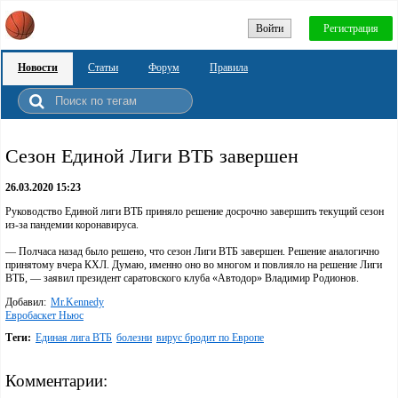
Войти
Регистрация
Новости
Статьи
Форум
Правила
Сезон Единой Лиги ВТБ завершен
26.03.2020 15:23
Руководство Единой лиги ВТБ приняло решение досрочно завершить текущий сезон
из-за пандемии коронавируса.
— Полчаса назад было решено, что сезон Лиги ВТБ завершен. Решение аналогично
принятому вчера КХЛ. Думаю, именно оно во многом и повлияло на решение Лиги
ВТБ, — заявил президент саратовского клуба «Автодор» Владимир Родионов.
Добавил:
Mr.Kennedy
Евробаскет Ньюс
Теги:
Единая лига ВТБ
болезни
вирус бродит по Европе
Комментарии: