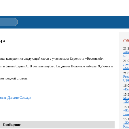
и»
Об
21:
«Ав
вал контракт на следующий сезон с участником Евролиги, «Басконией».
21:
Дан
л в финал Серии А. В составе клуба с Сардинии Полонара набирал 9,2 очка и
«Ма
21:
Pез
лов родной страны.
U16
16:
«Ен
15:
ония
Динамо Сассари
Мэк
«Жи
15:
«Жа
Эва
15:
«Жа
Сообщение
Као