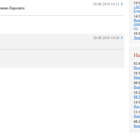
14:
28.08.2019 14:15
#
«Ас
уровню Евролиги
Еди
14:
Все
сез
10:
Лон
28.08.2019 14:20
#
На
02:
Пол
19:
Мак
08:
Нов
16:
БК 
14:
Ног
11:
Нов
08:
Кин