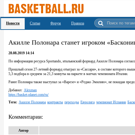
Новости
Статьи
Форум
Правила
Акилле Полонара станет игроком «Баскони
28.08.2019 14:14
По информации ресурса Sportando, итальянский форвард Акилле Полонара согласо
Прошлый сезон 27-летний форвард отыграл за «Сассари», в составе которого выше
5,3 подбора в среднем за 21,3 минуты на паркете в матчах чемпионата Италии.
Ранее Полонара также выступал за «Варезе» и «Реджо Эмилию», не покидая преде
Добавил:
Alexman
https://basket-planet.com/ru/
Теги:
Акилле Полонара
контракты
переходы
Евролига
чемпионат Испании
Баск
Комментарии:
Автор