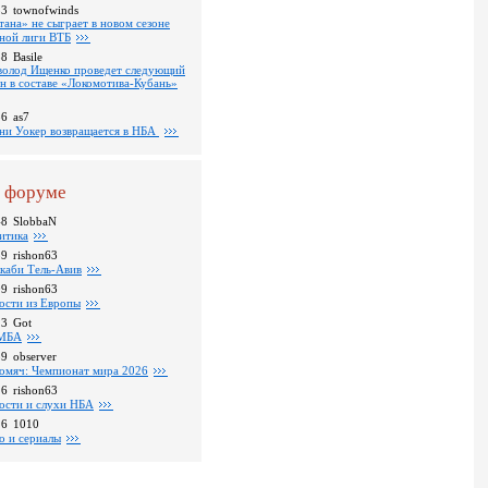
53
townofwinds
тана» не сыграет в новом сезоне
ной лиги ВТБ
38
Basile
волод Ищенко проведет следующий
он в составе «Локомотива-Кубань»
36
as7
ни Уокер возвращается в НБА
 форуме
48
SlobbaN
итика
39
rishon63
каби Тель-Авив
09
rishon63
ости из Европы
23
Got
МБА
59
observer
омяч: Чемпионат мира 2026
16
rishon63
ости и слухи НБА
26
1010
о и сериалы