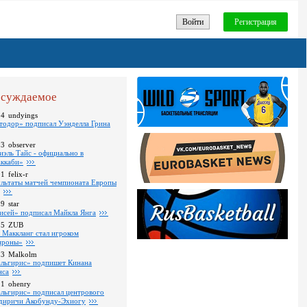
Войти
Регистрация
суждаемое
24
undyings
тодор» подписал Уэнделла Грина
03
observer
иэль Тайс - официально в
ккаби»
01
felix-r
ультаты матчей чемпионата Европы
09
star
исей» подписал Майкла Янга
35
ZUB
 Маккланг стал игроком
роны»
13
Malkolm
льгирис» подпишет Кинана
нса
11
ohenry
льгирис» подписал центрового
диричи Акобунду-Эхиогу