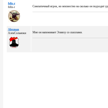
felix-r
Симпатичный игрок, но неизвестно на сколько он подходит 
felix-r
Alexman
Мне он напоминает Элияху со скиллами.
АлекСольноки