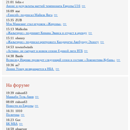
21:01
felix-r
Анонс и результаты матчей чемпионата Европы U16
16:09
star
«Енисей» подписал Майкла Янга
15:35
ZUB
Мэк Маккланг стал игроком «Жироны»
15:13
Malkolm
«Жальгирис» подпишет Кинана Эванса и отдаст в аренду
15:11
ohenry
«Жальгирис» подписал центрового Каодиричи Акобунду-Эхиогу
14:53
townofwinds
«Астана» не сыграет в новом сезоне Единой лиги ВТБ
14:38
Basile
Всеволод Ищенко проведет следующий сезон в составе «Локомотива-Кубань»
10:36
as7
Лонни Уокер возвращается в НБА
На форуме
19:39
rishon63
Маккаби Тель-Авив
08:09
rishon63
Новости из Европы
16:31
1010
Политика
16:23
Got
БК МБА
14:59
observer