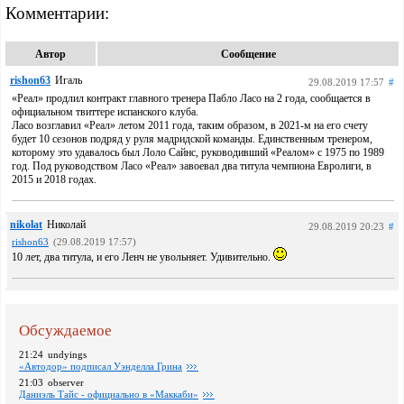
Комментарии:
Автор
Сообщение
rishon63
Игаль
29.08.2019 17:57
#
«Реал» продлил контракт главного тренера Пабло Ласо на 2 года, сообщается в
официальном твиттере испанского клуба.
Ласо возглавил «Реал» летом 2011 года, таким образом, в 2021-м на его счету
будет 10 сезонов подряд у руля мадридской команды. Единственным тренером,
которому это удавалось был Лоло Сайнс, руководивший «Реалом» с 1975 по 1989
год. Под руководством Ласо «Реал» завоевал два титула чемпиона Евролиги, в
2015 и 2018 годах.
nikolat
Николай
29.08.2019 20:23
#
rishon63
(29.08.2019 17:57)
10 лет, два титула, и его Ленч не увольняет. Удивительно.
Обсуждаемое
21:24
undyings
«Автодор» подписал Уэнделла Грина
21:03
observer
Даниэль Тайс - официально в «Маккаби»