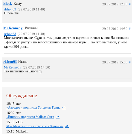
Block
Rusty
29.07.2019 12:05
#
rishon63
(29.07.2019 11:40)
Hines-like
Mr.Kennedy
Виталий
29.07.2019 14:50
#
rishon63
(29.07.2019 11:40)
Мне кажется выше. Судя по тем роликам,что я видел он точная копия Данстона из
Эфеса,и по росту и по телосложению и по манере игры... Так что на глазок, у него
где то 204 рост...
rishon63
Игаль
29.07.2019 15:50
#
Mr.Kennedy
(29.07.2019 14:50)
Так написано на Спорт.ру
Обсуждаемое
16:47
star
«Автодор» подписал Уэнделла Грина
16:09
star
«Енисей» подписал Майкла Янга
15:35
ZUB
Мэк Маккланг стал игроком «Жироны»
15:13
Malkolm