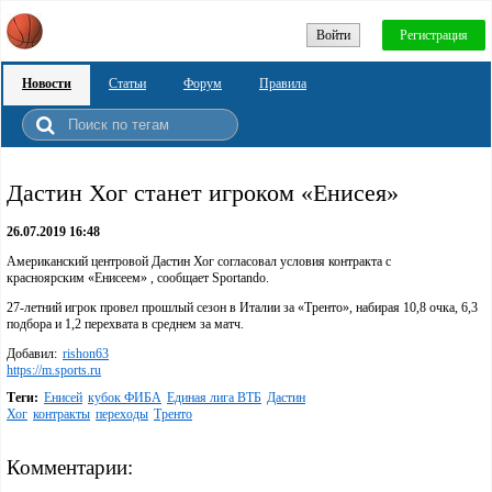
Войти
Регистрация
Новости
Статьи
Форум
Правила
Дастин Хог станет игроком «Енисея»
26.07.2019 16:48
Американский центровой Дастин Хог согласовал условия контракта с
красноярским «Енисеем» , сообщает Sportando.
27-летний игрок провел прошлый сезон в Италии за «Тренто», набирая 10,8 очка, 6,3
подбора и 1,2 перехвата в среднем за матч.
Добавил:
rishon63
https://m.sports.ru
Теги:
Енисей
кубок ФИБА
Единая лига ВТБ
Дастин
Хог
контракты
переходы
Тренто
Комментарии: