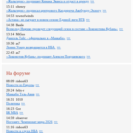
«Жальгирис» подпишет Кинана Эванса и отдаст в аренду
15:11
ohenry
«Жальгирис» подписал центрового Каодиричи Акобунду-Эхиогу
14:53
townofwinds
«Астана» не сыграет в новом сезоне Единой лиги ВТБ
14:38
Basile
Всеволод Ищенко проведет следующий сезон в составе «Локомотива-Кубань»
13:14
MiGus
Даниэль Тайс - официально в «Маккаби»
10:36
as7
Лонни Уокер возвращается в НБА
22:43
as7
«Локомотив-Кубань» подпишет Алексея Покушевского
На форуме
08:09
rishon63
Новости из Европы
20:24
felix-r
Маккаби Тель-Авив
16:31
1010
Политика
16:23
Got
БК МБА
14:59
observer
Ногомяч: Чемпионат мира 2026
11:16
rishon63
Новости и слухи НБА