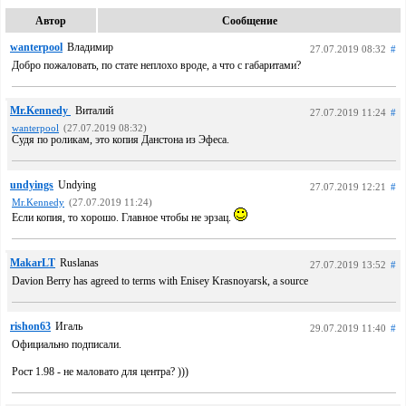
Автор
Сообщение
wanterpool
Владимир
27.07.2019 08:32
#
Добро пожаловать, по стате неплохо вроде, а что с габаритами?
Mr.Kennedy
Виталий
27.07.2019 11:24
#
wanterpool
(27.07.2019 08:32)
Судя по роликам, это копия Данстона из Эфеса.
undyings
Undying
27.07.2019 12:21
#
Mr.Kennedy
(27.07.2019 11:24)
Если копия, то хорошо. Главное чтобы не эрзац.
MakarLT
Ruslanas
27.07.2019 13:52
#
Davion Berry has agreed to terms with Enisey Krasnoyarsk, a source
rishon63
Игаль
29.07.2019 11:40
#
Официально подписали.
Рост 1.98 - не маловато для центра? )))