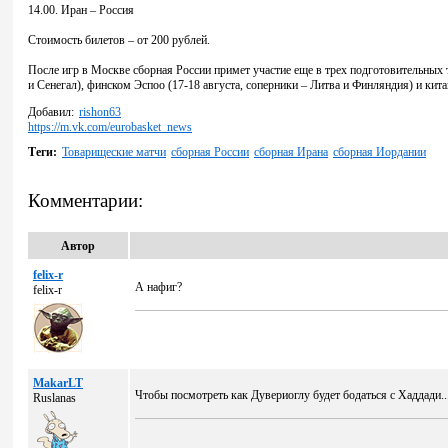
14.00. Иран – Россия
Стоимость билетов – от 200 рублей.
После игр в Москве сборная России примет участие еще в трех подготовительных т
и Сенегал), финском Эспоо (17-18 августа, соперники – Литва и Финляндия) и кит
Добавил:
rishon63
https://m.vk.com/eurobasket_news
Теги:
Товарищеские матчи
сборная России
сборная Ирана
сборная Иордании
Комментарии:
Автор
felix-r
А нафиг?
felix-r
MakarLT
Чтобы посмотреть как Дувериоглу будет бодаться с Хаддади..
Ruslanas