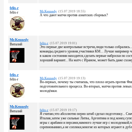
felix-r
Mr.Kennedy
(15.07.2019 18:55)
felix-r
А что дают матчи против азиатских сборных?
Mr.Kennedy
felix-r
(15.07.2019 19:01)
Виталий
Это первые две контрольные встречи,люди только собрались..
команды,среднего уровня,участники КМ... Лучше например че
в каком состоянии находится,сделать первые наброски по сост
хороший вариант... На матч с Ираном, может быть даже схожу
felix-r
Mr.Kennedy
(15.07.2019 19:13)
felix-r
Во-первых, почему ты считаешь, что плохо играть против Фи
подготовительного процесса. Во-вторых, матчи против левых 
молодёжки.
Mr.Kennedy
felix-r
(15.07.2019 19:17)
Виталий
Я считаю,что абсолютно верно штаб сделал подготовку... Сна
Италия,затем уже сильные Литва, Аргентина и под конец супе
игры с арабами и персами,намного лучше игр с молодежкой,т
соревнованиях,а не сопляки,многие из которых играют в дубля