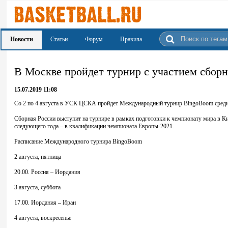
Новости
Статьи
Форум
Правила
В Москве пройдет турнир с участием сбор
15.07.2019 11:08
Со 2 по 4 августа в УСК ЦСКА пройдет Международный турнир BingoBoom среди
Сборная России выступит на турнире в рамках подготовки к чемпионату мира в К
следующего года – в квалификации чемпионата Европы-2021.
Расписание Международного турнира BingoBoom
2 августа, пятница
20.00. Россия – Иордания
3 августа, суббота
17.00. Иордания – Иран
4 августа, воскресенье