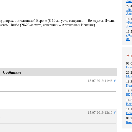
Лон
22:
«Ло
Але
14:
урнирах: в итальянской Вероне (8-10 августа, соперники – Венесуэла, Италия
«Ба
айском Нинбо (26-28 августа, соперники – Аргентина и Испания).
Дэм
13:
«Ду
На
08:
Нов
Сообщение
20:
Мак
15.07.2019 11:48
#
16:
Пол
16:
БК 
14:
Ног
11:
15.07.2019 12:10
#
Нов
.
08:
Кин