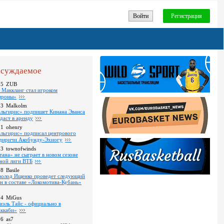
Войти
Регистрация
суждаемое
35
ZUB
 Маккланг стал игроком
роны»
13
Malkolm
льгирис» подпишет Кинана Эванса
тдаст в аренду
11
ohenry
льгирис» подписал центрового
диричи Акобунду-Эхиогу
53
townofwinds
тана» не сыграет в новом сезоне
ной лиги ВТБ
38
Basile
волод Ищенко проведет следующий
он в составе «Локомотива-Кубань»
14
MiGus
иэль Тайс - официально в
ккаби»
36
as7