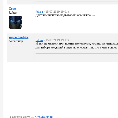
Gooo
felix-r
(15.07.2019 19:01)
Robert
Дает чемпионство подготовочного цыкла )))
superchardger
felix-r
(15.07.2019 19:17)
Александр
И тем не менее матчи против молодежок, команд из низших ли
для набора кондиций в первую очередь. Так что в чем вопрос
Создание сайта —
webkrokus.ru