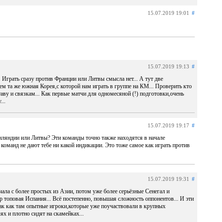
15.07.2019 19:01
#
15.07.2019 19:13
#
. Играть сразу против Франции или Литвы смысла нет... А тут две
м та же южная Корея,с которой нам играть в группе на КМ... Проверить кто
аву и связкам... Как первые матчи для одномесяной (!) подготовки,очень
...
15.07.2019 19:17
#
нляндии или Литвы? Эти команды точно также находятся в начале
команд не дают тебе ни какой индикации. Это тоже самое как играть против
15.07.2019 19:31
#
чала с более простых из Азии, потом уже более серьёзные Сенегал и
р топовая Испания... Всё постепенно, повышая сложность оппонентов... И эти
ак как там опытные игроки,которые уже поучаствовали в крупных
х и плотно сидят на скамейках...