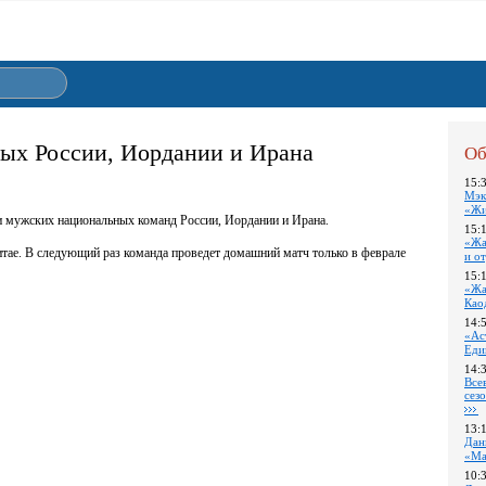
ных России, Иордании и Ирана
Об
15:
Мэк
«Жи
 мужских национальных команд России, Иордании и Ирана.
15:
«Жа
итае. В следующий раз команда проведет домашний матч только в феврале
и о
15:
«Жа
Као
14:
«Ас
Еди
14:
Все
сез
13:
Дан
«Ма
10: