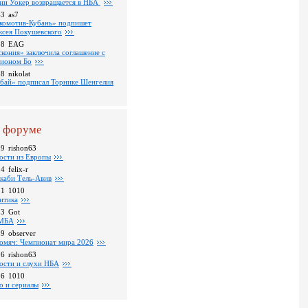
ни Уокер возвращается в НБА
43
as7
комотив-Кубань» подпишет
ксея Покушевского
18
EAG
скония» заключила соглашение с
ионом Бо
58
nikolat
бай» подписал Торнике Шенгелия
 форуме
09
rishon63
ости из Европы
24
felix-r
каби Тель-Авив
31
1010
итика
23
Got
МБА
59
observer
омяч: Чемпионат мира 2026
16
rishon63
ости и слухи НБА
26
1010
о и сериалы