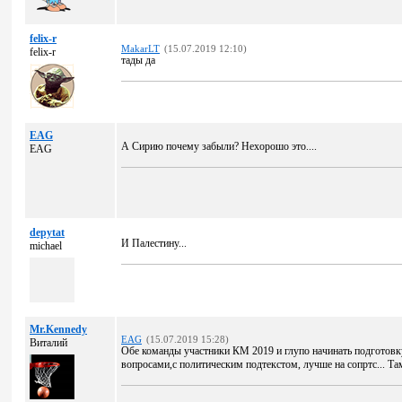
felix-r
MakarLT
(15.07.2019 12:10)
felix-r
тады да
EAG
А Сирию почему забыли? Нехорошо это....
EAG
depytat
И Палестину...
michael
Mr.Kennedy
EAG
(15.07.2019 15:28)
Виталий
Обе команды участники КМ 2019 и глупо начинать подготовку
вопросами,с политическим подтекстом, лучше на сопртс... Та