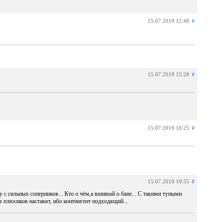
15.07.2019 12:40
#
15.07.2019 15:28
#
15.07.2019 18:25
#
15.07.2019 18:55
#
 с сильных соперников... Кто о чём,а вшивый о бане... С такими тупыми
м плюсиков наставят, ибо контингент подходящий...