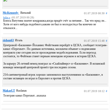
Mr.Kennedy
Виталий
01.07.2019 00:30
#
felix-r
(01.07.2019 00:28)
Боюсь Ватутина хватит кондрашка,когда придёт счёт за питание... Так что вряд ли...
Хотя от кого нибудь подобного,каким он был в молодости,я бы конечно не
отказался...
rishon63
Игаль
01.07.2019 15:48
#
Центровой «Басконии» Йоханнес Фойгтманн перейдёт в ЦСКА, сообщает телеграм-
канал «Перехват». По данным источника, москвичи объявят о подписании
контракта уже сегодня после прохождения медобследования. Если переход
состоится, то Фойтман станет первым немецким игроком в истории ЦСКА.
За карьеру 26-летний немец поиграл за «Скайлайнерс» и «Басконию». В испанской
команде немецкий центровой провёл три последних сезона.
214-сантиметровый игрок хорошо запомнился выступлениями за «Басконию», в
составе испанцев он играл в Евролиге и против ЦСКА.
MakarLT
Ruslanas
01.07.2019 18:12
#
Телеграм канал Перехват...ахахаха