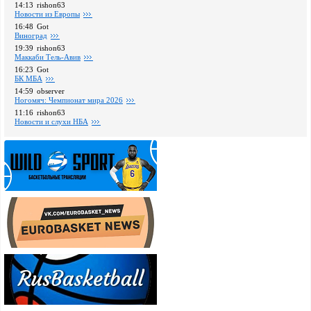
14:13
rishon63
Новости из Европы
16:48
Got
Виноград
19:39
rishon63
Маккаби Тель-Авив
16:23
Got
БК МБА
14:59
observer
Ногомяч: Чемпионат мира 2026
11:16
rishon63
Новости и слухи НБА