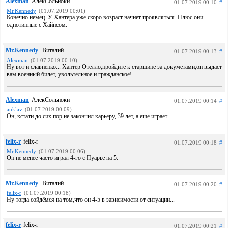
Alexman
АлекСольноки
01.07.2019 00:10
#
Mr.Kennedy
(01.07.2019 00:01)
Конечно немец. У Хантера уже скоро возраст начнет проявляться. Плюс они
однотипные с Хайнсом.
Mr.Kennedy
Виталий
01.07.2019 00:13
#
Alexman
(01.07.2019 00:10)
Ну вот и славненко... Хантер Отелло,пройдите к старшине за докуметами,он выдаст
вам военный билет, увольтельное и гражданское!...
Alexman
АлекСольноки
01.07.2019 00:14
#
anklav
(01.07.2019 00:09)
Он, кстати до сих пор не закончил карьеру, 39 лет, а еще играет.
felix-r
felix-r
01.07.2019 00:18
#
Mr.Kennedy
(01.07.2019 00:06)
Он не менее часто играл 4-го с Пуарье на 5.
Mr.Kennedy
Виталий
01.07.2019 00:20
#
felix-r
(01.07.2019 00:18)
Ну тогда сойдёмся на том,что он 4-5 в зависимости от ситуации...
felix-r
felix-r
01.07.2019 00:21
#