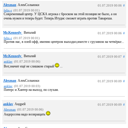
Alexman
АлекСольноки
01.07.2019 00:06
#
felix-r
(01.07.2019 00:01)
Современный центр. У ЦСКА игрока с броском на этой позиции не было, а он
очень нужен и теперь будет. Теперь Итудис сможет играть против Тавареша.
Mr.Kennedy
Виталий
01.07.2019 00:06
#
felix-r
(01.07.2019 00:01)
Против нас, в плей офф, именно центром выходил,вместе с грузином на четвёрке...
Mr.Kennedy
Виталий
01.07.2019 00:07
#
anklav
(01.07.2019 00:06)
Вот,значит ещё не слишком старый
...
Alexman
АлекСольноки
01.07.2019 00:09
#
anklav
(01.07.2019 00:03)
Питерс и Хантер на выход, по слухам.
anklav
Андрей
01.07.2019 00:09
#
Alexman
(01.07.2019 00:06)
Андерссена надо возвращать