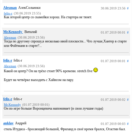
Alexman
АлекСольноки
30.06.2019 23:56
#
felix-r
(30.06.2019 23:55)
Как второй центр со скамейки хорош. На стартера не тянет.
Mr.Kennedy
Виталий
01.07.2019 00:01
#
Alexman
(30.06.2019 23:56)
Тогда по другому спрошу,в несколько иной плоскости... Что лучше,Хантер в старте
или Фойтманн в старте?...
felix-r
felix-r
01.07.2019 00:01
#
Alexman
(30.06.2019 23:56)
Какой он центр? Он на трёхе стоит 90% времени. stretch five
Будет на четвёрке выходить с Хайнсом на пару.
felix-r
felix-r
01.07.2019 00:02
#
Mr.Kennedy
(01.07.2019 00:01)
Он по игре больше Воронцевича напоминает (в свои лучшие годы)
anklav
Андрей
01.07.2019 00:03
#
стиль Итудиса - бросающий большой, Фриланд в своё время брался, Огастин был.