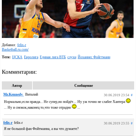
Добавил:
felix-r
Basketball.ru.com/
Теги:
ЦСКА
Евролига
Единая лига ВТБ
слухи
Йоханнес Фойгтманн
Комментарии:
Автор
Сообщение
Mr.Kennedy
Виталий
30.06.2019 23:54
#
Нормально,если правда... Не супер,но пойдёт.... Ну уж точно не слабее Хантера
... Ну и снежок,наконец то,что тоже отрадно
...
felix-r
felix-r
30.06.2019 23:55
#
Я не большой фан Фойтманна, а вы что думаете?