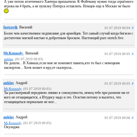
А уже потом атлетичного Хантера прихватили. К Фойтману нужно тогда серьёзного
игрока на 4 брать, а не пулялку Питерса оставлять. Немцев еще в Москве не было
furtcovik
Василий
01.07.2019 00:04
#
Более чем качественное подписание для армейцев. Тот самый случай когда бигмэн с
достаточно мягкой кистью и добротным броском. Настоящий pure stretch five.
Mr.Kennedy
Виталий
01.07.2019 00:05
#
anklav
(01.07.2019 00:03)
Не дошли... В Химках,если мне не изменяет память,кто то был с немецким
паспортом... Хотя может и вру,от скалероза...
anklav
Андрей
01.07.2019 00:05
#
Mr.Kennedy
(01.07.2019 00:01)
Ты рассматривай переднюю линию в совокупности, немец тебе при размене ни от
кого не отзащищается, а Итудису надо и это. Огастин потому и вылетел, что
отзащищаться нормально не мог...
anklav
Андрей
01.07.2019 00:06
#
Mr.Kennedy
(01.07.2019 00:05)
Окуладжа