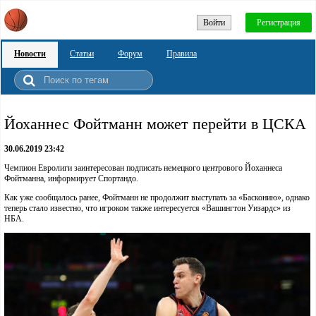
Войти
Регистрация
Новости
Статьи
Форум
Правила
Йоханнес Фойтманн может перейти в ЦСКА
30.06.2019 23:42
Чемпион Евролиги заинтересован подписать немецкого центрового Йоханнеса
Фойтманна, информирует Спортандо.
Как уже сообщалось ранее, Фойтманн не продолжит выступать за «Басконию», однако
теперь стало известно, что игроком также интересуется «Вашингтон Уизардс» из
НБА.