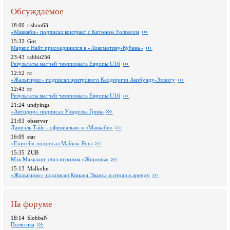
Обсуждаемое
18:00
rishon63
«Маккаби» подписал контракт с Китоном Уоллесом
15:32
Got
Маркос Найт присоединился к «Локомотиву-Кубань»
23:43
rabbit256
Pезультаты матчей чемпионата Европы U16
12:52
rc
«Жальгирис» подписал центрового Каодиричи Акобунду-Эхиогу
12:43
rc
Pезультаты матчей чемпионата Европы U16
21:24
undyings
«Автодор» подписал Уэнделла Грина
21:03
observer
Даниэль Тайс - официально в «Маккаби»
16:09
star
«Енисей» подписал Майкла Янга
15:35
ZUB
Мэк Маккланг стал игроком «Жироны»
15:13
Malkolm
«Жальгирис» подписал Кинана Эванса и отдал в аренду
На форуме
18:14
SlobbaN
Политика