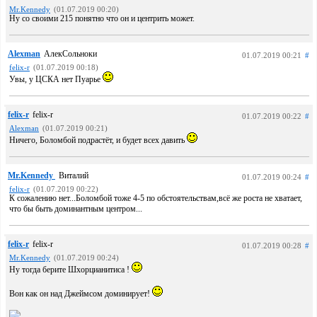
Mr.Kennedy
(01.07.2019 00:20)
Ну со своими 215 понятно что он и центрить может.
Alexman
АлекСольноки
01.07.2019 00:21
#
felix-r
(01.07.2019 00:18)
Увы, у ЦСКА нет Пуарье
felix-r
felix-r
01.07.2019 00:22
#
Alexman
(01.07.2019 00:21)
Ничего, Боломбой подрастёт, и будет всех давить
Mr.Kennedy
Виталий
01.07.2019 00:24
#
felix-r
(01.07.2019 00:22)
К сожалению нет...Боломбой тоже 4-5 по обстоятельствам,всё же роста не хватает,
что бы быть доминантным центром...
felix-r
felix-r
01.07.2019 00:28
#
Mr.Kennedy
(01.07.2019 00:24)
Ну тогда берите Шхорцианитиса !
Вон как он над Джеймсом доминирует!